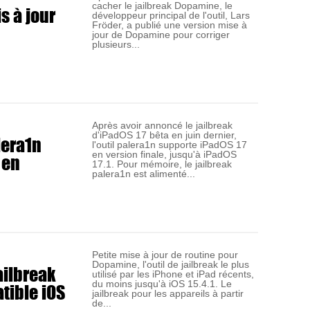
cacher le jailbreak Dopamine, le
s à jour
développeur principal de l'outil, Lars
Fröder, a publié une version mise à
jour de Dopamine pour corriger
plusieurs...
Après avoir annoncé le jailbreak
d'iPadOS 17 bêta en juin dernier,
lera1n
l'outil palera1n supporte iPadOS 17
 en
en version finale, jusqu'à iPadOS
17.1. Pour mémoire, le jailbreak
palera1n est alimenté...
Petite mise à jour de routine pour
Dopamine, l'outil de jailbreak le plus
jailbreak
utilisé par les iPhone et iPad récents,
tible iOS
du moins jusqu'à iOS 15.4.1. Le
jailbreak pour les appareils à partir
de...