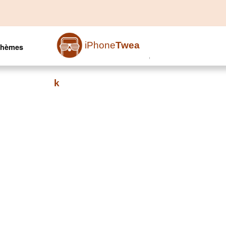
iPhone
Twea
Thèmes
k