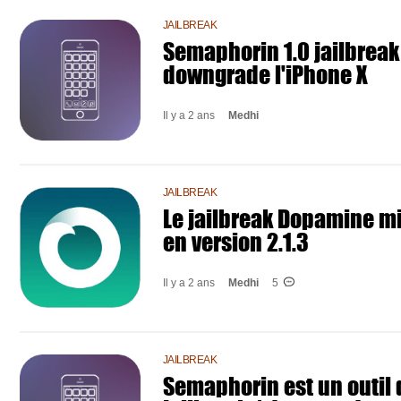
JAILBREAK
Semaphorin 1.0 jailbreak
downgrade l'iPhone X
Il y a 2 ans
Medhi
JAILBREAK
Le jailbreak Dopamine mi
en version 2.1.3
Il y a 2 ans
Medhi
5
JAILBREAK
Semaphorin est un outil 