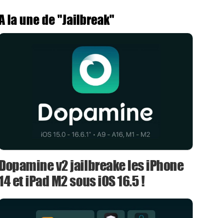
A la une de "Jailbreak"
Dopamine v2 jailbreake les iPhone
14 et iPad M2 sous iOS 16.5 !