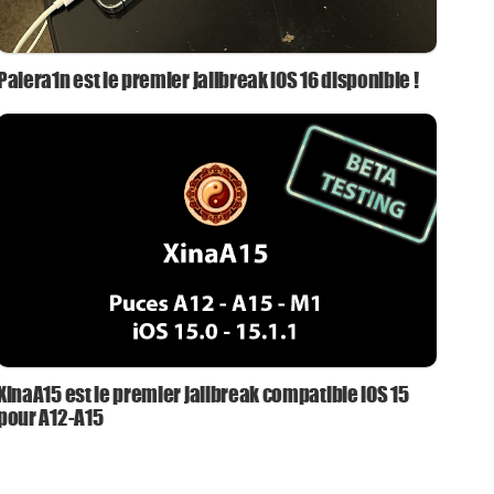
Palera1n est le premier jailbreak iOS 16 disponible !
XinaA15 est le premier jailbreak compatible iOS 15
pour A12-A15