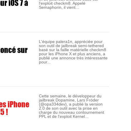
r iOS 7 à
l'exploit checkm8. Appelé
Semaphorin, il vient...
L'équipe palera1n, appréciée pour
son outil de jailbreak semi-tethered
noncé sur
basé sur la faille matérielle checkm8
pour les iPhone X et plus anciens, a
publié une annonce très intéressante
pour...
Cette semaine, le développeur du
jailbreak Dopamine, Lars Fröder
es iPhone
(@opa334dev), a publié la version
5 !
2.0 de son outil avec la prise en
charge du nouveau contournement
PPL et de l'exploit Kernel...