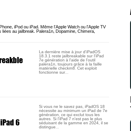
n iPhone, iPod ou iPad. Même l'Apple Watch ou l'Apple TV
ces liées au jailbreak. Palera1n, Dopamine, Chimera,
La dernière mise à jour d'iPadOS
18.3.1 reste jailbreakable sur l'iPad
breakble
7e génération à l'aide de l'outil
palera1n, toujours grâce à la faille
matérielle checkm8. Cet exploit
fonctionne sur...
Si vous ne le savez pas, iPadOS 18
nécessite au minimum un iPad de 7e
génération, ce qui exclut tous les
 iPad 6
autres. Si l'iPad 7 n'est pas le plus
séduisant de la gamme en 2024, il se
distingue...