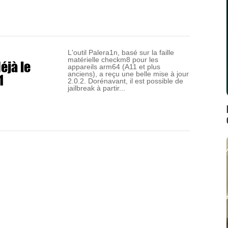
L'outil Palera1n, basé sur la faille
matérielle checkm8 pour les
éjà le
appareils arm64 (A11 et plus
1
anciens), a reçu une belle mise à jour
2.0.2. Dorénavant, il est possible de
jailbreak à partir...