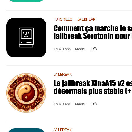
TUTORIELS
JAILBREAK
Comment ça marche le s
jailbreak Serotonin pour 
Il y a 3 ans
Medhi
8
JAILBREAK
Le jailbreak XinaA15 v2 e
désormais plus stable (+
Il y a 3 ans
Medhi
3
JAILBREAK