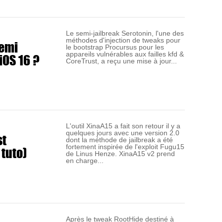
Le semi-jailbreak Serotonin, l'une des
méthodes d'injection de tweaks pour
emi
le bootstrap Procursus pour les
iOS 16 ?
appareils vulnérables aux failles kfd &
CoreTrust, a reçu une mise à jour...
L'outil XinaA15 a fait son retour il y a
quelques jours avec une version 2.0
st
dont la méthode de jailbreak a été
 tuto)
fortement inspirée de l'exploit Fugu15
de Linus Henze. XinaA15 v2 prend
en charge...
Après le tweak RootHide destiné à