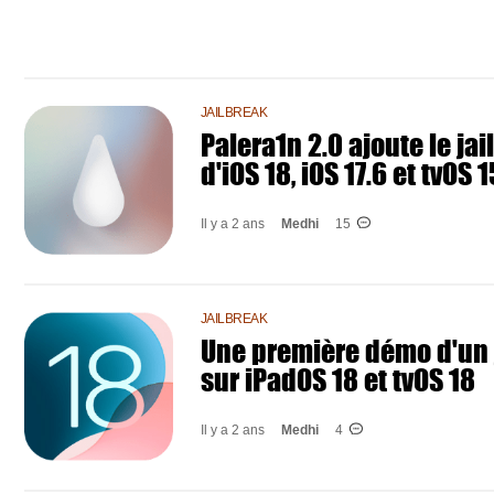
JAILBREAK
Palera1n 2.0 ajoute le jai
d'iOS 18, iOS 17.6 et tvOS 
Il y a 2 ans
Medhi
15
JAILBREAK
Une première démo d'un 
sur iPadOS 18 et tvOS 18
Il y a 2 ans
Medhi
4