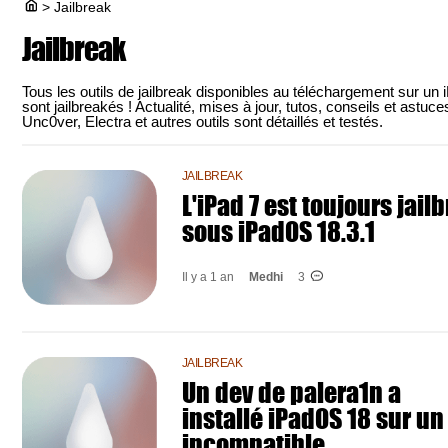
>
Jailbreak
Jailbreak
Tous les outils de jailbreak disponibles au téléchargement sur u
sont jailbreakés ! Actualité, mises à jour, tutos, conseils et astu
Unc0ver, Electra et autres outils sont détaillés et testés.
JAILBREAK
L'iPad 7 est toujours jail
sous iPadOS 18.3.1
Il y a 1 an
Medhi
3
JAILBREAK
Un dev de palera1n a
installé iPadOS 18 sur un
incompatible