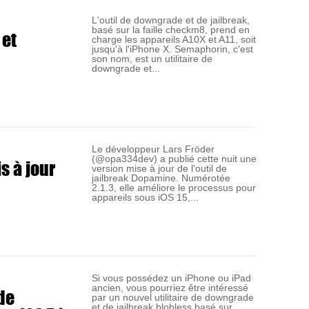
L'outil de downgrade et de jailbreak,
basé sur la faille checkm8, prend en
 et
charge les appareils A10X et A11, soit
jusqu'à l'iPhone X. Semaphorin, c'est
son nom, est un utilitaire de
downgrade et...
Le développeur Lars Fröder
(@opa334dev) a publié cette nuit une
s à jour
version mise à jour de l'outil de
jailbreak Dopamine. Numérotée
2.1.3, elle améliore le processus pour
appareils sous iOS 15,...
Si vous possédez un iPhone ou iPad
ancien, vous pourriez être intéressé
de
par un nouvel utilitaire de downgrade
et de jailbreak blobless basé sur