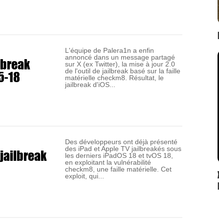
L'équipe de Palera1n a enfin
annoncé dans un message partagé
lbreak
sur X (ex Twitter), la mise à jour 2.0
15-18
de l'outil de jailbreak basé sur la faille
matérielle checkm8. Résultat, le
jailbreak d'iOS...
Des développeurs ont déjà présenté
des iPad et Apple TV jailbreakés sous
jailbreak
les derniers iPadOS 18 et tvOS 18,
en exploitant la vulnérabilité
checkm8, une faille matérielle. Cet
exploit, qui...