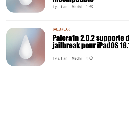
Il y a 1 an
Medhi
1
JAILBREAK
Palera1n 2.0.2 supporte d
jailbreak pour iPadOS 18.
Il y a 1 an
Medhi
4