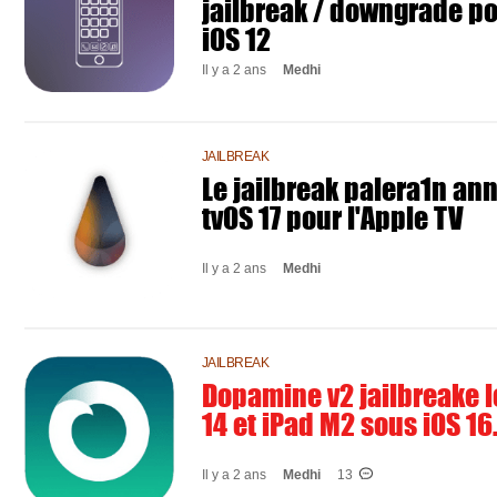
jailbreak / downgrade pou
iOS 12
Il y a 2 ans
Medhi
JAILBREAK
Le jailbreak palera1n an
tvOS 17 pour l'Apple TV
Il y a 2 ans
Medhi
JAILBREAK
Dopamine v2 jailbreake l
14 et iPad M2 sous iOS 16.
Il y a 2 ans
Medhi
13