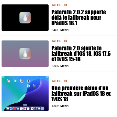
JAILBREAK
Palera1n 2.0.2 supporte
déjà le jailbreak pour
iPadOS 18.1
24/09
Medhi
JAILBREAK
Palera1n 2.0 ajoute le
jailbreak d'iOS 18, iOS 17.6
et tvOS 15-18
23/07
Medhi
JAILBREAK
Une première démo d'un
jailbreak sur iPadOS 18 et
tvOS 18
13/06
Medhi