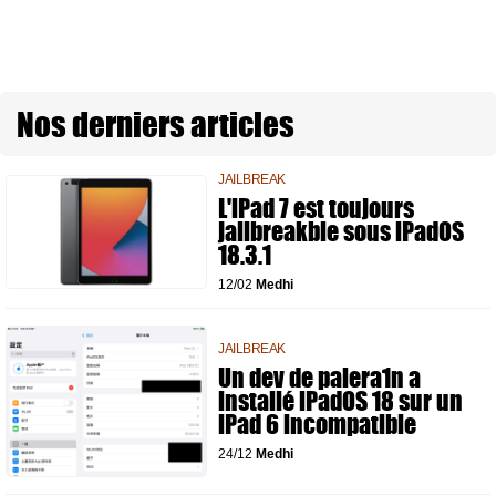
Nos derniers articles
JAILBREAK
L'iPad 7 est toujours
jailbreakble sous iPadOS
18.3.1
12/02
Medhi
JAILBREAK
Un dev de palera1n a
installé iPadOS 18 sur un
iPad 6 incompatible
24/12
Medhi