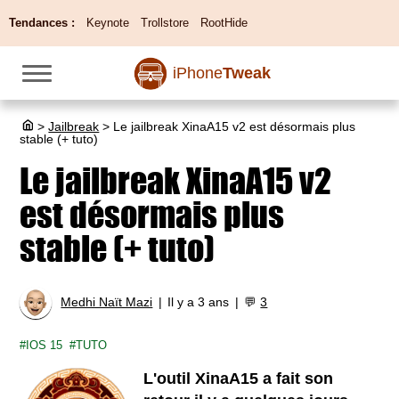
Tendances :
Keynote
Trollstore
RootHide
iPhone
Tweak
>
Jailbreak
>
Le jailbreak XinaA15 v2 est désormais plus
stable (+ tuto)
Le jailbreak XinaA15 v2
est désormais plus
stable (+ tuto)
Medhi Naït Mazi
Il y a 3 ans
💬
3
IOS 15
TUTO
L'outil XinaA15 a fait son