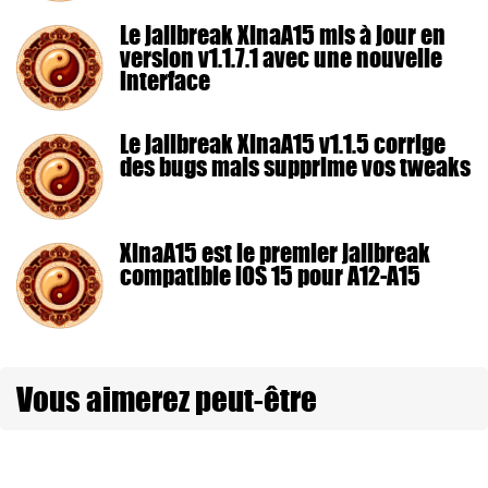
Le jailbreak XinaA15 mis à jour en
version v1.1.7.1 avec une nouvelle
interface
Le jailbreak XinaA15 v1.1.5 corrige
des bugs mais supprime vos tweaks
XinaA15 est le premier jailbreak
compatible iOS 15 pour A12-A15
Vous aimerez peut-être