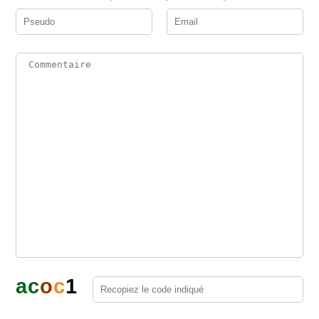
a
c
o
c
1