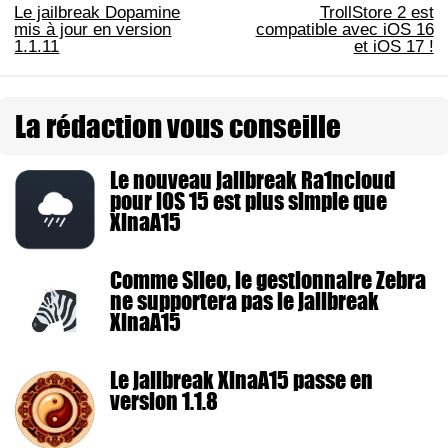
Le jailbreak Dopamine
TrollStore 2 est
mis à jour en version
compatible avec iOS 16
1.1.11
et iOS 17 !
La rédaction vous conseille
Le nouveau jailbreak Ra1ncloud
pour iOS 15 est plus simple que
XinaA15
Comme Sileo, le gestionnaire Zebra
ne supportera pas le jailbreak
XinaA15
Le jailbreak XinaA15 passe en
version 1.1.8