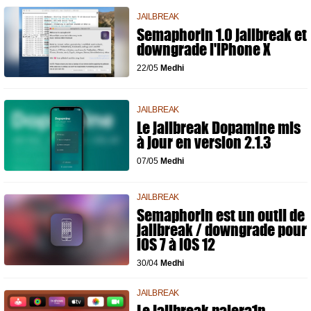
JAILBREAK
Semaphorin 1.0 jailbreak et
downgrade l'iPhone X
22/05
Medhi
JAILBREAK
Le jailbreak Dopamine mis
à jour en version 2.1.3
07/05
Medhi
JAILBREAK
Semaphorin est un outil de
jailbreak / downgrade pour
iOS 7 à iOS 12
30/04
Medhi
JAILBREAK