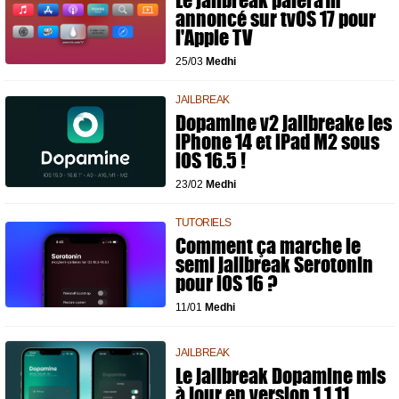
Le jailbreak palera1n
annoncé sur tvOS 17 pour
l'Apple TV
25/03
Medhi
JAILBREAK
Dopamine v2 jailbreake les
iPhone 14 et iPad M2 sous
iOS 16.5 !
23/02
Medhi
TUTORIELS
Comment ça marche le
semi jailbreak Serotonin
pour iOS 16 ?
11/01
Medhi
JAILBREAK
Le jailbreak Dopamine mis
à jour en version 1.1.11