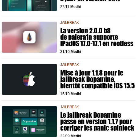
22/11
Medhi
JAILBREAK
La version 2.0.0 b8
de palera1n supporte
iPadOS 17.0-17.1 en rootless
31/10
Medhi
JAILBREAK
Mise à jour 1.1.8 pour le
jailbreak Dopamine,
bientôt compatible iOS 15.5
15/10
Medhi
JAILBREAK
Le jailbreak Dopamine
passe en version 1.1.7 pour
corriger les panic spinlock
22/09
Medhi