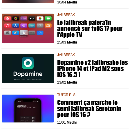
30/04
Medhi
JAILBREAK
Le jailbreak palera1n
annoncé sur tvOS 17 pour
l'Apple TV
25/03
Medhi
JAILBREAK
Dopamine v2 jailbreake les
iPhone 14 et iPad M2 sous
iOS 16.5 !
23/02
Medhi
TUTORIELS
Comment ça marche le
semi jailbreak Serotonin
pour iOS 16 ?
11/01
Medhi