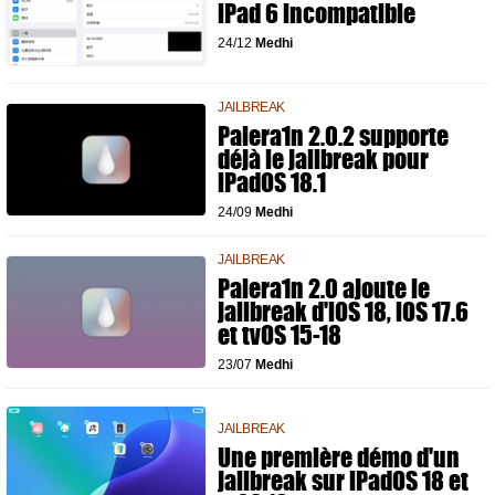
iPad 6 incompatible
24/12
Medhi
JAILBREAK
Palera1n 2.0.2 supporte
déjà le jailbreak pour
iPadOS 18.1
24/09
Medhi
JAILBREAK
Palera1n 2.0 ajoute le
jailbreak d'iOS 18, iOS 17.6
et tvOS 15-18
23/07
Medhi
JAILBREAK
Une première démo d'un
jailbreak sur iPadOS 18 et