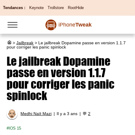
Tendances :
Keynote
Trollstore
RootHide
iPhone
Tweak
>
Jailbreak
>
Le jailbreak Dopamine passe en version 1.1.7
pour corriger les panic spinlock
Le jailbreak Dopamine
passe en version 1.1.7
pour corriger les panic
spinlock
Medhi Naït Mazi
Il y a 3 ans
💬
2
IOS 15