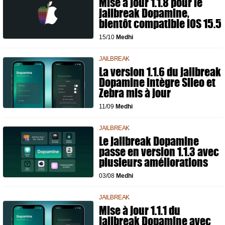
Mise à jour 1.1.8 pour le
jailbreak Dopamine,
bientôt compatible iOS 15.5
15/10
Medhi
JAILBREAK
La version 1.1.6 du jailbreak
Dopamine intègre Sileo et
Zebra mis à jour
11/09
Medhi
JAILBREAK
Le jailbreak Dopamine
passe en version 1.1.3 avec
plusieurs améliorations
03/08
Medhi
JAILBREAK
Mise à jour 1.1.1 du
jailbreak Dopamine avec