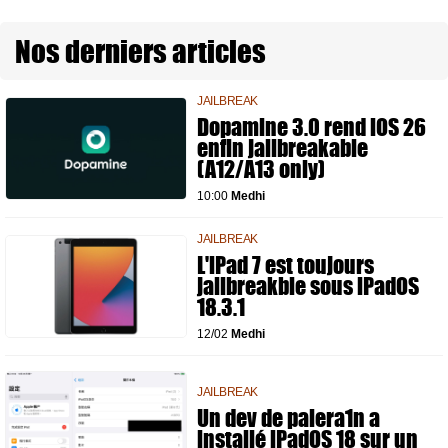
Nos derniers articles
JAILBREAK
Dopamine 3.0 rend iOS 26
enfin jailbreakable
(A12/A13 only)
10:00
Medhi
JAILBREAK
L'iPad 7 est toujours
jailbreakble sous iPadOS
18.3.1
12/02
Medhi
JAILBREAK
Un dev de palera1n a
installé iPadOS 18 sur un