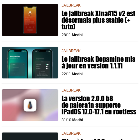
JAILBREAK
Le jailbreak XinaA15 v2 est
désormais plus stable (+
tuto)
28/11
Medhi
JAILBREAK
Le jailbreak Dopamine mis
à jour en version 1.1.11
22/11
Medhi
JAILBREAK
La version 2.0.0 b8
de palera1n supporte
iPadOS 17.0-17.1 en rootless
31/10
Medhi
JAILBREAK