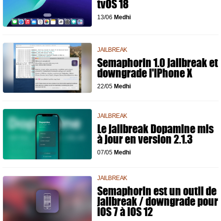
tvOS 18
13/06
Medhi
JAILBREAK
Semaphorin 1.0 jailbreak et
downgrade l'iPhone X
22/05
Medhi
JAILBREAK
Le jailbreak Dopamine mis
à jour en version 2.1.3
07/05
Medhi
JAILBREAK
Semaphorin est un outil de
jailbreak / downgrade pour
iOS 7 à iOS 12