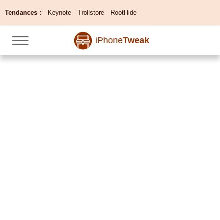
Tendances :
Keynote
Trollstore
RootHide
iPhone
Tweak