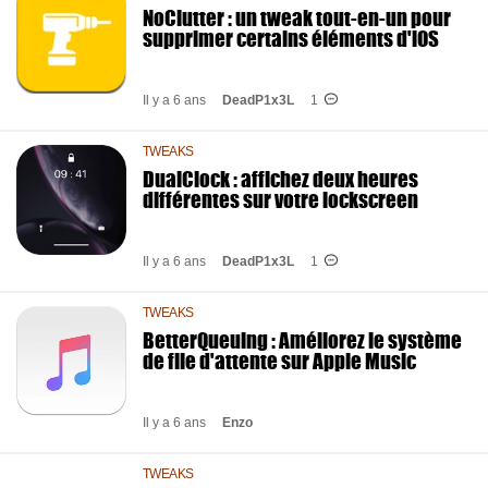
NoClutter : un tweak tout-en-un pour
supprimer certains éléments d'iOS
Il y a 6 ans
DeadP1x3L
1
TWEAKS
DualClock : affichez deux heures
différentes sur votre lockscreen
Il y a 6 ans
DeadP1x3L
1
TWEAKS
BetterQueuing : Améliorez le système
de file d'attente sur Apple Music
Il y a 6 ans
Enzo
TWEAKS