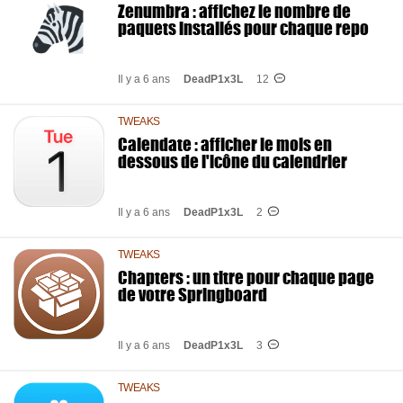
Zenumbra : affichez le nombre de
paquets installés pour chaque repo
Il y a 6 ans
DeadP1x3L
12
TWEAKS
Calendate : afficher le mois en
dessous de l'icône du calendrier
Il y a 6 ans
DeadP1x3L
2
TWEAKS
Chapters : un titre pour chaque page
de votre Springboard
Il y a 6 ans
DeadP1x3L
3
TWEAKS