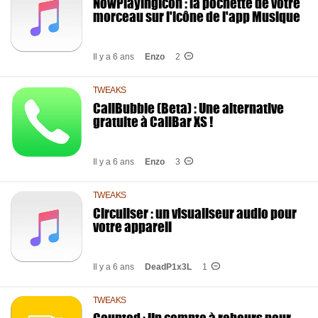
NowPlayingIcon : la pochette de votre
morceau sur l'icône de l'app Musique
Il y a 6 ans
Enzo
2
TWEAKS
CallBubble (Beta) : Une alternative
gratuite à CallBar XS !
Il y a 6 ans
Enzo
3
TWEAKS
Circuliser : un visualiseur audio pour
votre appareil
Il y a 6 ans
DeadP1x3L
1
TWEAKS