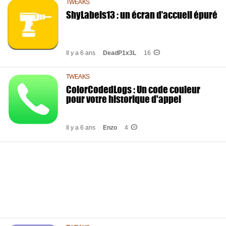
TWEAKS
ShyLabels13 : un écran d’accueil épuré
Il y a 6 ans
DeadP1x3L
16
TWEAKS
ColorCodedLogs : Un code couleur
pour votre historique d'appel
Il y a 6 ans
Enzo
4