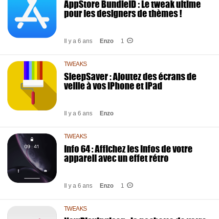
AppStore BundleID : Le tweak ultime
pour les designers de thèmes !
Il y a 6 ans
Enzo
1
TWEAKS
SleepSaver : Ajoutez des écrans de
veille à vos iPhone et iPad
Il y a 6 ans
Enzo
TWEAKS
Info 64 : Affichez les infos de votre
appareil avec un effet rétro
Il y a 6 ans
Enzo
1
TWEAKS