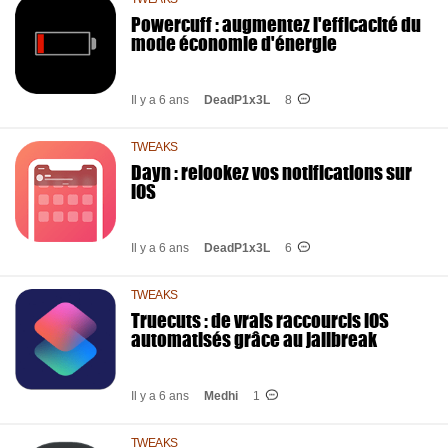
Powercuff : augmentez l'efficacité du
mode économie d'énergie
Il y a 6 ans
DeadP1x3L
8
TWEAKS
Dayn : relookez vos notifications sur
iOS
Il y a 6 ans
DeadP1x3L
6
TWEAKS
Truecuts : de vrais raccourcis iOS
automatisés grâce au jailbreak
Il y a 6 ans
Medhi
1
TWEAKS