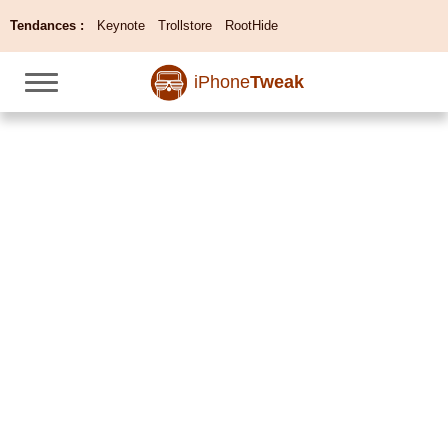
Tendances :
Keynote
Trollstore
RootHide
iPhone
Tweak