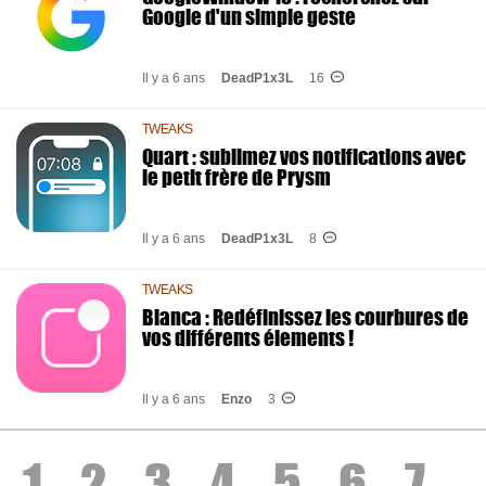
Google d'un simple geste
Il y a 6 ans
DeadP1x3L
16
TWEAKS
Quart : sublimez vos notifications avec
le petit frère de Prysm
Il y a 6 ans
DeadP1x3L
8
TWEAKS
Blanca : Redéfinissez les courbures de
vos différents élements !
Il y a 6 ans
Enzo
3
1
2
3
4
5
6
7