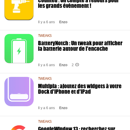
Counted : Un compte à rebours pour
les grands évènement !
Il y a 6 ans
Enzo
TWEAKS
BatteryNotch : Un tweak pour afficher
la batterie autour de l'encoche
Il y a 6 ans
Enzo
2
TWEAKS
Multipla : ajoutez des widgets à votre
Dock d'iPhone et d'iPad
Il y a 6 ans
Enzo
TWEAKS
GoogleWindow 13 : recherchez sur