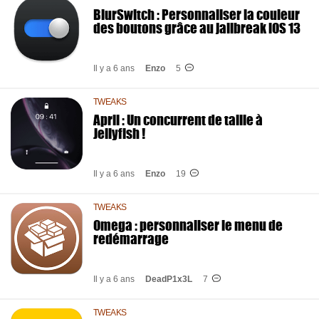
BlurSwitch : Personnaliser la couleur
des boutons grâce au jailbreak iOS 13
Il y a 6 ans
Enzo
5
TWEAKS
April : Un concurrent de taille à
Jellyfish !
Il y a 6 ans
Enzo
19
TWEAKS
Omega : personnaliser le menu de
redémarrage
Il y a 6 ans
DeadP1x3L
7
TWEAKS