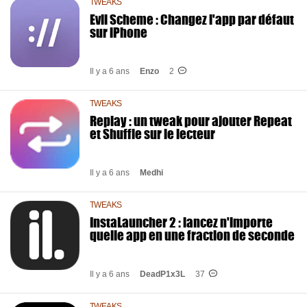
TWEAKS
Evil Scheme : Changez l'app par défaut
sur iPhone
Il y a 6 ans
Enzo
2
TWEAKS
Replay : un tweak pour ajouter Repeat
et Shuffle sur le lecteur
Il y a 6 ans
Medhi
TWEAKS
InstaLauncher 2 : lancez n'importe
quelle app en une fraction de seconde
Il y a 6 ans
DeadP1x3L
37
TWEAKS