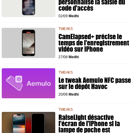
personnalise la saisie du
code d'accès
02/09
Medhi
TWEAKS
CamElapsed+ précise le
temps de l'enregistrement
vidéo sur iPhone
27/08
Medhi
TWEAKS
Le tweak Aemulo NFC passe
sur le dépôt Havoc
20/08
Medhi
TWEAKS
RaiseLight désactive
l'écran de l'iPhone si la
lampe de poche est