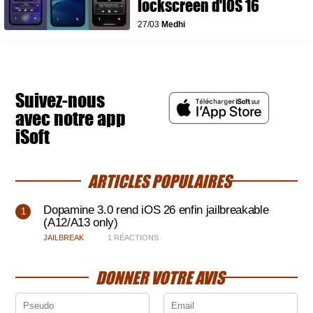
lockscreen d'iOS 16
27/03
Medhi
Suivez-nous
avec notre app
iSoft
ARTICLES POPULAIRES
Dopamine 3.0 rend iOS 26 enfin jailbreakable
(A12/A13 only)
JAILBREAK
1 RÉACTIONS
DONNER VOTRE AVIS