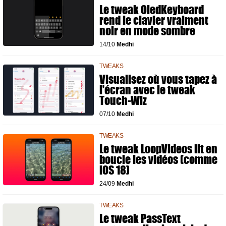
Le tweak OledKeyboard
rend le clavier vraiment
noir en mode sombre
14/10
Medhi
TWEAKS
Visualisez où vous tapez à
l'écran avec le tweak
Touch-Wiz
07/10
Medhi
TWEAKS
Le tweak LoopVideos lit en
boucle les vidéos (comme
iOS 18)
24/09
Medhi
TWEAKS
Le tweak PassText