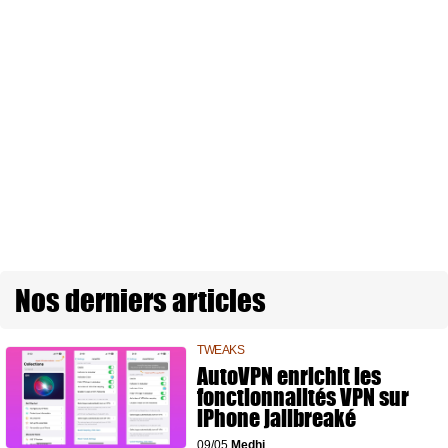
Nos derniers articles
TWEAKS
AutoVPN enrichit les
fonctionnalités VPN sur
iPhone jailbreaké
09/05
Medhi