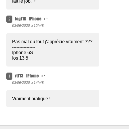
fait le job. ?
logTIX - iPhone
↩
2
03/06/2020 à
15h48 :
Pas mal du tout j'apprécie vraiment ???
----------------
Iphone 6S
Ios 13.5
rtt13 - iPhone
↩
1
03/06/2020 à
14h48 :
Vraiment pratique !