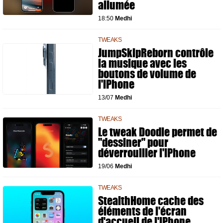
allumée
18:50
Medhi
TWEAKS
JumpSkipReborn contrôle
la musique avec les
boutons de volume de
l'iPhone
13/07
Medhi
TWEAKS
Le tweak Doodle permet de
"dessiner" pour
déverrouiller l'iPhone
19/06
Medhi
TWEAKS
StealthHome cache des
éléments de l'écran
d'accueil de l'iPhone