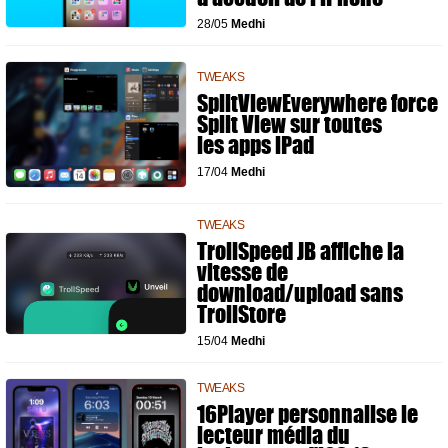
28/05
Medhi
TWEAKS
SplitViewEverywhere force
Split View sur toutes
les apps iPad
17/04
Medhi
TWEAKS
TrollSpeed JB affiche la
vitesse de
download/upload sans
TrollStore
15/04
Medhi
TWEAKS
16Player personnalise le
lecteur média du