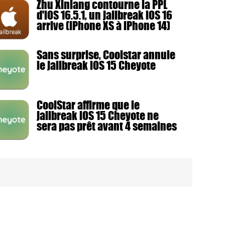
Zhu Xinlang contourne la PPL
d'iOS 16.5.1, un jailbreak iOS 16
arrive (iPhone XS à iPhone 14)
Sans surprise, Coolstar annule
le jailbreak iOS 15 Cheyote
CoolStar affirme que le
jailbreak iOS 15 Cheyote ne
sera pas prêt avant 4 semaines