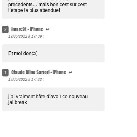
precedents… mais bon cest sur cest
l’etape la plus attendue!
jmarc91 - iPhone
↩
2
19/05/2022 à
19h39 :
Et moi donc:(
Claude Djino Sartori - iPhone
↩
1
19/05/2022 à
17h22 :
j’ai vraiment hâte d’avoir ce nouveau
jailbreak