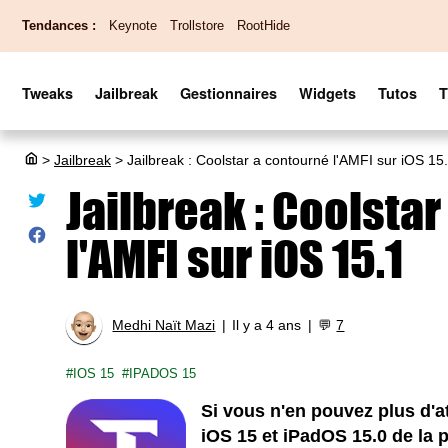
Tendances :
Keynote
Trollstore
RootHide
Tweaks
Jailbreak
Gestionnaires
Widgets
Tutos
>
Jailbreak
>
Jailbreak : Coolstar a contourné l'AMFI sur iOS 15
Jailbreak : Coolsta
l'AMFI sur iOS 15.1
Medhi Naït Mazi
Il y a 4 ans
💬
7
IOS 15
IPADOS 15
Si vous n'en pouvez plus d'a
iOS 15 et iPadOS 15.0 de la 