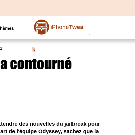
iPhone
Twea
Thèmes
.1
k
r a contourné
ttendre des nouvelles du jailbreak pour
part de l'équipe Odyssey, sachez que la