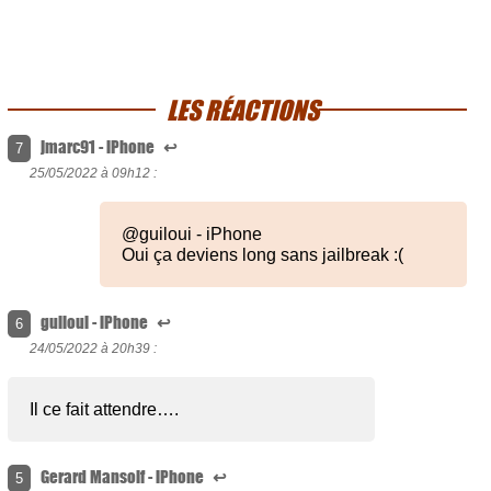
LES RÉACTIONS
jmarc91 - iPhone
↩
7
25/05/2022 à
09h12 :
@guiloui - iPhone
Oui ça deviens long sans jailbreak :(
guiloui - iPhone
↩
6
24/05/2022 à
20h39 :
Il ce fait attendre….
Gerard Mansoif - iPhone
↩
5