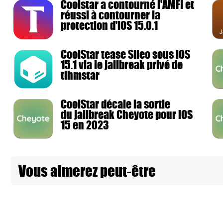
Coolstar a contourné l'AMFI et
réussi à contourner la
protection d'iOS 15.0.1
CoolStar tease Sileo sous iOS
15.1 via le jailbreak privé de
tihmstar
CoolStar décale la sortie
du jailbreak Cheyote pour iOS
15 en 2023
Vous aimerez peut-être