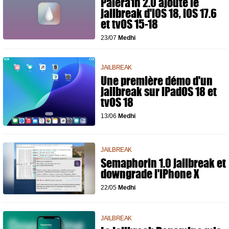
Palera1n 2.0 ajoute le
jailbreak d'iOS 18, iOS 17.6
et tvOS 15-18
23/07
Medhi
JAILBREAK
Une première démo d'un
jailbreak sur iPadOS 18 et
tvOS 18
13/06
Medhi
JAILBREAK
Semaphorin 1.0 jailbreak et
downgrade l'iPhone X
22/05
Medhi
JAILBREAK