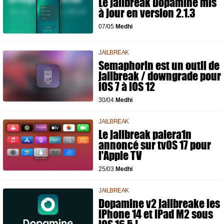
Le jailbreak Dopamine mis
à jour en version 2.1.3
07/05
Medhi
JAILBREAK
Semaphorin est un outil de
jailbreak / downgrade pour
iOS 7 à iOS 12
30/04
Medhi
JAILBREAK
Le jailbreak palera1n
annoncé sur tvOS 17 pour
l'Apple TV
25/03
Medhi
JAILBREAK
Dopamine v2 jailbreake les
iPhone 14 et iPad M2 sous