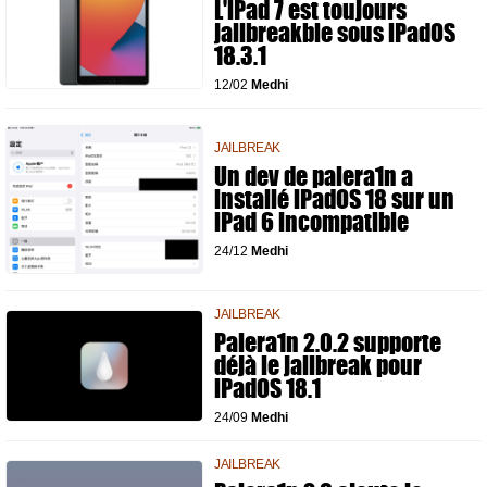
L'iPad 7 est toujours
jailbreakble sous iPadOS
18.3.1
12/02
Medhi
JAILBREAK
Un dev de palera1n a
installé iPadOS 18 sur un
iPad 6 incompatible
24/12
Medhi
JAILBREAK
Palera1n 2.0.2 supporte
déjà le jailbreak pour
iPadOS 18.1
24/09
Medhi
JAILBREAK