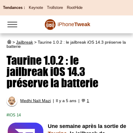
Tendances :
Keynote
Trollstore
RootHide
iPhone
Tweak
>
Jailbreak
>
Taurine 1.0.2 : le jailbreak iOS 14.3 préserve la
batterie
Taurine 1.0.2 : le
jailbreak iOS 14.3
préserve la batterie
Medhi Naït Mazi
Il y a 5 ans
💬
1
IOS 14
Une semaine après la sortie de