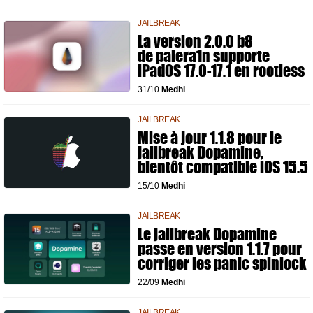
JAILBREAK
La version 2.0.0 b8
de palera1n supporte
iPadOS 17.0-17.1 en rootless
31/10
Medhi
JAILBREAK
Mise à jour 1.1.8 pour le
jailbreak Dopamine,
bientôt compatible iOS 15.5
15/10
Medhi
JAILBREAK
Le jailbreak Dopamine
passe en version 1.1.7 pour
corriger les panic spinlock
22/09
Medhi
JAILBREAK