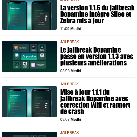
La version 1.1.6 du jailbreak
Dopamine intègre Sileo et
Zebra mis à jour
11/09
Medhi
JAILBREAK
Le jailbreak Dopamine
passe en version 1.1.3 avec
plusieurs améliorations
03/08
Medhi
JAILBREAK
Mise à jour 1.1.1 du
jailbreak Dopamine avec
correction Wifi et rapport
de crash
09/07
Medhi
JAILBREAK