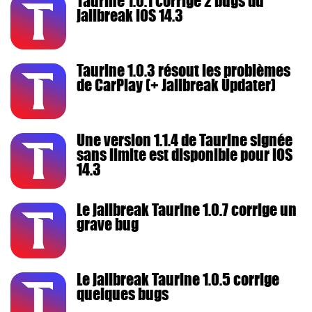
Taurine 1.0.1 corrige 2 bugs du
jailbreak iOS 14.3
Taurine 1.0.3 résout les problèmes
de CarPlay (+ Jailbreak Updater)
Une version 1.1.4 de Taurine signée
sans limite est disponible pour iOS
14.3
Le jailbreak Taurine 1.0.7 corrige un
grave bug
Le jailbreak Taurine 1.0.5 corrige
quelques bugs