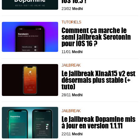
iOS 16.5 !
23/02
Medhi
TUTORIELS
Comment ça marche le
semi jailbreak Serotonin
pour iOS 16 ?
11/01
Medhi
JAILBREAK
Le jailbreak XinaA15 v2 est
désormais plus stable (+
tuto)
28/11
Medhi
JAILBREAK
Le jailbreak Dopamine mis
à jour en version 1.1.11
22/11
Medhi