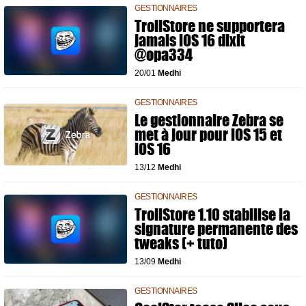
GESTIONNAIRES
TrollStore ne supportera
jamais iOS 16 dixit
@opa334
20/01
Medhi
GESTIONNAIRES
Le gestionnaire Zebra se
met à jour pour iOS 15 et
iOS 16
13/12
Medhi
GESTIONNAIRES
TrollStore 1.10 stabilise la
signature permanente des
tweaks (+ tuto)
13/09
Medhi
GESTIONNAIRES