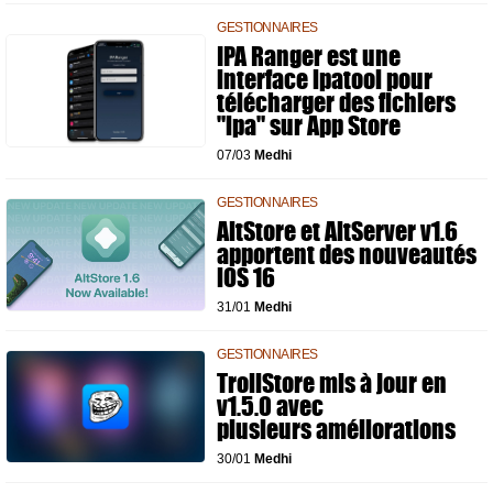
GESTIONNAIRES
IPA Ranger est une
interface ipatool pour
télécharger des fichiers
"ipa" sur App Store
07/03
Medhi
GESTIONNAIRES
AltStore et AltServer v1.6
apportent des nouveautés
iOS 16
31/01
Medhi
GESTIONNAIRES
TrollStore mis à jour en
v1.5.0 avec
plusieurs améliorations
30/01
Medhi