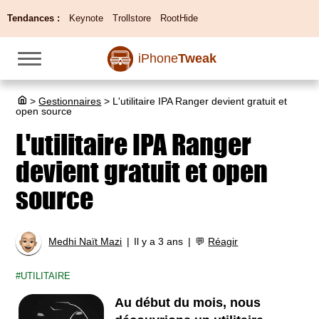
Tendances :
Keynote
Trollstore
RootHide
iPhone
Tweak
>
Gestionnaires
>
L'utilitaire IPA Ranger devient gratuit et
open source
L'utilitaire IPA Ranger
devient gratuit et open
source
Medhi Naït Mazi
Il y a 3 ans
💬
Réagir
UTILITAIRE
Au début du mois, nous