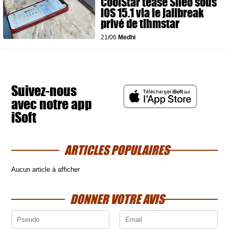
CoolStar tease Sileo sous
iOS 15.1 via le jailbreak
privé de tihmstar
21/06
Medhi
Suivez-nous
avec notre app
iSoft
ARTICLES POPULAIRES
Aucun article à afficher
DONNER VOTRE AVIS