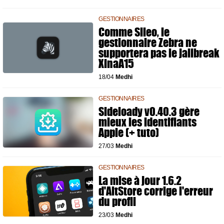
GESTIONNAIRES
Comme Sileo, le
gestionnaire Zebra ne
supportera pas le jailbreak
XinaA15
18/04
Medhi
GESTIONNAIRES
Sideloady v0.40.3 gère
mieux les identifiants
Apple (+ tuto)
27/03
Medhi
GESTIONNAIRES
La mise à jour 1.6.2
d'AltStore corrige l'erreur
du profil
23/03
Medhi