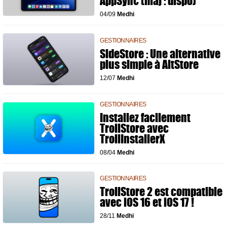
AppSync (màj : dispo)
04/09
Medhi
GESTIONNAIRES
SideStore : Une alternative
plus simple à AltStore
12/07
Medhi
GESTIONNAIRES
Installez facilement
TrollStore avec
TrollInstallerX
08/04
Medhi
GESTIONNAIRES
TrollStore 2 est compatible
avec iOS 16 et iOS 17 !
28/11
Medhi