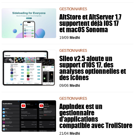
GESTIONNAIRES
AltStore et AltServer 1.7
supportent déjà iOS 17
et macOS Sonoma
19/09
Medhi
GESTIONNAIRES
Sileo v2.5 ajoute un
support d'iOS 17, des
analyses optionnelles et
des icônes
09/06
Medhi
GESTIONNAIRES
AppIndex est un
gestionnaire
d'applications
compatible avec TrollStore
21/04
Medhi