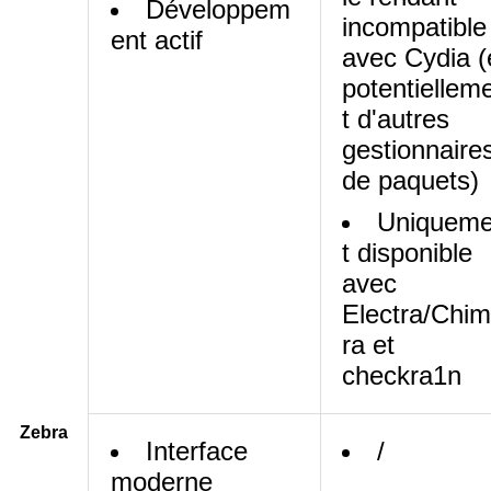
Développem
incompatible
ent actif
avec Cydia (
potentiellem
t d'autres
gestionnaire
de paquets)
Uniquem
t disponible
avec
Electra/Chi
ra et
checkra1n
Zebra
Interface
/
moderne