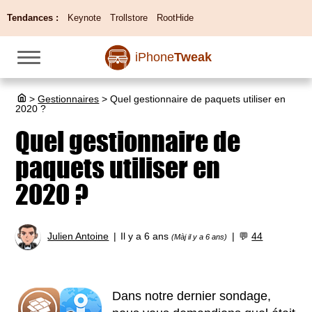
Tendances :
Keynote
Trollstore
RootHide
iPhone
Tweak
>
Gestionnaires
>
Quel gestionnaire de paquets utiliser en
2020 ?
Quel gestionnaire de
paquets utiliser en
2020 ?
Julien Antoine
Il y a 6 ans
💬
44
(Màj il y a 6 ans)
Dans notre dernier sondage,