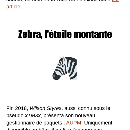
article
.
Zebra, l'étoile montante
Fin 2018,
Wilson Styres
, aussi connu sous le
pseudo
xTM3x
, présenta son nouveau
gestionnaire de paquets :
AUPM
. Uniquement
disponible en bêta, il ne fit à l'époque pas