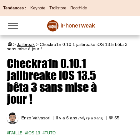
Tendances :
Keynote
Trollstore
RootHide
iPhone
Tweak
>
Jailbreak
>
Checkra1n 0.10.1 jailbreake iOS 13.5 bêta 3
sans mise à jour !
Checkra1n 0.10.1
jailbreake iOS 13.5
bêta 3 sans mise à
jour !
Enzo Valvasori
Il y a 6 ans
💬
55
(Màj il y a 6 ans)
FAILLE
IOS 13
TUTO