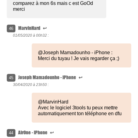
comparez à mon 6s mais c est GoOd
merci
MarvinHard
↩
46
01/05/2020 à
00h32 :
@Joseph Mamadounho - iPhone :
Merci du tuyau ! Je vais regarder ça ;)
Joseph Mamadounho - iPhone
↩
45
30/04/2020 à
23h50 :
@MarvinHard
Avec le logiciel 3tools tu peux mettre
automatiquement ton téléphone en dfu
AirOne - iPhone
↩
44