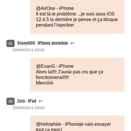
@AirOne - iPhone
Il est là le problème ...je suis sous iOS
12.4.5 la dernière je pense et ça bloque
pendant l’injection
Stany609 - iPhone premium
↩
41
30/04/2020 à
22h02 :
@EvanG - iPhone
Alors la!!!! J’aurai pas cru que ça
fonctionnerai!!!!!
Merciiiiii
Zato - iPad
↩
40
30/04/2020 à
22h00 :
@heliophile - iPhoneje vais essayer
tout ça merci