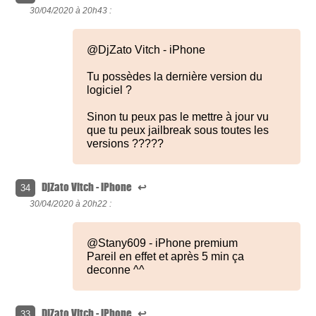
30/04/2020 à
20h43 :
@DjZato Vitch - iPhone
Tu possèdes la dernière version du
logiciel ?
Sinon tu peux pas le mettre à jour vu
que tu peux jailbreak sous toutes les
versions ?????
DjZato Vitch - iPhone
↩
34
30/04/2020 à
20h22 :
@Stany609 - iPhone premium
Pareil en effet et après 5 min ça
deconne ^^
DjZato Vitch - iPhone
↩
33