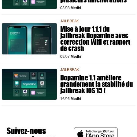
03/08
Medhi
JAILBREAK
Mise à jour 1.1.1 du
jailbreak Dopamine avec
correction Wifi et rapport
de crash
09/07
Medhi
JAILBREAK
Dopamine 1.1 améliore
grandement la stabilité du
jailbreak iOS 15 !
16/06
Medhi
Suivez-nous