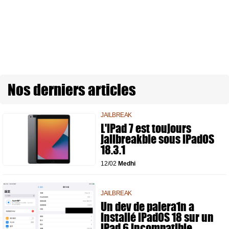
Nos derniers articles
JAILBREAK
L'iPad 7 est toujours
jailbreakble sous iPadOS
18.3.1
12/02
Medhi
JAILBREAK
Un dev de palera1n a
installé iPadOS 18 sur un
iPad 6 incompatible