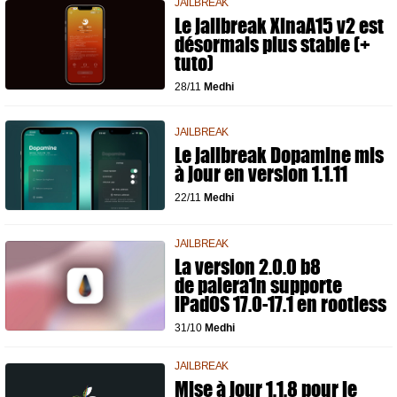
JAILBREAK
Le jailbreak XinaA15 v2 est
désormais plus stable (+
tuto)
28/11
Medhi
JAILBREAK
Le jailbreak Dopamine mis
à jour en version 1.1.11
22/11
Medhi
JAILBREAK
La version 2.0.0 b8
de palera1n supporte
iPadOS 17.0-17.1 en rootless
31/10
Medhi
JAILBREAK
Mise à jour 1.1.8 pour le