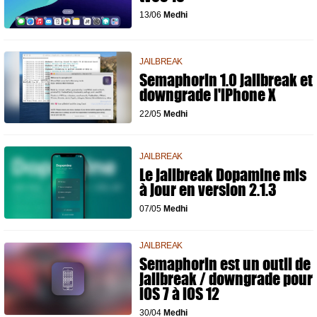
13/06
Medhi
JAILBREAK
Semaphorin 1.0 jailbreak et
downgrade l'iPhone X
22/05
Medhi
JAILBREAK
Le jailbreak Dopamine mis
à jour en version 2.1.3
07/05
Medhi
JAILBREAK
Semaphorin est un outil de
jailbreak / downgrade pour
iOS 7 à iOS 12
30/04
Medhi