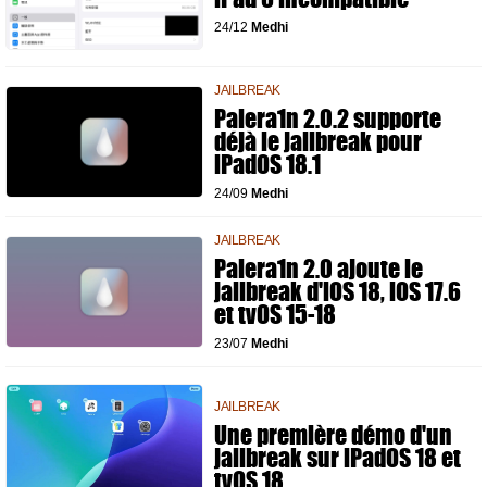
24/12
Medhi
JAILBREAK
Palera1n 2.0.2 supporte
déjà le jailbreak pour
iPadOS 18.1
24/09
Medhi
JAILBREAK
Palera1n 2.0 ajoute le
jailbreak d'iOS 18, iOS 17.6
et tvOS 15-18
23/07
Medhi
JAILBREAK
Une première démo d'un
jailbreak sur iPadOS 18 et
tvOS 18