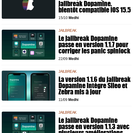
jailbreak Dopamine,
bientôt compatible iOS 15.5
15/10
Medhi
JAILBREAK
Le jailbreak Dopamine
passe en version 1.1.7 pour
corriger les panic spinlock
22/09
Medhi
JAILBREAK
La version 1.1.6 du jailbreak
Dopamine intègre Sileo et
Zebra mis à jour
11/09
Medhi
JAILBREAK
Le jailbreak Dopamine
passe en version 1.1.3 avec
plusieurs améliorations