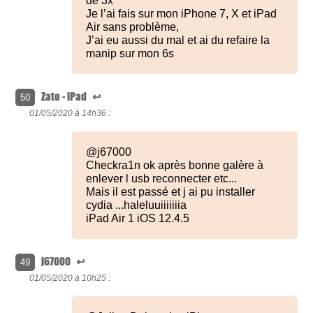
de 3x
Je l’ai fais sur mon iPhone 7, X et iPad
Air sans problème,
J’ai eu aussi du mal et ai du refaire la
manip sur mon 6s
Zato - iPad
↩
50
01/05/2020 à
14h36 :
@j67000
Checkra1n ok après bonne galère à
enlever l usb reconnecter etc...
Mais il est passé et j ai pu installer
cydia ...haleluuiiiiiiia
iPad Air 1 iOS 12.4.5
j67000
↩
49
01/05/2020 à
10h25 :