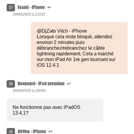
EvanG - iPhone
↩
37
30/04/2020 à
21h11 :
@DjZato Vitch - iPhone
Lorsque cela reste bloqué, attendez
environ 2 minutes puis
débranchez/rebranchez le câble
lightning rapidement. Cela a marché
sur mon iPad Air 1re gen tournant sur
iOS 12.4.1
Bonpepsi - iPad premium
↩
36
30/04/2020 à
20h45 :
Ne fonctionne pas avec iPadOS
13.4.1?
AirOne - iPhone
↩
35