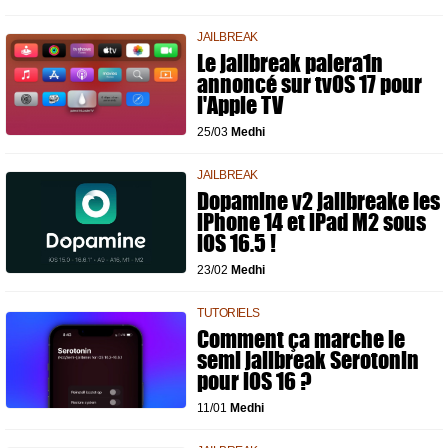
JAILBREAK
Le jailbreak palera1n
annoncé sur tvOS 17 pour
l'Apple TV
25/03
Medhi
JAILBREAK
Dopamine v2 jailbreake les
iPhone 14 et iPad M2 sous
iOS 16.5 !
23/02
Medhi
TUTORIELS
Comment ça marche le
semi jailbreak Serotonin
pour iOS 16 ?
11/01
Medhi