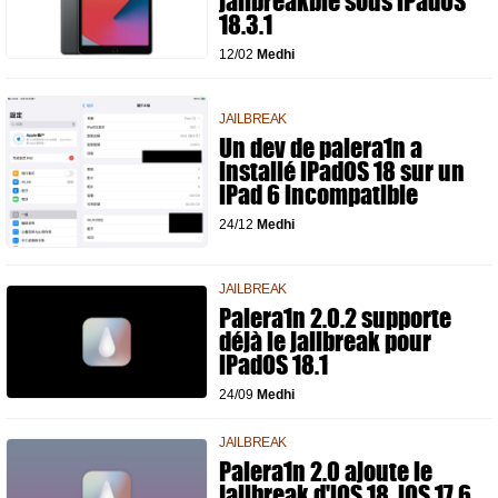
jailbreakble sous iPadOS
18.3.1
12/02
Medhi
JAILBREAK
Un dev de palera1n a
installé iPadOS 18 sur un
iPad 6 incompatible
24/12
Medhi
JAILBREAK
Palera1n 2.0.2 supporte
déjà le jailbreak pour
iPadOS 18.1
24/09
Medhi
JAILBREAK
Palera1n 2.0 ajoute le
jailbreak d'iOS 18, iOS 17.6