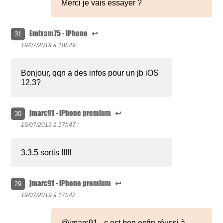
Merci je vais essayer ?
Emixam75 - iPhone
↩
31
19/07/2019 à
18h49 :
Bonjour, qqn a des infos pour un jb iOS
12.3?
jmarc91 - iPhone premium
↩
30
19/07/2019 à
17h47 :
3.3.5 sortis !!!!!
jmarc91 - iPhone premium
↩
29
19/07/2019 à
17h42 :
@jmarc91 - c est bon enfin réussi à