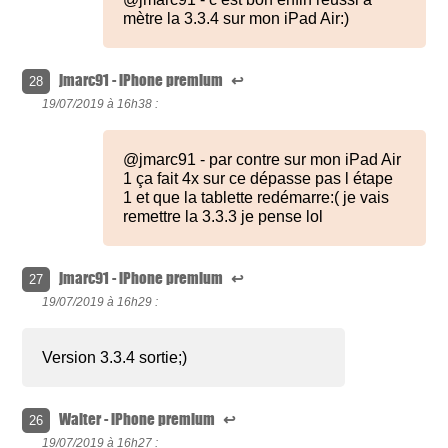
mètre la 3.3.4 sur mon iPad Air:)
jmarc91 - iPhone premium
↩
28
19/07/2019 à
16h38 :
@jmarc91 - par contre sur mon iPad Air
1 ça fait 4x sur ce dépasse pas l étape
1 et que la tablette redémarre:( je vais
remettre la 3.3.3 je pense lol
jmarc91 - iPhone premium
↩
27
19/07/2019 à
16h29 :
Version 3.3.4 sortie;)
Walter - iPhone premium
↩
26
19/07/2019 à
16h27 :