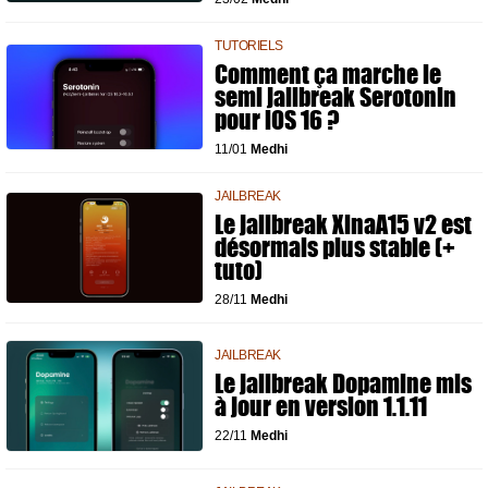
TUTORIELS
Comment ça marche le
semi jailbreak Serotonin
pour iOS 16 ?
11/01
Medhi
JAILBREAK
Le jailbreak XinaA15 v2 est
désormais plus stable (+
tuto)
28/11
Medhi
JAILBREAK
Le jailbreak Dopamine mis
à jour en version 1.1.11
22/11
Medhi