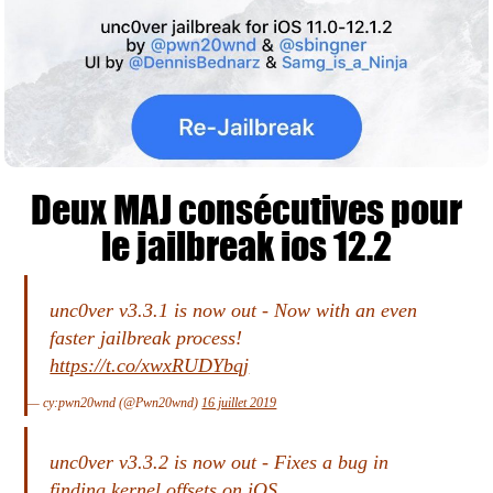
Deux MAJ consécutives pour
le jailbreak ios 12.2
unc0ver v3.3.1 is now out - Now with an even
faster jailbreak process!
https://t.co/xwxRUDYbqj
— cy:pwn20wnd (@Pwn20wnd)
16 juillet 2019
unc0ver v3.3.2 is now out - Fixes a bug in
finding kernel offsets on iOS