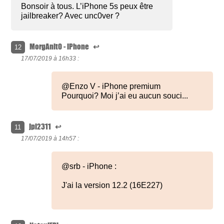
Bonsoir à tous. L’iPhone 5s peux être
jailbreaker? Avec unc0ver ?
MorgAnit0 - iPhone
↩
12
17/07/2019 à
16h33 :
@Enzo V - iPhone premium
Pourquoi? Moi j’ai eu aucun souci...
jpl2311
↩
11
17/07/2019 à
14h57 :
@srb - iPhone :
J'ai la version 12.2 (16E227)