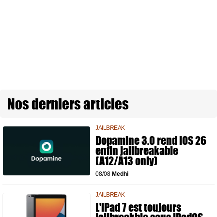
Nos derniers articles
JAILBREAK
Dopamine 3.0 rend iOS 26
enfin jailbreakable
(A12/A13 only)
08/08
Medhi
JAILBREAK
L'iPad 7 est toujours