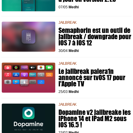
07/05
Medhi
JAILBREAK
Semaphorin est un outil de
jailbreak / downgrade pour
iOS 7 à iOS 12
30/04
Medhi
JAILBREAK
Le jailbreak palera1n
annoncé sur tvOS 17 pour
l'Apple TV
25/03
Medhi
JAILBREAK
Dopamine v2 jailbreake les
iPhone 14 et iPad M2 sous
iOS 16.5 !
23/02
Medhi