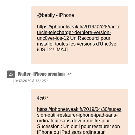
@bebily - iPhone
https://iphonetweak.fr/2019/02/28/racco
urcis-telecharger-derniere-version-
unc0ver-ios-12
Un Raccourci pour
installer toutes les versions d'Unc0ver
iOS 12 ! [MAJ]
Walter - iPhone premium
↩
25
19/07/2019 à
16h25 :
@j67
https://iphonetweak.fr/2019/04/30/suces
sion-outil-restaurer-iphone-ipad-sans-
ordinateur-sans-devoir-mettre-jour
Sucession : Un outil pour restaurer son
iPhone ou iPad sans ordinateur