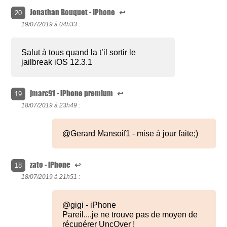
Jonathan Bouquet - iPhone
↩
20
19/07/2019 à
04h33 :
Salut à tous quand la t’il sortir le
jailbreak iOS 12.3.1
jmarc91 - iPhone premium
↩
19
18/07/2019 à
23h49 :
@Gerard Mansoif1 - mise à jour faite;)
zato - iPhone
↩
18
18/07/2019 à
21h51 :
@gigi - iPhone
Pareil....je ne trouve pas de moyen de
récupérer UncOver !