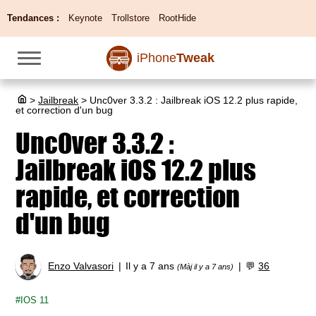
Tendances :
Keynote
Trollstore
RootHide
iPhone
Tweak
>
Jailbreak
>
Unc0ver 3.3.2 : Jailbreak iOS 12.2 plus rapide,
et correction d'un bug
Unc0ver 3.3.2 :
Jailbreak iOS 12.2 plus
rapide, et correction
d'un bug
Enzo Valvasori
Il y a 7 ans
💬
36
(Màj il y a 7 ans)
IOS 11