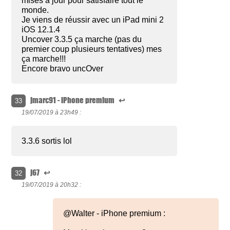
mises à jour pour satisfaire tout le
monde.
Je viens de réussir avec un iPad mini 2
iOS 12.1.4
Uncover 3.3.5 ça marche (pas du
premier coup plusieurs tentatives) mes
ça marche!!!
Encore bravo uncOver
jmarc91 - iPhone premium
↩
33
19/07/2019 à
23h49 :
3.3.6 sortis lol
j67
↩
32
19/07/2019 à
20h32 :
@Walter - iPhone premium :