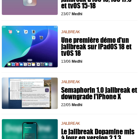
et tvOS 15-18
23/07
Medhi
JAILBREAK
Une première démo d'un
jailbreak sur iPadOS 18 et
tvOS 18
13/06
Medhi
JAILBREAK
Semaphorin 1.0 jailbreak et
downgrade l'iPhone X
22/05
Medhi
JAILBREAK
Le jailbreak Dopamine mis
à jour en version 2.1.3