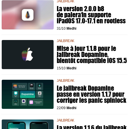
JAILBREAK
La version 2.0.0 b8
de palera1n supporte
iPadOS 17.0-17.1 en rootless
31/10
Medhi
JAILBREAK
Mise à jour 1.1.8 pour le
jailbreak Dopamine,
bientôt compatible iOS 15.5
15/10
Medhi
JAILBREAK
Le jailbreak Dopamine
passe en version 1.1.7 pour
corriger les panic spinlock
22/09
Medhi
JAILBREAK
La version 1.1.6 du jailbreak