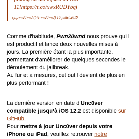
11!
https://t.co/xwxRUDYbqj
— cy:pwn20wnd (@Pwn20wnd)
16 juillet 2019
Comme d'habitude,
Pwn20wnd
nous prouve qu'il
est productif et lance deux nouvelles mises à
jours. La première étant la plus importante,
permettant d'améliorer de quelques secondes le
déroulement du jailbreak.
Au fur et a mesures, cet outil devient de plus en
plus performant !
La dernière version en date d’
Unc0ver
compatible jusqu’à iOS 12.2
est disponible
sur
GitHub
.
Pour
mettre à jour Unc0ver depuis votre
iPhone ou iPad
, veuillez retrouver
notre