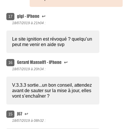
gigi - iPhone
↩
17
18/07/2019 à
21h04 :
Le site ignition est révoqué ? quelqu’un
peut me venir en aide svp
Gerard Mansoif1 - iPhone
↩
16
18/07/2019 à
20h34 :
V.3.3.3 sortie...un bon conseil, attendez
avant de sauter sur la mise à jour, elles
vont s’enchaîner ?
j67
↩
15
18/07/2019 à
08h32 :