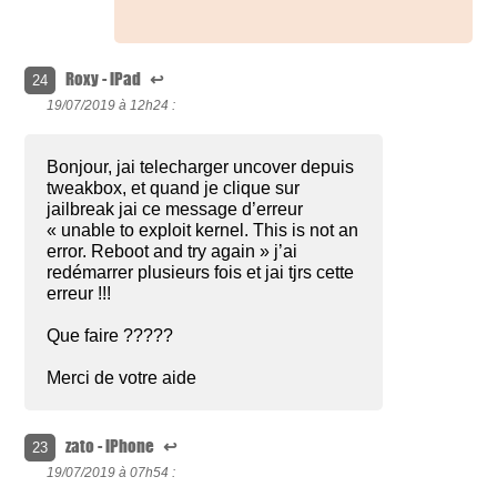
Roxy - iPad
↩
24
19/07/2019 à
12h24 :
Bonjour, jai telecharger uncover depuis
tweakbox, et quand je clique sur
jailbreak jai ce message d’erreur
« unable to exploit kernel. This is not an
error. Reboot and try again » j’ai
redémarrer plusieurs fois et jai tjrs cette
erreur !!!
Que faire ?????
Merci de votre aide
zato - iPhone
↩
23
19/07/2019 à
07h54 :