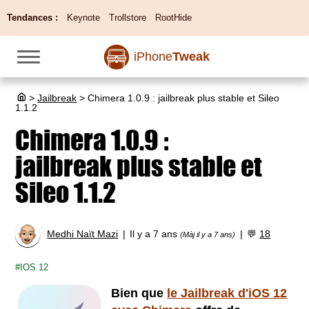
Tendances :
Keynote
Trollstore
RootHide
iPhone
Tweak
>
Jailbreak
>
Chimera 1.0.9 : jailbreak plus stable et Sileo
1.1.2
Chimera 1.0.9 :
jailbreak plus stable et
Sileo 1.1.2
Medhi Naït Mazi
Il y a 7 ans
💬
18
(Màj il y a 7 ans)
IOS 12
Bien que
le Jailbreak d'iOS 12