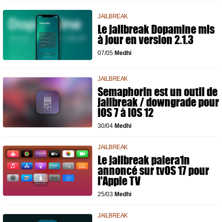
JAILBREAK
Le jailbreak Dopamine mis
à jour en version 2.1.3
07/05
Medhi
JAILBREAK
Semaphorin est un outil de
jailbreak / downgrade pour
iOS 7 à iOS 12
30/04
Medhi
JAILBREAK
Le jailbreak palera1n
annoncé sur tvOS 17 pour
l'Apple TV
25/03
Medhi
JAILBREAK