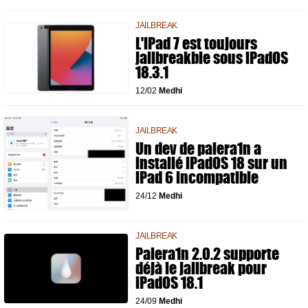
JAILBREAK
L'iPad 7 est toujours
jailbreakble sous iPadOS
18.3.1
12/02
Medhi
JAILBREAK
Un dev de palera1n a
installé iPadOS 18 sur un
iPad 6 incompatible
24/12
Medhi
JAILBREAK
Palera1n 2.0.2 supporte
déjà le jailbreak pour
iPadOS 18.1
24/09
Medhi