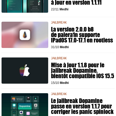
à jour en version 1.1.11
22/11
Medhi
JAILBREAK
La version 2.0.0 b8
de palera1n supporte
iPadOS 17.0-17.1 en rootless
31/10
Medhi
JAILBREAK
Mise à jour 1.1.8 pour le
jailbreak Dopamine,
bientôt compatible iOS 15.5
15/10
Medhi
JAILBREAK
Le jailbreak Dopamine
passe en version 1.1.7 pour
corriger les panic spinlock