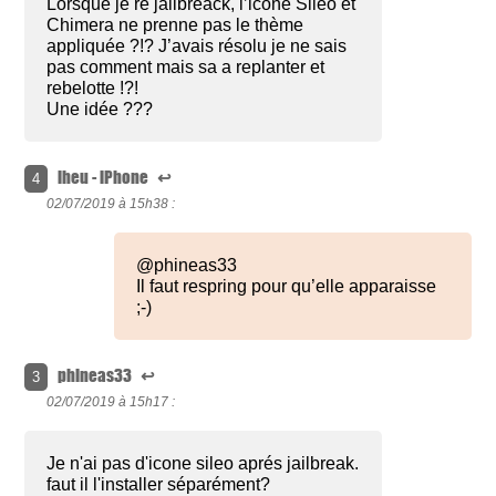
Lorsque je re jailbreack, l’icône Sileo et
Chimera ne prenne pas le thème
appliquée ?!? J’avais résolu je ne sais
pas comment mais sa a replanter et
rebelotte !?!
Une idée ???
lheu - iPhone
↩
4
02/07/2019 à
15h38 :
@phineas33
Il faut respring pour qu’elle apparaisse
;-)
phineas33
↩
3
02/07/2019 à
15h17 :
Je n'ai pas d'icone sileo aprés jailbreak.
faut il l'installer séparément?