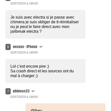
02/07/2019 à
18h18 :
Je suis avec electra si je passe avec
chimera je suis obliger de tt réinitialiser
ou je peut le faire direct avec mon
jailbreak electra ?
nexxus - iPhone
↩
8
02/07/2019 à
18h09 :
Lol c’est encore pire ;)
Sa crash direct et les sources ont du
mal à charger ;)
phineas33
↩
7
02/07/2019 à
16h54 :
@Iheu