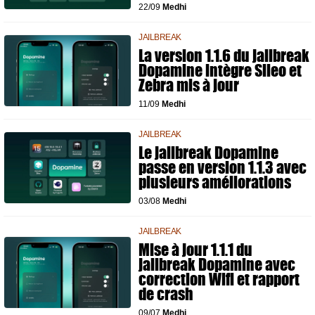
22/09
Medhi
JAILBREAK
La version 1.1.6 du jailbreak
Dopamine intègre Sileo et
Zebra mis à jour
11/09
Medhi
JAILBREAK
Le jailbreak Dopamine
passe en version 1.1.3 avec
plusieurs améliorations
03/08
Medhi
JAILBREAK
Mise à jour 1.1.1 du
jailbreak Dopamine avec
correction Wifi et rapport
de crash
09/07
Medhi