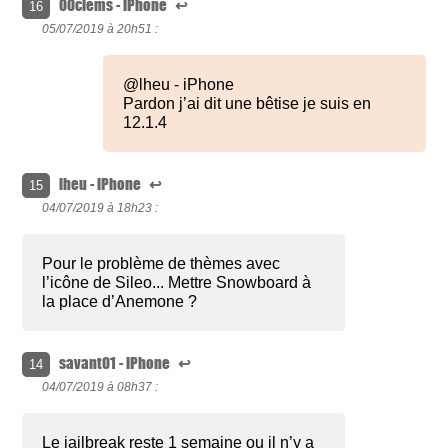
00clems - iPhone
↩
16
05/07/2019 à
20h51 :
@lheu - iPhone
Pardon j’ai dit une bêtise je suis en
12.1.4
lheu - iPhone
↩
15
04/07/2019 à
18h23 :
Pour le problème de thèmes avec
l’icône de Sileo... Mettre Snowboard à
la place d’Anemone ?
savant01 - iPhone
↩
14
04/07/2019 à
08h37 :
Le jailbreak reste 1 semaine ou il n’y a