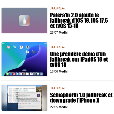
JAILBREAK
Palera1n 2.0 ajoute le
jailbreak d'iOS 18, iOS 17.6
et tvOS 15-18
23/07
Medhi
JAILBREAK
Une première démo d'un
jailbreak sur iPadOS 18 et
tvOS 18
13/06
Medhi
JAILBREAK
Semaphorin 1.0 jailbreak et
downgrade l'iPhone X
22/05
Medhi