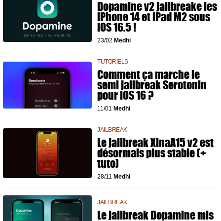
Dopamine v2 jailbreake les
iPhone 14 et iPad M2 sous
iOS 16.5 !
23/02
Medhi
TUTORIELS
Comment ça marche le
semi jailbreak Serotonin
pour iOS 16 ?
11/01
Medhi
JAILBREAK
Le jailbreak XinaA15 v2 est
désormais plus stable (+
tuto)
28/11
Medhi
JAILBREAK
Le jailbreak Dopamine mis