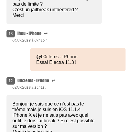
pas de limite ?
C’est un jailbreak unthertered ?
Merci
lheu - iPhone
↩
13
04/07/2019 à
07h15 :
@00clems - iPhone
Essai Electra 11.3 !
00clems - iPhone
↩
12
03/07/2019 à
15h11 :
Bonjour je sais que ce n’est pas le
thème mais je suis en iOS 11.1.4
iPhone X et je ne sais pas avec quel
outil je dois jailbreak ? Si c’est possible
sur ma version ?
Merci de votre aide