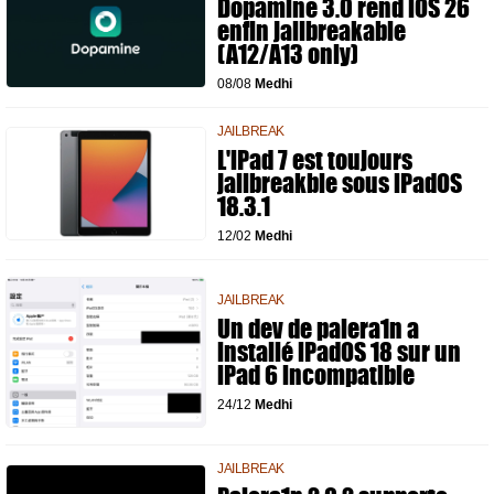
Dopamine 3.0 rend iOS 26
enfin jailbreakable
(A12/A13 only)
08/08
Medhi
JAILBREAK
L'iPad 7 est toujours
jailbreakble sous iPadOS
18.3.1
12/02
Medhi
JAILBREAK
Un dev de palera1n a
installé iPadOS 18 sur un
iPad 6 incompatible
24/12
Medhi
JAILBREAK