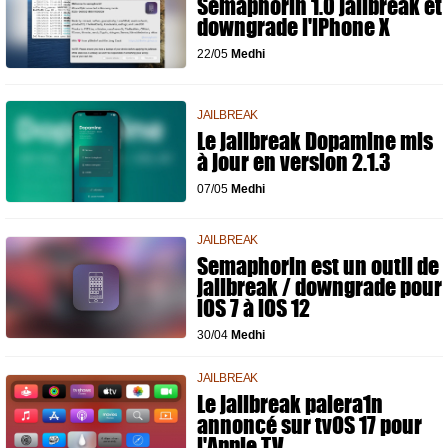
Semaphorin 1.0 jailbreak et
downgrade l'iPhone X
22/05
Medhi
JAILBREAK
Le jailbreak Dopamine mis
à jour en version 2.1.3
07/05
Medhi
JAILBREAK
Semaphorin est un outil de
jailbreak / downgrade pour
iOS 7 à iOS 12
30/04
Medhi
JAILBREAK
Le jailbreak palera1n
annoncé sur tvOS 17 pour
l'Apple TV