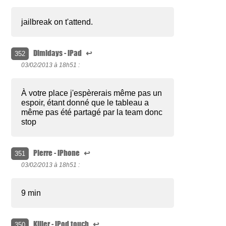
jailbreak on t'attend.
Dimidays - iPad
↩
352
03/02/2013 à
18h51 :
À votre place j'espèrerais même pas un
espoir, étant donné que le tableau a
même pas été partagé par la team donc
stop
Pierre - iPhone
↩
351
03/02/2013 à
18h51 :
9 min
Killer - iPod touch
↩
350