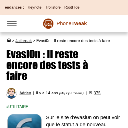
Tendances :
Keynote
Trollstore
RootHide
iPhone
Tweak
>
Jailbreak
>
Evasi0n : Il reste encore des tests à faire
Evasi0n : Il reste
encore des tests à
faire
Adrien
Il y a 14 ans
💬
375
(Màj il y a 14 ans)
UTILITAIRE
Sur le site d'evasi0n on peut voir
que le statut a de nouveau