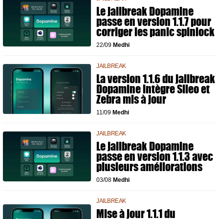
Le jailbreak Dopamine
passe en version 1.1.7 pour
corriger les panic spinlock
22/09
Medhi
JAILBREAK
La version 1.1.6 du jailbreak
Dopamine intègre Sileo et
Zebra mis à jour
11/09
Medhi
JAILBREAK
Le jailbreak Dopamine
passe en version 1.1.3 avec
plusieurs améliorations
03/08
Medhi
JAILBREAK
Mise à jour 1.1.1 du