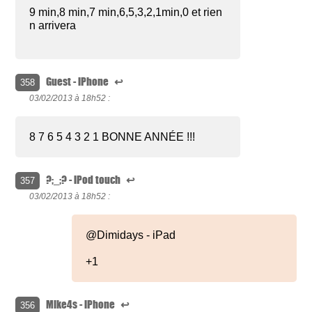
9 min,8 min,7 min,6,5,3,2,1min,0 et rien
n arrivera
Guest - iPhone
↩
358
03/02/2013 à
18h52 :
8 7 6 5 4 3 2 1 BONNE ANNÉE !!!
?;_;? - iPod touch
↩
357
03/02/2013 à
18h52 :
@Dimidays - iPad
+1
Mike4s - iPhone
↩
356