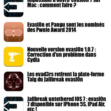
Mac : comment faire ?
Evasi0n et Pangu sont les nominés
des Pwnie Award 2014
Nouvelle version evasi0n 1.0.7 :
Correction d'un problème dans
Cydia
Les evad3rs retirent la plate-forme
Taig du jailbreak evasi0n
Jailbreak untethered iOS 7 : evasi0n
7 disponible sur iPhone 5S, iPad Air,
etc !