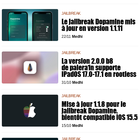
JAILBREAK
Le jailbreak Dopamine mis
à jour en version 1.1.11
22/11
Medhi
JAILBREAK
La version 2.0.0 b8
de palera1n supporte
iPadOS 17.0-17.1 en rootless
31/10
Medhi
JAILBREAK
Mise à jour 1.1.8 pour le
jailbreak Dopamine,
bientôt compatible iOS 15.5
15/10
Medhi
JAILBREAK