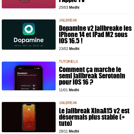
25/03
Medhi
JAILBREAK
Dopamine v2 jailbreake les
iPhone 14 et iPad M2 sous
iOS 16.5 !
23/02
Medhi
TUTORIELS
Comment ça marche le
semi jailbreak Serotonin
pour iOS 16 ?
11/01
Medhi
JAILBREAK
Le jailbreak XinaA15 v2 est
désormais plus stable (+
tuto)
28/11
Medhi