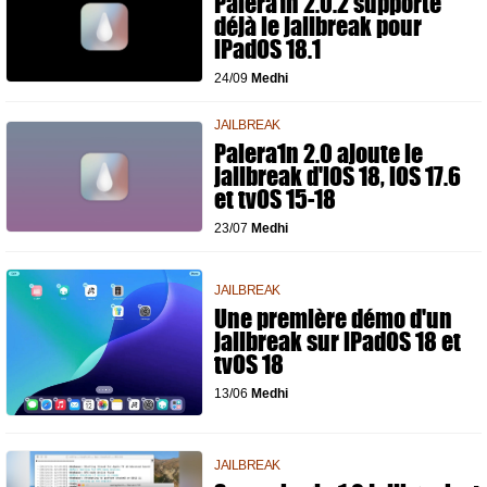
Palera1n 2.0.2 supporte
déjà le jailbreak pour
iPadOS 18.1
24/09
Medhi
JAILBREAK
Palera1n 2.0 ajoute le
jailbreak d'iOS 18, iOS 17.6
et tvOS 15-18
23/07
Medhi
JAILBREAK
Une première démo d'un
jailbreak sur iPadOS 18 et
tvOS 18
13/06
Medhi
JAILBREAK