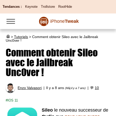
Tendances :
Keynote
Trollstore
RootHide
iPhone
Tweak
>
Tutoriels
>
Comment obtenir Sileo avec le Jailbreak
Unc0ver !
Comment obtenir Sileo
avec le Jailbreak
Unc0ver !
Enzo Valvasori
Il y a 8 ans
💬
10
(Màj il y a 7 ans)
IOS 11
Sileo
le nouveau successeur de