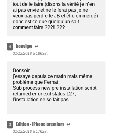
tout de le faire (disons la vérité je n’en
ai pas envie et ne le ferai pas je ne
veux pas perdre le JB et être emmerdé)
donc est ce que quelqu’un sait
comment faire ???!!!???
bouvigw
↩
4
31/12/2018 à
18h38 :
Bonsoir,
j'essaye depuis ce matin mais même
problème que Ferhat :
Sub process new pre installation script
returned error exit status 127,
l'installation ne se fait pas
Edition - iPhone premium
↩
3
31/12/2018 à
17h28 :