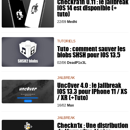
Checkra1n 0.11 : le jailbreak
iOS 14 est disponible (+
tuto)
22/09
Medhi
TUTORIELS
Tuto : comment sauver les
blobs SHSH pour iOS 13.5
02/06
DeadP1x3L
JAILBREAK
Unc0ver 4.0 : le jailbreak
iOS 13.3 pour iPhone 11 / XS
/ XR (+Tuto)
16/02
Max
JAILBREAK
Checkn1x : Une distribution