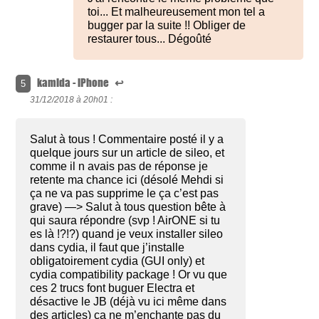
toi... Et malheureusement mon tel a
bugger par la suite !! Obliger de
restaurer tous... Dégoûté
kamida - iPhone
↩
5
31/12/2018 à
20h01 :
Salut à tous ! Commentaire posté il y a
quelque jours sur un article de sileo, et
comme il n avais pas de réponse je
retente ma chance ici (désolé Mehdi si
ça ne va pas supprime le ça c’est pas
grave) —> Salut à tous question bête à
qui saura répondre (svp ! AirONE si tu
es là !?!?) quand je veux installer sileo
dans cydia, il faut que j’installe
obligatoirement cydia (GUI only) et
cydia compatibility package ! Or vu que
ces 2 trucs font buguer Electra et
désactive le JB (déjà vu ici même dans
des articles) ça ne m’enchante pas du