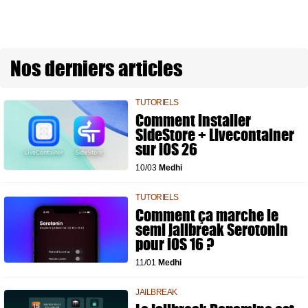
Nos derniers articles
TUTORIELS
Comment installer
SideStore + Livecontainer
sur iOS 26
10/03
Medhi
TUTORIELS
Comment ça marche le
semi jailbreak Serotonin
pour iOS 16 ?
11/01
Medhi
JAILBREAK