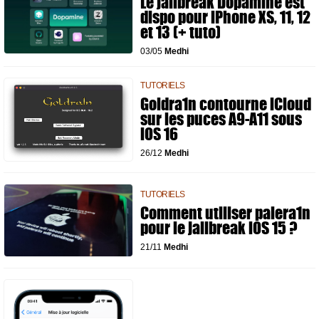
Le jailbreak Dopamine est
dispo pour iPhone XS, 11, 12
et 13 (+ tuto)
03/05
Medhi
TUTORIELS
Goldra1n contourne iCloud
sur les puces A9-A11 sous
iOS 16
26/12
Medhi
TUTORIELS
Comment utiliser palera1n
pour le jailbreak iOS 15 ?
21/11
Medhi