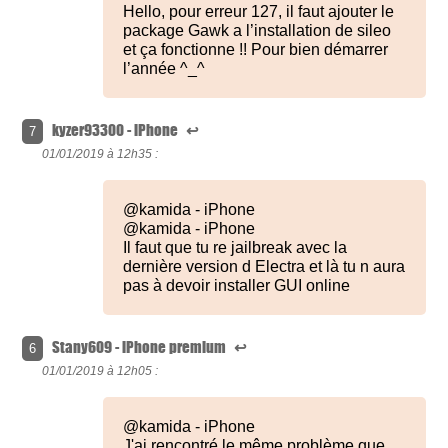
Hello, pour erreur 127, il faut ajouter le
package Gawk a l’installation de sileo
et ça fonctionne !! Pour bien démarrer
l’année ^_^
kyzer93300 - iPhone
↩
7
01/01/2019 à
12h35 :
@kamida - iPhone
@kamida - iPhone
Il faut que tu re jailbreak avec la
dernière version d Electra et là tu n aura
pas à devoir installer GUI online
Stany609 - iPhone premium
↩
6
01/01/2019 à
12h05 :
@kamida - iPhone
J'ai rencontré le même problème que