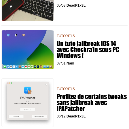
05/03
DeadP1x3L
TUTORIELS
Un tuto jailbreak iOS 14
avec Checkra1n sous PC
Windows !
07/01
Nam
TUTORIELS
Profitez de certains tweaks
sans jailbreak avec
iPAPatcher
06/12
DeadP1x3L