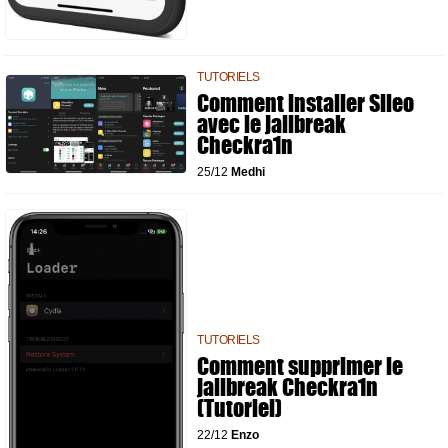
TUTORIELS
Comment installer Sileo
avec le jailbreak
Checkra1n
25/12
Medhi
TUTORIELS
Comment supprimer le
jailbreak Checkra1n
(Tutoriel)
22/12
Enzo