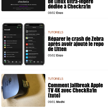
de Linux ultra-légère
dédiée à Checkra1n
08/02
Enzo
TUTORIELS
Réparer le crash de Zebra
après avoir ajouté le repo
de Litten
05/02
Enzo
TUTORIELS
Comment jailbreak Apple
TV 4K avec CheckRa1n
(tuto)
09/01
Medhi