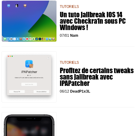
TUTORIELS
Un tuto jailbreak iOS 14
avec Checkra1n sous PC
Windows !
07/01
Nam
TUTORIELS
Profitez de certains tweaks
sans jailbreak avec
iPAPatcher
06/12
DeadP1x3L