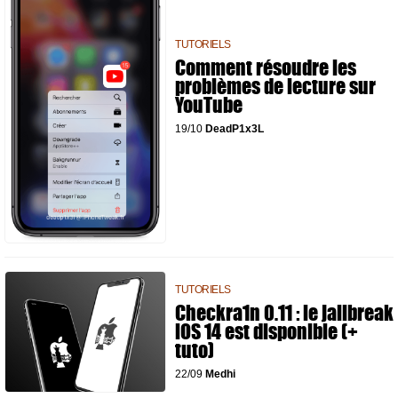
TUTORIELS
Comment résoudre les
problèmes de lecture sur
YouTube
19/10
DeadP1x3L
TUTORIELS
Checkra1n 0.11 : le jailbreak
iOS 14 est disponible (+
tuto)
22/09
Medhi