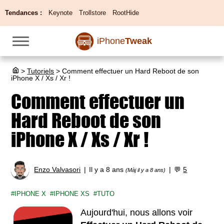
Tendances :
Keynote
Trollstore
RootHide
iPhone
Tweak
>
Tutoriels
>
Comment effectuer un Hard Reboot de son
iPhone X / Xs / Xr !
Comment effectuer un
Hard Reboot de son
iPhone X / Xs / Xr !
Enzo Valvasori
Il y a 8 ans
💬
5
(Màj il y a 8 ans)
IPHONE X
IPHONE XS
TUTO
Aujourd'hui, nous allons voir