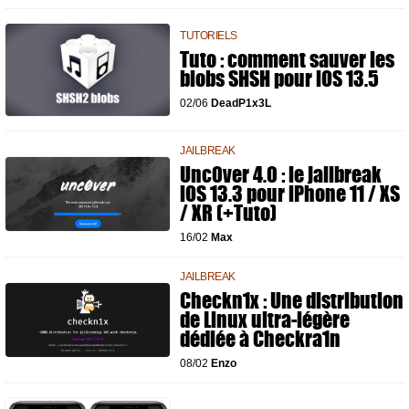
TUTORIELS
Tuto : comment sauver les
blobs SHSH pour iOS 13.5
02/06
DeadP1x3L
JAILBREAK
Unc0ver 4.0 : le jailbreak
iOS 13.3 pour iPhone 11 / XS
/ XR (+Tuto)
16/02
Max
JAILBREAK
Checkn1x : Une distribution
de Linux ultra-légère
dédiée à Checkra1n
08/02
Enzo