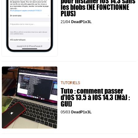
pour installer iOS 14.3 sans
les blobs (NE FONCTIONNE
PLUS)
21/04
DeadP1x3L
TUTORIELS
Tuto : comment passer
d'iOS 13.5 à iOS 14.3 (MàJ :
GUI)
05/03
DeadP1x3L