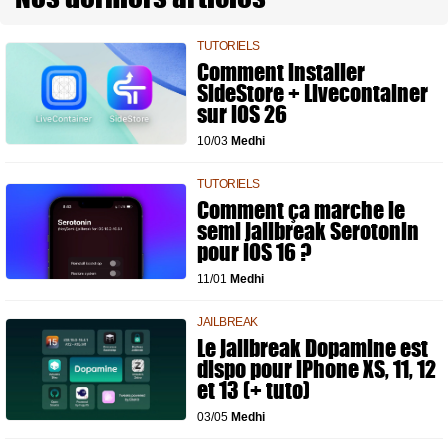
TUTORIELS
Comment installer
SideStore + Livecontainer
sur iOS 26
10/03
Medhi
TUTORIELS
Comment ça marche le
semi jailbreak Serotonin
pour iOS 16 ?
11/01
Medhi
JAILBREAK
Le jailbreak Dopamine est
dispo pour iPhone XS, 11, 12
et 13 (+ tuto)
03/05
Medhi