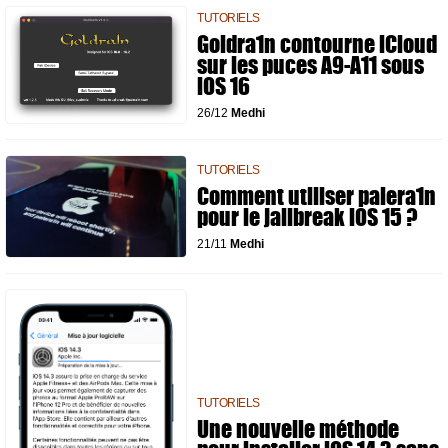
TUTORIELS
Goldra1n contourne iCloud
sur les puces A9-A11 sous
iOS 16
26/12
Medhi
TUTORIELS
Comment utiliser palera1n
pour le jailbreak iOS 15 ?
21/11
Medhi
TUTORIELS
Une nouvelle méthode