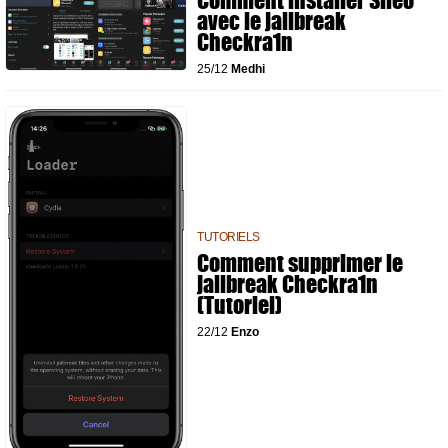
Comment installer Sileo
avec le jailbreak
Checkra1n
25/12
Medhi
TUTORIELS
Comment supprimer le
jailbreak Checkra1n
(Tutoriel)
22/12
Enzo