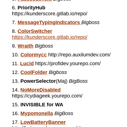
PriorityHub
https://kunderscore.gitlab.io/repo/
MessageTypingIndicators
Bigboss
ColorSwitcher
https://kunderscore.gitlab.io/repo/
Wraith
Bigboss
Colormycc
http://repo.auxilumdev.com/
Lucid
https://profidev.yourepo.com/
CoolFolder
Bigboss
PowerSelector
(Maj)
BigBoss
NoMoreDisabled
https://cydiageek.yourepo.com/
INVISIBLE for WA
Mypomonella
BigBoss
LowBatteryBanner