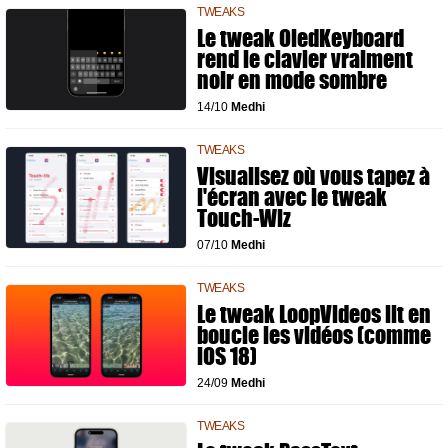
TWEAKS
Le tweak OledKeyboard
rend le clavier vraiment
noir en mode sombre
14/10
Medhi
TWEAKS
Visualisez où vous tapez à
l'écran avec le tweak
Touch-Wiz
07/10
Medhi
TWEAKS
Le tweak LoopVideos lit en
boucle les vidéos (comme
iOS 18)
24/09
Medhi
TWEAKS