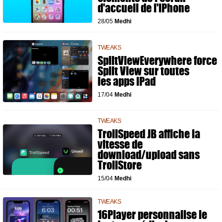
d'accueil de l'iPhone
28/05
Medhi
TWEAKS
SplitViewEverywhere force
Split View sur toutes
les apps iPad
17/04
Medhi
TWEAKS
TrollSpeed JB affiche la
vitesse de
download/upload sans
TrollStore
15/04
Medhi
TWEAKS
16Player personnalise le