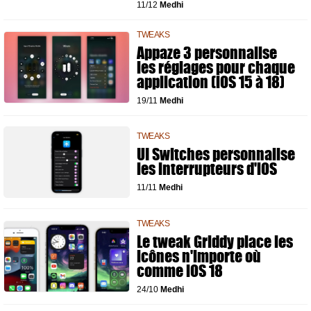
11/12
Medhi
TWEAKS
Appaze 3 personnalise
les réglages pour chaque
application (iOS 15 à 18)
19/11
Medhi
TWEAKS
UI Switches personnalise
les interrupteurs d'iOS
11/11
Medhi
TWEAKS
Le tweak Griddy place les
icônes n'importe où
comme iOS 18
24/10
Medhi