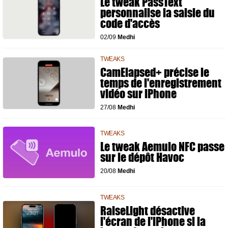
Le tweak PassText
personnalise la saisie du
code d'accès
02/09
Medhi
TWEAKS
CamElapsed+ précise le
temps de l'enregistrement
vidéo sur iPhone
27/08
Medhi
TWEAKS
Le tweak Aemulo NFC passe
sur le dépôt Havoc
20/08
Medhi
TWEAKS
RaiseLight désactive
l'écran de l'iPhone si la