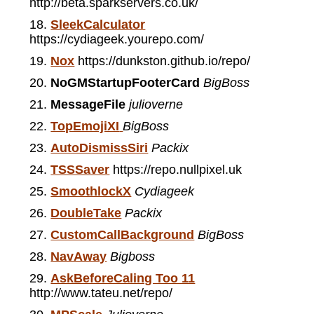
http://beta.sparkservers.co.uk/
SleekCalculator
https://cydiageek.yourepo.com/
Nox
https://dunkston.github.io/repo/
NoGMStartupFooterCard
BigBoss
MessageFile
julioverne
TopEmojiXI
BigBoss
AutoDismissSiri
Packix
TSSSaver
https://repo.nullpixel.uk
SmoothlockX
Cydiageek
DoubleTake
Packix
CustomCallBackground
BigBoss
NavAway
Bigboss
AskBeforeCaling Too 11
http://www.tateu.net/repo/