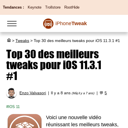
Tendances :
Keynote
Trollstore
RootHide
iPhone
Tweak
>
Tweaks
>
Top 30 des meilleurs tweaks pour iOS 11.3.1 #1
Top 30 des meilleurs
tweaks pour iOS 11.3.1
#1
Enzo Valvasori
Il y a 8 ans
💬
5
(Màj il y a 7 ans)
IOS 11
Voici une nouvelle vidéo
réunissant les meilleurs tweaks,