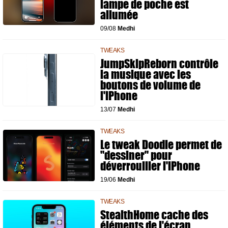
lampe de poche est
allumée
09/08
Medhi
TWEAKS
JumpSkipReborn contrôle
la musique avec les
boutons de volume de
l'iPhone
13/07
Medhi
TWEAKS
Le tweak Doodle permet de
"dessiner" pour
déverrouiller l'iPhone
19/06
Medhi
TWEAKS
StealthHome cache des
éléments de l'écran