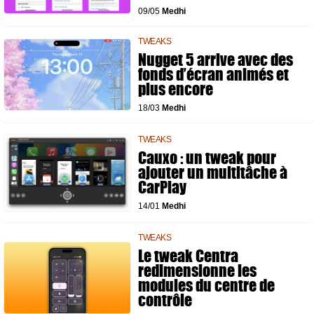
09/05
Medhi
TWEAKS
Nugget 5 arrive avec des
fonds d’écran animés et
plus encore
18/03
Medhi
TWEAKS
Cauxo : un tweak pour
ajouter un multitâche à
CarPlay
14/01
Medhi
TWEAKS
Le tweak Centra
redimensionne les
modules du centre de
contrôle