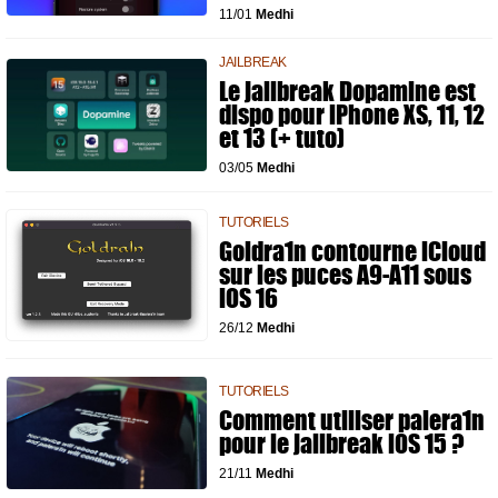
11/01
Medhi
JAILBREAK
Le jailbreak Dopamine est
dispo pour iPhone XS, 11, 12
et 13 (+ tuto)
03/05
Medhi
TUTORIELS
Goldra1n contourne iCloud
sur les puces A9-A11 sous
iOS 16
26/12
Medhi
TUTORIELS
Comment utiliser palera1n
pour le jailbreak iOS 15 ?
21/11
Medhi