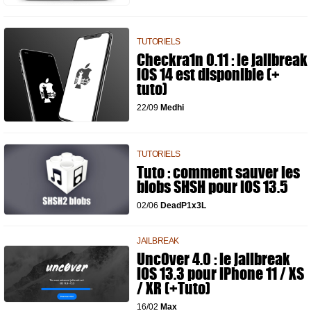
TUTORIELS
Checkra1n 0.11 : le jailbreak
iOS 14 est disponible (+
tuto)
22/09
Medhi
TUTORIELS
Tuto : comment sauver les
blobs SHSH pour iOS 13.5
02/06
DeadP1x3L
JAILBREAK
Unc0ver 4.0 : le jailbreak
iOS 13.3 pour iPhone 11 / XS
/ XR (+Tuto)
16/02
Max