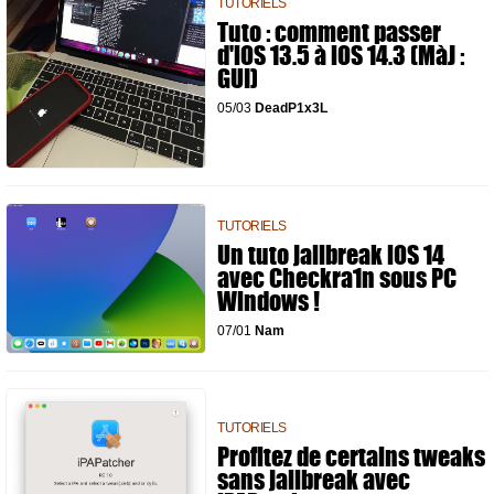
TUTORIELS
Tuto : comment passer
d'iOS 13.5 à iOS 14.3 (MàJ :
GUI)
05/03
DeadP1x3L
TUTORIELS
Un tuto jailbreak iOS 14
avec Checkra1n sous PC
Windows !
07/01
Nam
TUTORIELS
Profitez de certains tweaks
sans jailbreak avec