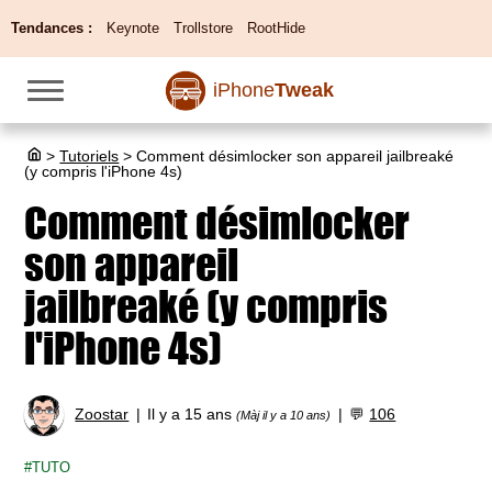
Tendances :
Keynote
Trollstore
RootHide
iPhone
Tweak
>
Tutoriels
>
Comment désimlocker son appareil jailbreaké
(y compris l'iPhone 4s)
Comment désimlocker
son appareil
jailbreaké (y compris
l'iPhone 4s)
Zoostar
Il y a 15 ans
💬
106
(Màj il y a 10 ans)
TUTO