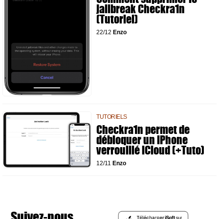
jailbreak Checkra1n
(Tutoriel)
22/12
Enzo
TUTORIELS
Checkra1n permet de
débloquer un iPhone
verrouillé iCloud (+Tuto)
12/11
Enzo
Suivez-nous