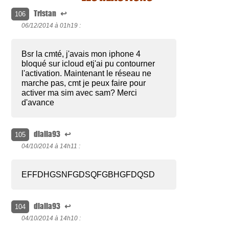
Tristan
↩
106
06/12/2014 à
01h19 :
Bsr la cmté, j'avais mon iphone 4
bloqué sur icloud etj'ai pu contourner
l'activation. Maintenant le réseau ne
marche pas, cmt je peux faire pour
activer ma sim avec sam? Merci
d'avance
dialla93
↩
105
04/10/2014 à
14h11 :
EFFDHGSNFGDSQFGBHGFDQSD
dialla93
↩
104
04/10/2014 à
14h10 :