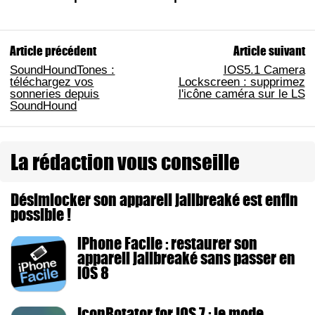
Article précédent
Article suivant
SoundHoundTones :
IOS5.1 Camera
téléchargez vos
Lockscreen : supprimez
sonneries depuis
l'icône caméra sur le LS
SoundHound
La rédaction vous conseille
Désimlocker son appareil jailbreaké est enfin
possible !
iPhone Facile : restaurer son
appareil jailbreaké sans passer en
iOS 8
IconRotator for iOS 7 : le mode