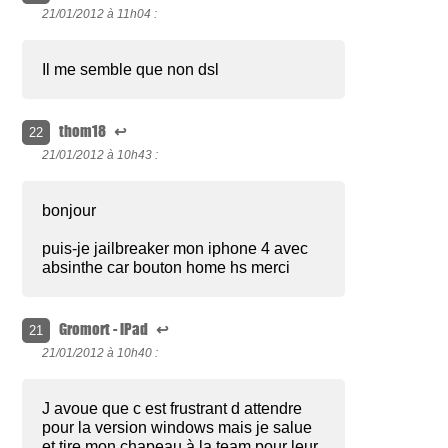
21/01/2012 à
11h04 :
Il me semble que non dsl
thom18
↩
22
21/01/2012 à
10h43 :
bonjour
puis-je jailbreaker mon iphone 4 avec
absinthe car bouton home hs merci
Gromort - iPad
↩
21
21/01/2012 à
10h40 :
J avoue que c est frustrant d attendre
pour la version windows mais je salue
et tire mon chapeau à la team pour leur