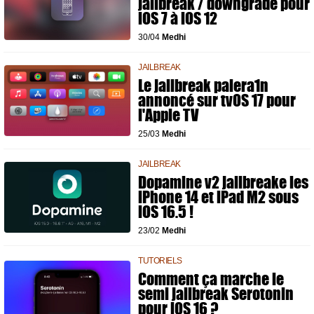
jailbreak / downgrade pour
iOS 7 à iOS 12
30/04
Medhi
JAILBREAK
Le jailbreak palera1n
annoncé sur tvOS 17 pour
l'Apple TV
25/03
Medhi
JAILBREAK
Dopamine v2 jailbreake les
iPhone 14 et iPad M2 sous
iOS 16.5 !
23/02
Medhi
TUTORIELS
Comment ça marche le
semi jailbreak Serotonin
pour iOS 16 ?