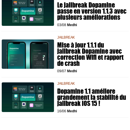
Le jailbreak Dopamine
passe en version 1.1.3 avec
plusieurs améliorations
03/08
Medhi
JAILBREAK
Mise à jour 1.1.1 du
jailbreak Dopamine avec
correction Wifi et rapport
de crash
09/07
Medhi
JAILBREAK
Dopamine 1.1 améliore
grandement la stabilité du
jailbreak iOS 15 !
16/06
Medhi