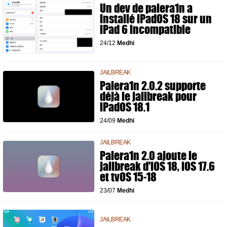
Un dev de palera1n a
installé iPadOS 18 sur un
iPad 6 incompatible
24/12
Medhi
JAILBREAK
Palera1n 2.0.2 supporte
déjà le jailbreak pour
iPadOS 18.1
24/09
Medhi
JAILBREAK
Palera1n 2.0 ajoute le
jailbreak d'iOS 18, iOS 17.6
et tvOS 15-18
23/07
Medhi
JAILBREAK