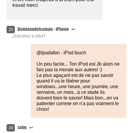
travail merci
Damianodelcampo - iPhone
↩
20
21/01/2012 à
10h37 :
@Ipadafon - iPod touch
Un peu facile... Ton iPod est Jb alors ne
fais pas la morale aux autres! :)
Le plus agaçant est de ne pas savoir
quand il va le libérer pour
windows...une heure, une journée, une
semaine, un mois...à ce stade ils
doivent bien le savoir! Mais bon...on va
patienter comme on n'a pas vraiment le
choix!
coim
↩
19