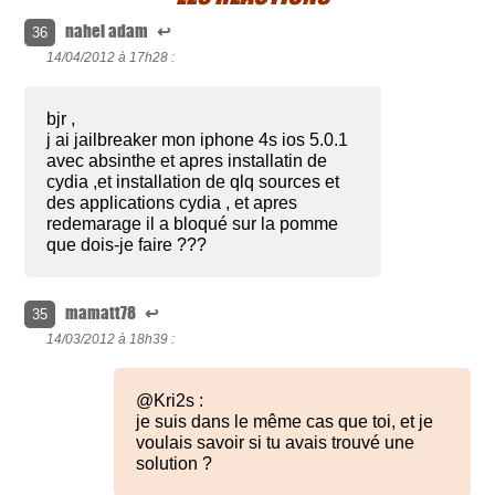
nahel adam
↩
36
14/04/2012 à
17h28 :
bjr ,
j ai jailbreaker mon iphone 4s ios 5.0.1
avec absinthe et apres installatin de
cydia ,et installation de qlq sources et
des applications cydia , et apres
redemarage il a bloqué sur la pomme
que dois-je faire ???
mamatt78
↩
35
14/03/2012 à
18h39 :
@Kri2s :
je suis dans le même cas que toi, et je
voulais savoir si tu avais trouvé une
solution ?