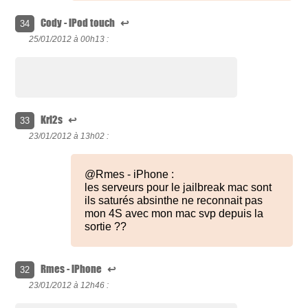
Cody - iPod touch
↩
34
25/01/2012 à
00h13 :
Kri2s
↩
33
23/01/2012 à
13h02 :
@Rmes - iPhone :
les serveurs pour le jailbreak mac sont
ils saturés absinthe ne reconnait pas
mon 4S avec mon mac svp depuis la
sortie ??
Rmes - iPhone
↩
32
23/01/2012 à
12h46 :