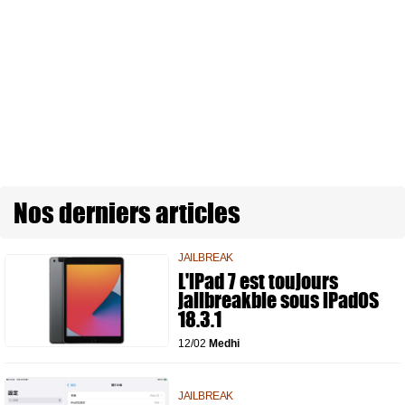
Nos derniers articles
JAILBREAK
L'iPad 7 est toujours
jailbreakble sous iPadOS
18.3.1
12/02
Medhi
JAILBREAK