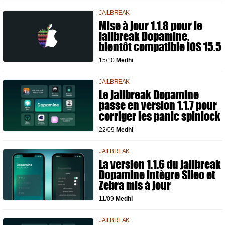
JAILBREAK
Mise à jour 1.1.8 pour le
jailbreak Dopamine,
bientôt compatible iOS 15.5
15/10
Medhi
JAILBREAK
Le jailbreak Dopamine
passe en version 1.1.7 pour
corriger les panic spinlock
22/09
Medhi
JAILBREAK
La version 1.1.6 du jailbreak
Dopamine intègre Sileo et
Zebra mis à jour
11/09
Medhi
JAILBREAK