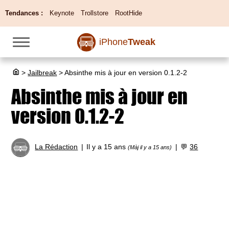
Tendances :
Keynote
Trollstore
RootHide
iPhone
Tweak
>
Jailbreak
>
Absinthe mis à jour en version 0.1.2-2
Absinthe mis à jour en
version 0.1.2-2
La Rédaction
Il y a 15 ans
💬
36
(Màj il y a 15 ans)