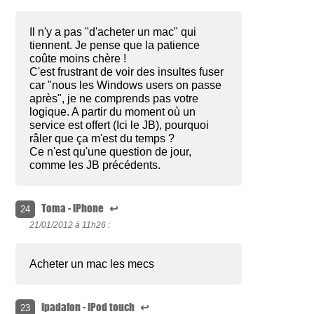
Il n'y a pas "d'acheter un mac" qui
tiennent. Je pense que la patience
coûte moins chère !
C'est frustrant de voir des insultes fuser
car "nous les Windows users on passe
après", je ne comprends pas votre
logique. A partir du moment où un
service est offert (Ici le JB), pourquoi
râler que ça m'est du temps ?
Ce n'est qu'une question de jour,
comme les JB précédents.
Toma - iPhone
↩
24
21/01/2012 à
11h26 :
Acheter un mac les mecs
Ipadafon - iPod touch
↩
23