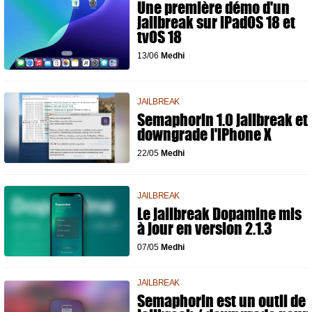
Une première démo d'un
jailbreak sur iPadOS 18 et
tvOS 18
13/06
Medhi
JAILBREAK
Semaphorin 1.0 jailbreak et
downgrade l'iPhone X
22/05
Medhi
JAILBREAK
Le jailbreak Dopamine mis
à jour en version 2.1.3
07/05
Medhi
JAILBREAK
Semaphorin est un outil de