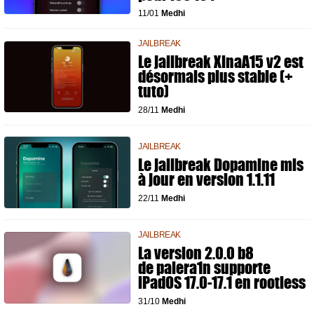
11/01
Medhi
JAILBREAK
Le jailbreak XinaA15 v2 est
désormais plus stable (+
tuto)
28/11
Medhi
JAILBREAK
Le jailbreak Dopamine mis
à jour en version 1.1.11
22/11
Medhi
JAILBREAK
La version 2.0.0 b8
de palera1n supporte
iPadOS 17.0-17.1 en rootless
31/10
Medhi