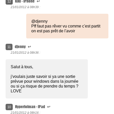
Kiki - iPhone
↩
12
21/01/2012 à
08h39 :
@djenny
Pff faut pas rêver vu comme c'est partit
on est pas prêt de l'avoir
djenny
↩
11
21/01/2012 à
08h36 :
Salut à tous,
j'voulais juste savoir si ya une sortie
prévue pour windows dans la journée
ou si ça risque de prendre du temps ?
LOVE
Hyperlolman - iPad
↩
10
21/01/2012 à
08h16 :