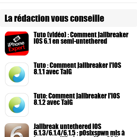
La rédaction vous conseille
Tuto (vidéo) : Comment jailbreaker
iOS 6.1 en semi-untethered
Tuto : Comment jailbreaker l'iOS
8.1.1 avec TaiG
Tuto: Comment jailbreaker l'iOS
8.1.2 avec TaiG
Jailbreak untethered iOS
6.1.3/6.1.4/6.1.5 : p0sixspwn mis à