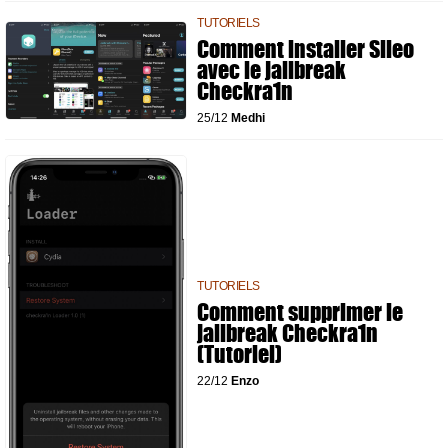
TUTORIELS
Comment installer Sileo
avec le jailbreak
Checkra1n
25/12
Medhi
TUTORIELS
Comment supprimer le
jailbreak Checkra1n
(Tutoriel)
22/12
Enzo