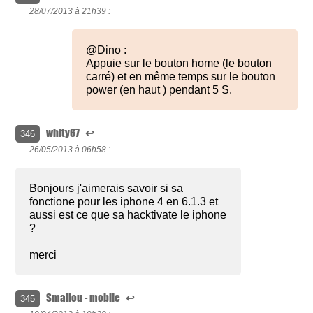
28/07/2013 à
21h39 :
@Dino :
Appuie sur le bouton home (le bouton
carré) et en même temps sur le bouton
power (en haut ) pendant 5 S.
whity67
↩
346
26/05/2013 à
06h58 :
Bonjours j'aimerais savoir si sa
fonctione pour les iphone 4 en 6.1.3 et
aussi est ce que sa hacktivate le iphone
?
merci
Smailou - mobile
↩
345