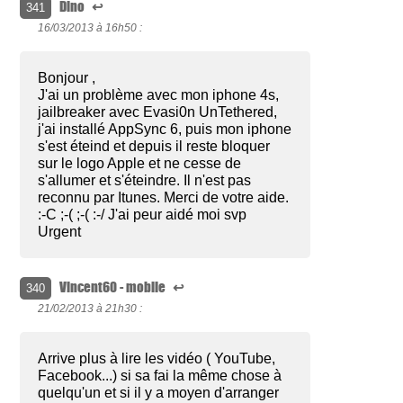
Dino
↩
341
16/03/2013 à
16h50 :
Bonjour ,
J'ai un problème avec mon iphone 4s,
jailbreaker avec Evasi0n UnTethered,
j'ai installé AppSync 6, puis mon iphone
s'est éteind et depuis il reste bloquer
sur le logo Apple et ne cesse de
s'allumer et s'éteindre. Il n'est pas
reconnu par Itunes. Merci de votre aide.
:-C ;-( ;-( :-/ J'ai peur aidé moi svp
Urgent
Vincent60 - mobile
↩
340
21/02/2013 à
21h30 :
Arrive plus à lire les vidéo ( YouTube,
Facebook...) si sa fai la même chose à
quelqu'un et si il y a moyen d'arranger