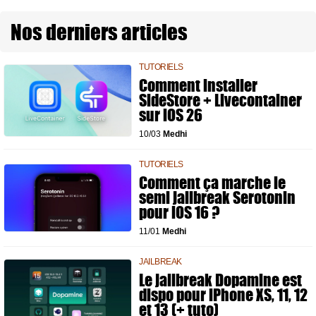
Nos derniers articles
TUTORIELS
Comment installer
SideStore + Livecontainer
sur iOS 26
10/03
Medhi
TUTORIELS
Comment ça marche le
semi jailbreak Serotonin
pour iOS 16 ?
11/01
Medhi
JAILBREAK
Le jailbreak Dopamine est
dispo pour iPhone XS, 11, 12
et 13 (+ tuto)