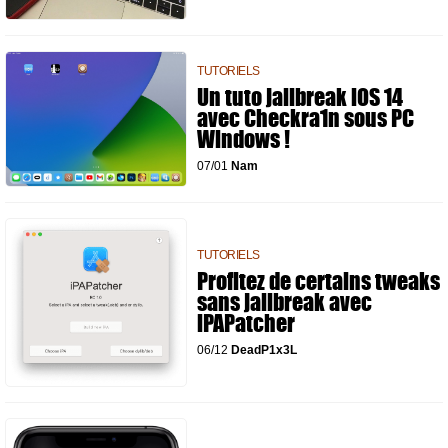
TUTORIELS
Un tuto jailbreak iOS 14
avec Checkra1n sous PC
Windows !
07/01
Nam
TUTORIELS
Profitez de certains tweaks
sans jailbreak avec
iPAPatcher
06/12
DeadP1x3L