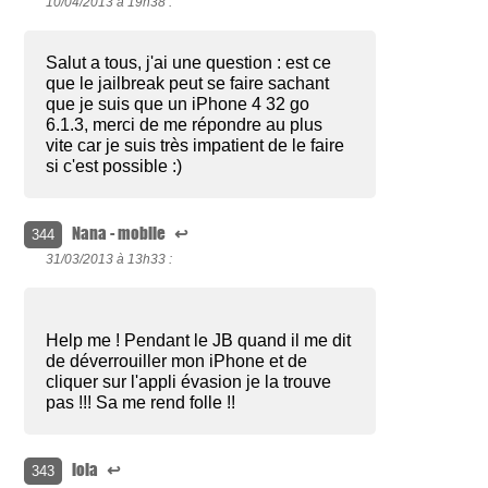
10/04/2013 à
19h38 :
Salut a tous, j'ai une question : est ce
que le jailbreak peut se faire sachant
que je suis que un iPhone 4 32 go
6.1.3, merci de me répondre au plus
vite car je suis très impatient de le faire
si c'est possible :)
Nana - mobile
↩
344
31/03/2013 à
13h33 :
Help me ! Pendant le JB quand il me dit
de déverrouiller mon iPhone et de
cliquer sur l'appli évasion je la trouve
pas !!! Sa me rend folle !!
lola
↩
343