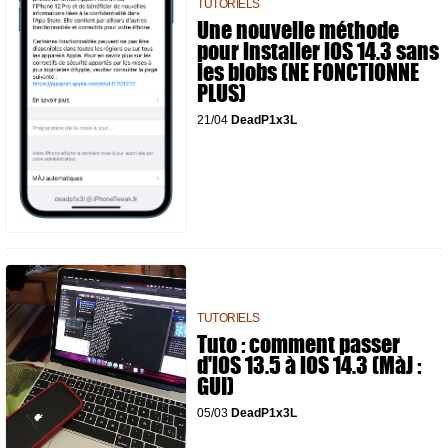
TUTORIELS
Une nouvelle méthode
pour installer iOS 14.3 sans
les blobs (NE FONCTIONNE
PLUS)
21/04
DeadP1x3L
TUTORIELS
Tuto : comment passer
d'iOS 13.5 à iOS 14.3 (MàJ :
GUI)
05/03
DeadP1x3L