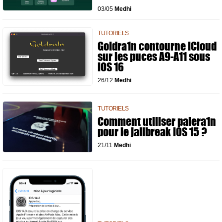
03/05
Medhi
TUTORIELS
Goldra1n contourne iCloud
sur les puces A9-A11 sous
iOS 16
26/12
Medhi
TUTORIELS
Comment utiliser palera1n
pour le jailbreak iOS 15 ?
21/11
Medhi