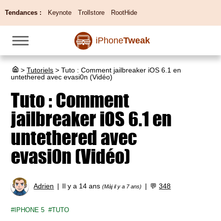
Tendances :
Keynote
Trollstore
RootHide
iPhone
Tweak
>
Tutoriels
>
Tuto : Comment jailbreaker iOS 6.1 en
untethered avec evasi0n (Vidéo)
Tuto : Comment
jailbreaker iOS 6.1 en
untethered avec
evasi0n (Vidéo)
Adrien
Il y a 14 ans
💬
348
(Màj il y a 7 ans)
IPHONE 5
TUTO