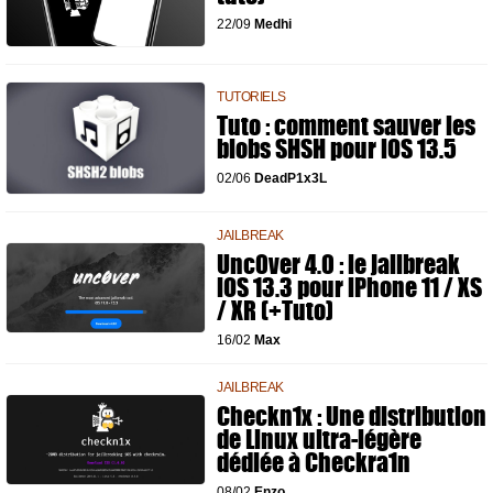
22/09
Medhi
TUTORIELS
Tuto : comment sauver les
blobs SHSH pour iOS 13.5
02/06
DeadP1x3L
JAILBREAK
Unc0ver 4.0 : le jailbreak
iOS 13.3 pour iPhone 11 / XS
/ XR (+Tuto)
16/02
Max
JAILBREAK
Checkn1x : Une distribution
de Linux ultra-légère
dédiée à Checkra1n
08/02
Enzo