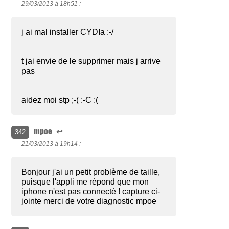
29/03/2013 à
18h51 :
j ai mal installer CYDIa :-/
t jai envie de le supprimer mais j arrive
pas
aidez moi stp ;-( :-C :(
mpoe
↩
342
21/03/2013 à
19h14 :
Bonjour j'ai un petit problème de taille,
puisque l'appli me répond que mon
iphone n'est pas connecté ! capture ci-
jointe merci de votre diagnostic mpoe