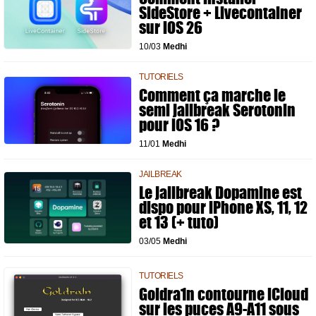
SideStore + Livecontainer
sur iOS 26
10/03
Medhi
TUTORIELS
Comment ça marche le
semi jailbreak Serotonin
pour iOS 16 ?
11/01
Medhi
JAILBREAK
Le jailbreak Dopamine est
dispo pour iPhone XS, 11, 12
et 13 (+ tuto)
03/05
Medhi
TUTORIELS
Goldra1n contourne iCloud
sur les puces A9-A11 sous