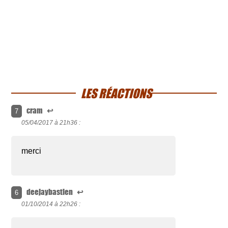
LES RÉACTIONS
cram
↩
7
05/04/2017 à
21h36 :
merci
deejaybastien
↩
6
01/10/2014 à
22h26 :