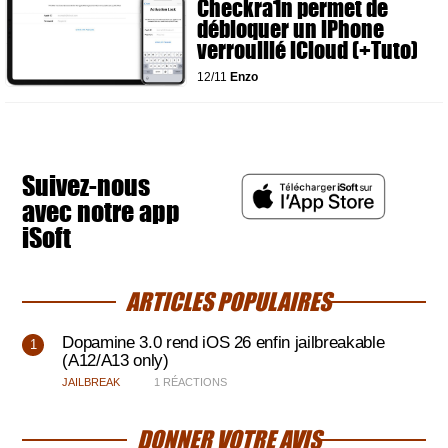
Checkra1n permet de
débloquer un iPhone
verrouillé iCloud (+Tuto)
12/11
Enzo
Suivez-nous
avec notre app
iSoft
ARTICLES POPULAIRES
Dopamine 3.0 rend iOS 26 enfin jailbreakable
(A12/A13 only)
JAILBREAK
1 RÉACTIONS
DONNER VOTRE AVIS