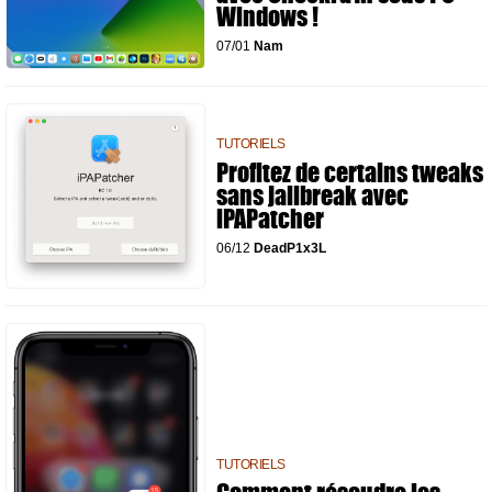
Windows !
07/01
Nam
TUTORIELS
Profitez de certains tweaks
sans jailbreak avec
iPAPatcher
06/12
DeadP1x3L
TUTORIELS