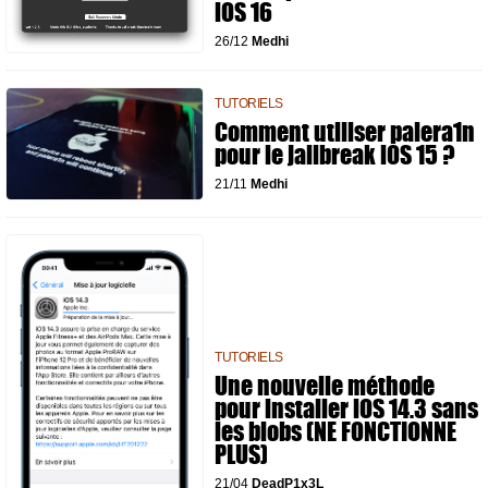
iOS 16
26/12
Medhi
TUTORIELS
Comment utiliser palera1n
pour le jailbreak iOS 15 ?
21/11
Medhi
TUTORIELS
Une nouvelle méthode
pour installer iOS 14.3 sans
les blobs (NE FONCTIONNE
PLUS)
21/04
DeadP1x3L