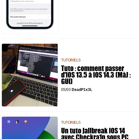
TUTORIELS
Tuto : comment passer
d'iOS 13.5 à iOS 14.3 (MàJ :
GUI)
05/03
DeadP1x3L
TUTORIELS
Un tuto jailbreak iOS 14
avec Checkra1n sous PC