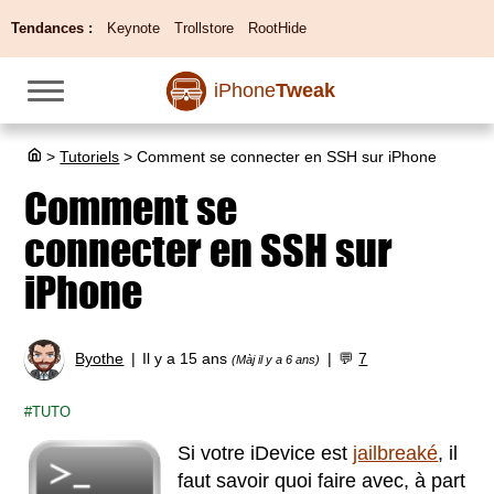
Tendances :
Keynote
Trollstore
RootHide
iPhone
Tweak
>
Tutoriels
>
Comment se connecter en SSH sur iPhone
Comment se
connecter en SSH sur
iPhone
Byothe
Il y a 15 ans
💬
7
(Màj il y a 6 ans)
TUTO
Si votre iDevice est
jailbreaké
, il
faut savoir quoi faire avec, à part