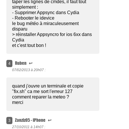
taper les lignes de cmdes, il faut tout
simplement :
- Supprimer Appsync dans Cydia
- Rebooter le idevice
le bug météo à miraculeusement
disparu
> réinstaller Appsyncro for ios 6xx dans
Cydia
et c'est tout bon !
Ruben
↩
4
07/02/2013 à
20h07 :
quand j'ouvre un terminale et copie
"fix.sh" ca me sort l'erreur 127
comment reparer la meteo ?
merci
Zanziz05 - iPhone
↩
3
27/10/2011 à
14h07 :