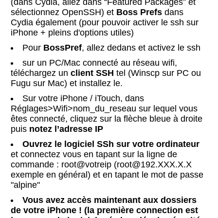
(dans Cydia, allez dans “Featured Packages” et
sélectionnez OpenSSH) et
Boss Prefs
dans
Cydia également (pour pouvoir activer le ssh sur
iPhone + pleins d'options utiles)
Pour
BossPref
, allez dedans et activez le ssh
sur un PC/Mac connecté au réseau wifi,
téléchargez un
client SSH
tel (Winscp sur PC ou
Fugu sur Mac) et installez le.
Sur votre iPhone / iTouch, dans
Réglages>Wifi>nom_du_reseau sur lequel vous
êtes connecté, cliquez sur la flèche bleue à droite
puis
notez l’adresse IP
Ouvrez le logiciel SSh sur votre ordinateur
et connectez vous en tapant sur la ligne de
commande : root@votreip (root@192.XXX.X.X
exemple en général) et en tapant le mot de passe
"alpine"
Vous avez accès maintenant aux dossiers
de votre iPhone ! (la première connection est