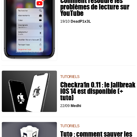
Comment résoudre les
problèmes de lecture sur
YouTube
19/10
DeadP1x3L
TUTORIELS
Checkra1n 0.11 : le jailbreak
iOS 14 est disponible (+
tuto)
22/09
Medhi
TUTORIELS
Tuto : comment sauver les