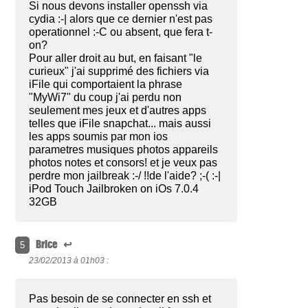
Si nous devons installer openssh via
cydia :-| alors que ce dernier n'est pas
operationnel :-C ou absent, que fera t-
on?
Pour aller droit au but, en faisant "le
curieux" j'ai supprimé des fichiers via
iFile qui comportaient la phrase
"MyWi7" du coup j'ai perdu non
seulement mes jeux et d'autres apps
telles que iFile snapchat... mais aussi
les apps soumis par mon ios
parametres musiques photos appareils
photos notes et consors! et je veux pas
perdre mon jailbreak :-/ !!de l'aide? ;-( :-|
iPod Touch Jailbroken on iOs 7.0.4
32GB
Brice
↩
5
23/02/2013 à
01h03 :
Pas besoin de se connecter en ssh et