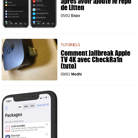
après avoir ajouté le repo
de Litten
05/02
Enzo
TUTORIELS
Comment jailbreak Apple
TV 4K avec CheckRa1n
(tuto)
09/01
Medhi