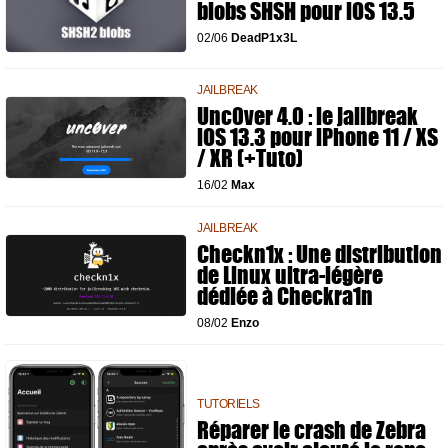
blobs SHSH pour iOS 13.5
02/06
DeadP1x3L
JAILBREAK
Unc0ver 4.0 : le jailbreak
iOS 13.3 pour iPhone 11 / XS
/ XR (+Tuto)
16/02
Max
JAILBREAK
Checkn1x : Une distribution
de Linux ultra-légère
dédiée à Checkra1n
08/02
Enzo
TUTORIELS
Réparer le crash de Zebra