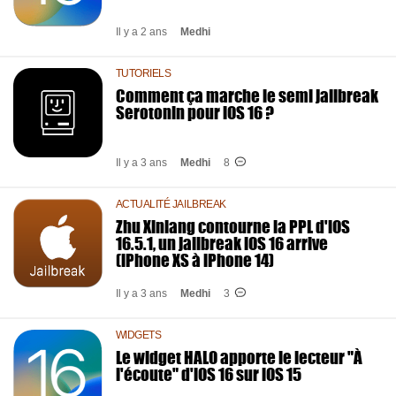
Il y a 2 ans
Medhi
TUTORIELS
Comment ça marche le semi jailbreak
Serotonin pour iOS 16 ?
Il y a 3 ans
Medhi
8
ACTUALITÉ JAILBREAK
Zhu Xinlang contourne la PPL d'iOS
16.5.1, un jailbreak iOS 16 arrive
(iPhone XS à iPhone 14)
Il y a 3 ans
Medhi
3
WIDGETS
Le widget HALO apporte le lecteur "À
l'écoute" d'iOS 16 sur iOS 15