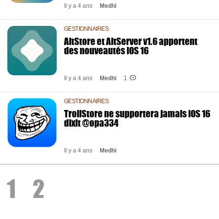
Il y a 4 ans
Medhi
GESTIONNAIRES
AltStore et AltServer v1.6 apportent
des nouveautés iOS 16
Il y a 4 ans
Medhi
1
GESTIONNAIRES
TrollStore ne supportera jamais iOS 16
dixit @opa334
Il y a 4 ans
Medhi
1
2