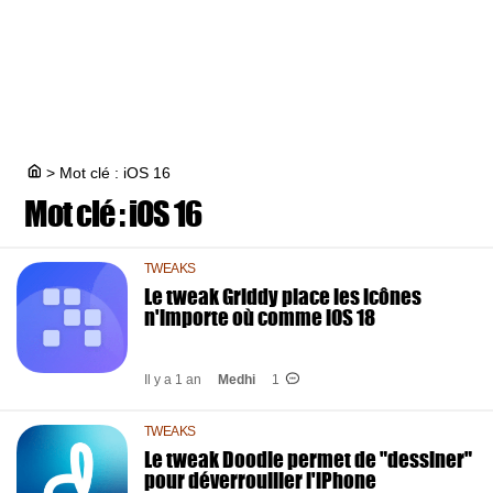
>
Mot clé : iOS 16
Mot clé :
iOS 16
TWEAKS
Le tweak Griddy place les icônes
n'importe où comme iOS 18
Il y a 1 an
Medhi
1
TWEAKS
Le tweak Doodle permet de "dessiner"
pour déverrouiller l'iPhone