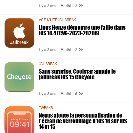
Il y a 3 ans
Medhi
3
ACTUALITÉ JAILBREAK
Linus Henze démontre une faille dans
iOS 16.4 (CVE-2023-28206)
Il y a 3 ans
Medhi
2
JAILBREAK
Sans surprise, Coolstar annule le
jailbreak iOS 15 Cheyote
Il y a 3 ans
Medhi
6
TWEAKS
Nexus ajoute la personnalisation de
l'écran de verrouillage d'iOS 16 sur iOS
14 et 15