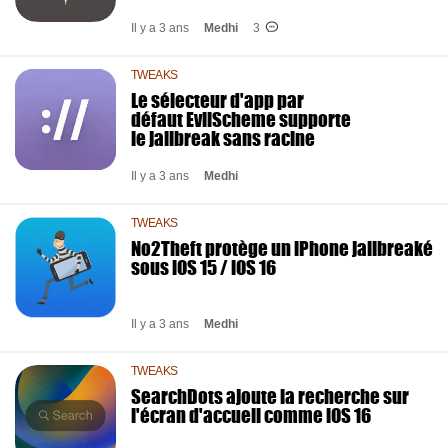
Il y a 3 ans
Medhi
3
TWEAKS
Le sélecteur d'app par
défaut EvilScheme supporte
le jailbreak sans racine
Il y a 3 ans
Medhi
TWEAKS
No2Theft protège un iPhone jailbreaké
sous iOS 15 / iOS 16
Il y a 3 ans
Medhi
TWEAKS
SearchDots ajoute la recherche sur
l'écran d'accueil comme iOS 16