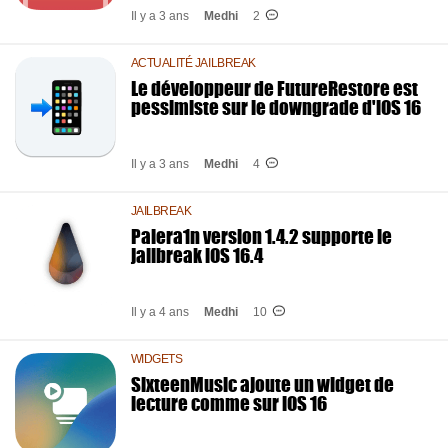
Il y a 3 ans
Medhi
2
ACTUALITÉ JAILBREAK
Le développeur de FutureRestore est
pessimiste sur le downgrade d'iOS 16
Il y a 3 ans
Medhi
4
JAILBREAK
Palera1n version 1.4.2 supporte le
jailbreak iOS 16.4
Il y a 4 ans
Medhi
10
WIDGETS
SixteenMusic ajoute un widget de
lecture comme sur iOS 16