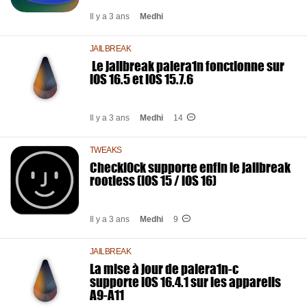
Il y a 3 ans
Medhi
JAILBREAK
Le jailbreak palera1n fonctionne sur
iOS 16.5 et iOS 15.7.6
Il y a 3 ans
Medhi
14
TWEAKS
Checkl0ck supporte enfin le jailbreak
rootless (iOS 15 / iOS 16)
Il y a 3 ans
Medhi
9
JAILBREAK
La mise à jour de palera1n-c
supporte iOS 16.4.1 sur les appareils
A9-A11