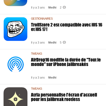
Il y a 3 ans
Medhi
2
GESTIONNAIRES
TrollStore 2 est compatible avec iOS 16
et iOS 17 !
Il y a 3 ans
Medhi
5
TWEAKS
AirDrop16 modifie la durée de "Tout le
monde" sur iPhone jailbreakés
Il y a 3 ans
Medhi
TWEAKS
Atria personnalise l'écran d'accueil
pour les jailbreak rootless