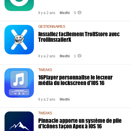
Il y a 2 ans
Medhi
5
GESTIONNAIRES
Installez facilement TrollStore avec
TrollInstallerX
Il y a 2 ans
Medhi
1
TWEAKS
16Player personnalise le lecteur
média du lockscreen d'iOS 16
Il y a 2 ans
Medhi
TWEAKS
Pinnacle apporte un système de pile
d'icônes façon Apex à iOS 16