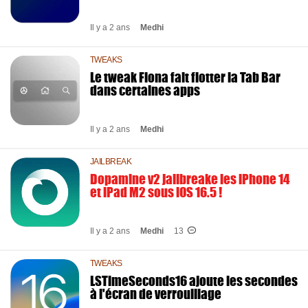
Il y a 2 ans
Medhi
TWEAKS
Le tweak Fiona fait flotter la Tab Bar
dans certaines apps
Il y a 2 ans
Medhi
JAILBREAK
Dopamine v2 jailbreake les iPhone 14
et iPad M2 sous iOS 16.5 !
Il y a 2 ans
Medhi
13
TWEAKS
LSTimeSeconds16 ajoute les secondes
à l'écran de verrouillage