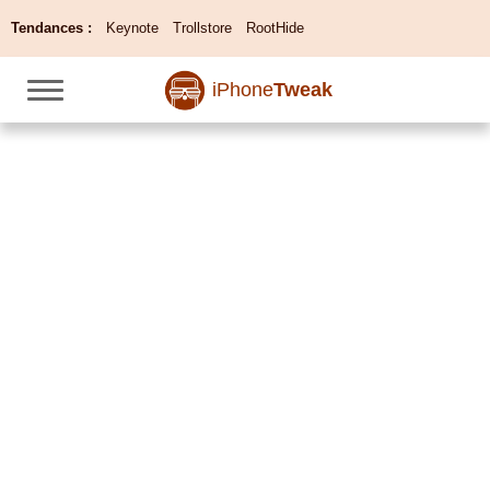
Tendances :
Keynote
Trollstore
RootHide
iPhone
Tweak