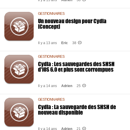
Il y a 13 ans
Adrien
38
GESTIONNAIRES
Un nouveau design pour Cydia
[Concept]
Il y a 13 ans
Eric
38
GESTIONNAIRES
Cydia : Les sauvegardes des SHSH
d'iOS 6.0 et plus sont corrompues
Il y a 14 ans
Adrien
25
GESTIONNAIRES
Cydia : La sauvegarde des SHSH de
nouveau disponible
Il y a 14 ans
Adrien
21