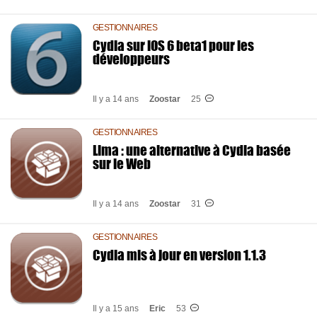
GESTIONNAIRES
Cydia sur iOS 6 beta1 pour les
développeurs
Il y a 14 ans
Zoostar
25
GESTIONNAIRES
Lima : une alternative à Cydia basée
sur le Web
Il y a 14 ans
Zoostar
31
GESTIONNAIRES
Cydia mis à jour en version 1.1.3
Il y a 15 ans
Eric
53