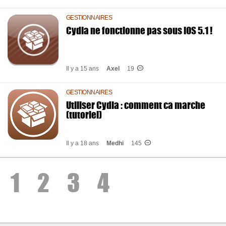
GESTIONNAIRES
Cydia ne fonctionne pas sous iOS 5.1 !
Il y a 15 ans
Axel
19
GESTIONNAIRES
Utiliser Cydia : comment ca marche
(tutoriel)
Il y a 18 ans
Medhi
145
1
2
3
4