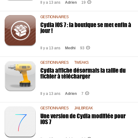
Il y a 13 ans
Adrien
19
GESTIONNAIRES
Cydia iOS 7 : la boutique se met enfin à
jour !
Il y a 13 ans
Medhi
93
GESTIONNAIRES
TWEAKS
Cydia affiche désormais la taille du
fichier à télécharger
Il y a 13 ans
Adrien
7
GESTIONNAIRES
JAILBREAK
Une version de Cydia modifiée pour
iOS 7