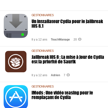
GESTIONNAIRES
Un installateur Cydia pour le jailbreak
iOS 8.1
Il y a 12 ans
TouchManage
20
GESTIONNAIRES
Jailbreak iOS 8 : La mise à jour de Cydia
est la priorité de Saurik
Il y a 12 ans
Adrien
7
GESTIONNAIRES
iMods : Une vidéo teasing pour le
remplaçant de Cydia