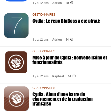
Il y a 12 ans
Adrien
10
GESTIONNAIRES
Cydia : Le repo BigBoss a été piraté
Il y a 12 ans
Adrien
44
GESTIONNAIRES
Mise à jour de Cydia : nouvelle icône et
fonctionnalités
Il y a 12 ans
Raphael
44
GESTIONNAIRES
Cydia : Ajout d'une barre de
chargement et de la traduction
française