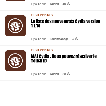
Il y a 12 ans
Adrien
48
GESTIONNAIRES
La liste des nouveautés Cydia version
1.1.14
Il y a 12 ans
TouchManage
4
GESTIONNAIRES
MAJ Cydia : Vous pouvez réactiver le
Touch ID
Il y a 12 ans
Adrien
30