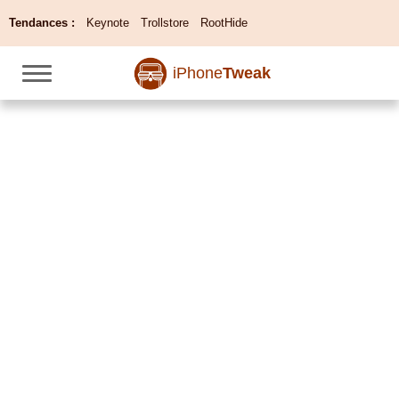
Tendances :
Keynote
Trollstore
RootHide
iPhone
Tweak