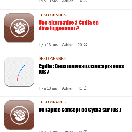
Il y a 13 ans
Adrien
14
GESTIONNAIRES
Une alternative à Cydia en
développement ?
Il y a 13 ans
Adrien
26
GESTIONNAIRES
Cydia : Deux nouveaux concepts sous
iOS 7
Il y a 13 ans
Adrien
41
GESTIONNAIRES
Un rapide concept de Cydia sur iOS 7