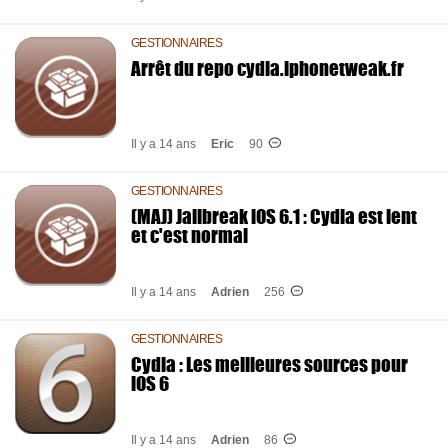
GESTIONNAIRES
Arrêt du repo cydia.iphonetweak.fr
Il y a 14 ans
Eric
90
GESTIONNAIRES
(MAJ) Jailbreak iOS 6.1 : Cydia est lent
et c'est normal
Il y a 14 ans
Adrien
256
GESTIONNAIRES
Cydia : Les meilleures sources pour
iOS 6
Il y a 14 ans
Adrien
86