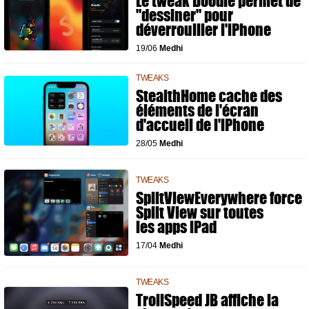
Le tweak Doodle permet de
"dessiner" pour
déverrouiller l'iPhone
19/06
Medhi
TWEAKS
StealthHome cache des
éléments de l'écran
d'accueil de l'iPhone
28/05
Medhi
TWEAKS
SplitViewEverywhere force
Split View sur toutes
les apps iPad
17/04
Medhi
TWEAKS
TrollSpeed JB affiche la