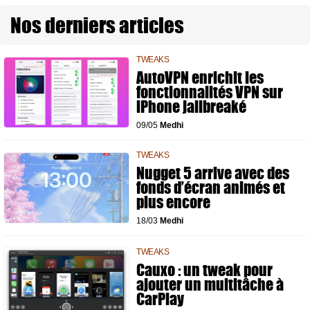
Nos derniers articles
TWEAKS
AutoVPN enrichit les
fonctionnalités VPN sur
iPhone jailbreaké
09/05
Medhi
TWEAKS
Nugget 5 arrive avec des
fonds d’écran animés et
plus encore
18/03
Medhi
TWEAKS
Cauxo : un tweak pour
ajouter un multitâche à
CarPlay