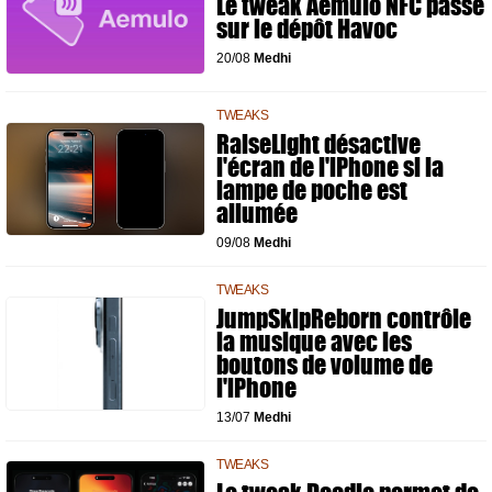
Le tweak Aemulo NFC passe
sur le dépôt Havoc
20/08
Medhi
TWEAKS
RaiseLight désactive
l'écran de l'iPhone si la
lampe de poche est
allumée
09/08
Medhi
TWEAKS
JumpSkipReborn contrôle
la musique avec les
boutons de volume de
l'iPhone
13/07
Medhi
TWEAKS