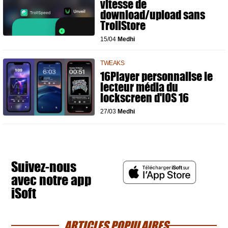
vitesse de
download/upload sans
TrollStore
15/04
Medhi
TWEAKS
16Player personnalise le
lecteur média du
lockscreen d'iOS 16
27/03
Medhi
Suivez-nous
avec notre app
iSoft
ARTICLES POPULAIRES