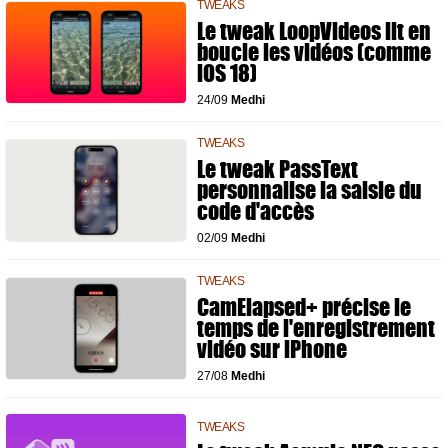
TWEAKS
Le tweak LoopVideos lit en
boucle les vidéos (comme
iOS 18)
24/09
Medhi
TWEAKS
Le tweak PassText
personnalise la saisie du
code d'accès
02/09
Medhi
TWEAKS
CamElapsed+ précise le
temps de l'enregistrement
vidéo sur iPhone
27/08
Medhi
TWEAKS