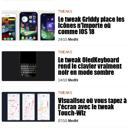
TWEAKS
Le tweak Griddy place les
icônes n'importe où
comme iOS 18
24/10
Medhi
TWEAKS
Le tweak OledKeyboard
rend le clavier vraiment
noir en mode sombre
14/10
Medhi
TWEAKS
Visualisez où vous tapez à
l'écran avec le tweak
Touch-Wiz
07/10
Medhi