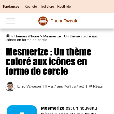
Tendances :
Keynote
Trollstore
RootHide
iPhone
Tweak
>
Thèmes iPhone
>
Mesmerize : Un thème coloré aux
icônes en forme de cercle
Mesmerize : Un thème
coloré aux icônes en
forme de cercle
Enzo Valvasori
Il y a 7 ans
💬
Réagir
(Màj il y a 7 ans)
Mesmerize
est un nouveau