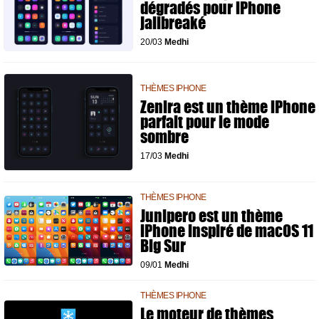
dégradés pour iPhone
jailbreaké
20/03
Medhi
THÈMES IPHONE
Zenira est un thème iPhone
parfait pour le mode
sombre
17/03
Medhi
THÈMES IPHONE
Junipero est un thème
iPhone inspiré de macOS 11
Big Sur
09/01
Medhi
THÈMES IPHONE
Le moteur de thèmes