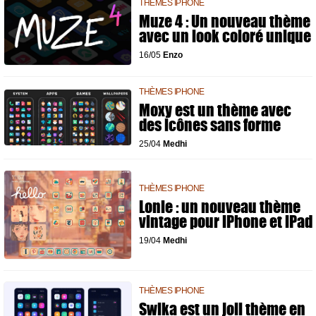
THÈMES IPHONE
Muze 4 : Un nouveau thème
avec un look coloré unique
16/05
Enzo
THÈMES IPHONE
Moxy est un thème avec
des icônes sans forme
25/04
Medhi
THÈMES IPHONE
Lonie : un nouveau thème
vintage pour iPhone et iPad
19/04
Medhi
THÈMES IPHONE
Swika est un joli thème en