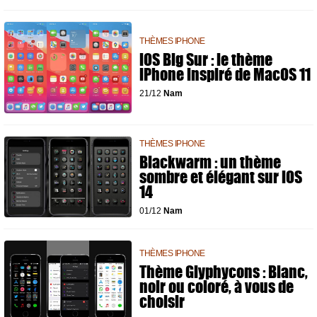
THÈMES IPHONE
iOS Big Sur : le thème
iPhone inspiré de MacOS 11
21/12
Nam
THÈMES IPHONE
Blackwarm : un thème
sombre et élégant sur iOS
14
01/12
Nam
THÈMES IPHONE
Thème Glyphycons : Blanc,
noir ou coloré, à vous de
choisir