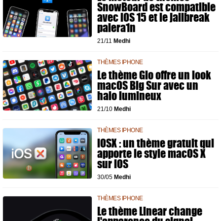
SnowBoard est compatible
avec iOS 15 et le jailbreak
palera1n
21/11
Medhi
THÈMES IPHONE
Le thème Glo offre un look
macOS Big Sur avec un
halo lumineux
21/10
Medhi
THÈMES IPHONE
iOSX : un thème gratuit qui
apporte le style macOS X
sur iOS
30/05
Medhi
THÈMES IPHONE
Le thème Linear change