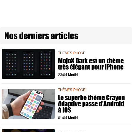
Nos derniers articles
THÈMES IPHONE
MojoX Dark est un thème
très élégant pour iPhone
23/04
Medhi
THÈMES IPHONE
Le superbe thème Crayon
Adaptive passe d'Android
à iOS
01/04
Medhi