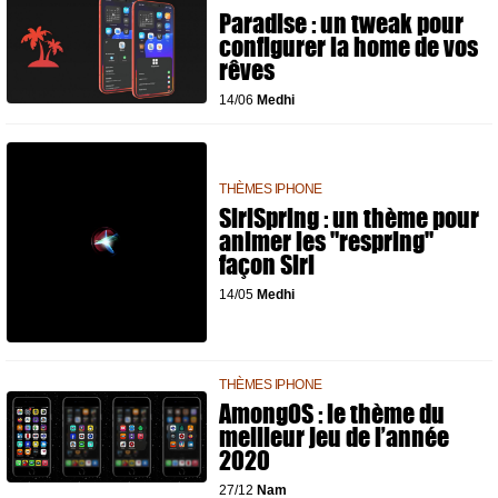
Paradise : un tweak pour
configurer la home de vos
rêves
14/06
Medhi
THÈMES IPHONE
SiriSpring : un thème pour
animer les "respring"
façon Siri
14/05
Medhi
THÈMES IPHONE
AmongOS : le thème du
meilleur jeu de l’année
2020
27/12
Nam