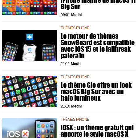
iPhone inspiré de macOS 11
Big Sur
09/01
Medhi
THÈMES IPHONE
Le moteur de thèmes
SnowBoard est compatible
avec iOS 15 et le jailbreak
palera1n
21/11
Medhi
THÈMES IPHONE
Le thème Glo offre un look
macOS Big Sur avec un
halo lumineux
21/10
Medhi
THÈMES IPHONE
iOSX : un thème gratuit qui
apporte le style macOS X