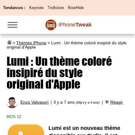
Tendances :
Keynote
Trollstore
RootHide
iPhone
Tweak
>
Thèmes iPhone
>
Lumi : Un thème coloré insipiré du style
original d'Apple
Lumi : Un thème coloré
insipiré du style
original d'Apple
Enzo Valvasori
Il y a 7 ans
💬
Réagir
(Màj il y a 4 ans)
IOS 12
Lumi est un nouveau thème