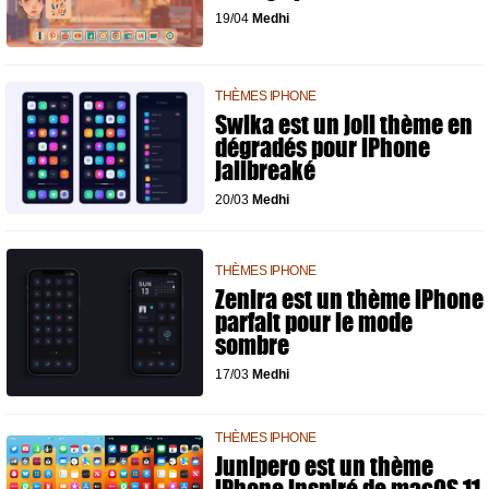
19/04
Medhi
THÈMES IPHONE
Swika est un joli thème en
dégradés pour iPhone
jailbreaké
20/03
Medhi
THÈMES IPHONE
Zenira est un thème iPhone
parfait pour le mode
sombre
17/03
Medhi
THÈMES IPHONE
Junipero est un thème