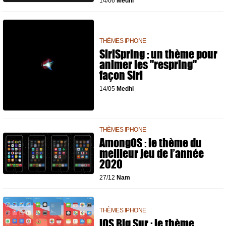
14/06
Medhi
THÈMES IPHONE
SiriSpring : un thème pour
animer les "respring"
façon Siri
14/05
Medhi
THÈMES IPHONE
AmongOS : le thème du
meilleur jeu de l’année
2020
27/12
Nam
THÈMES IPHONE
iOS Big Sur : le thème