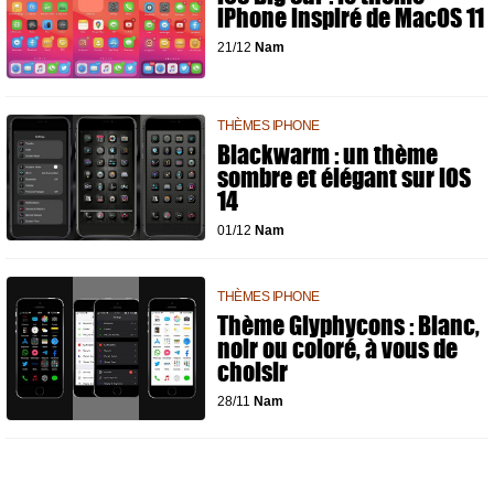
iPhone inspiré de MacOS 11
21/12
Nam
THÈMES IPHONE
Blackwarm : un thème
sombre et élégant sur iOS
14
01/12
Nam
THÈMES IPHONE
Thème Glyphycons : Blanc,
noir ou coloré, à vous de
choisir
28/11
Nam