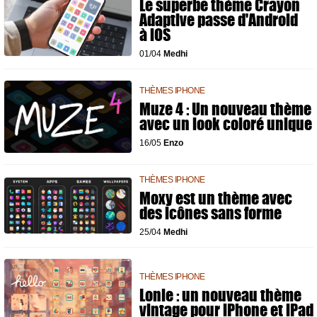
Le superbe thème Crayon
Adaptive passe d'Android
à iOS
01/04
Medhi
THÈMES IPHONE
Muze 4 : Un nouveau thème
avec un look coloré unique
16/05
Enzo
THÈMES IPHONE
Moxy est un thème avec
des icônes sans forme
25/04
Medhi
THÈMES IPHONE
Lonie : un nouveau thème
vintage pour iPhone et iPad