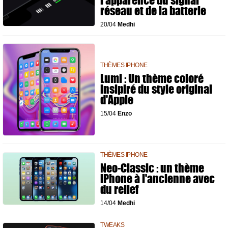
l'apparence du signal
réseau et de la batterie
20/04
Medhi
THÈMES IPHONE
Lumi : Un thème coloré
insipiré du style original
d'Apple
15/04
Enzo
THÈMES IPHONE
Neo-Classic : un thème
iPhone à l'ancienne avec
du relief
14/04
Medhi
TWEAKS