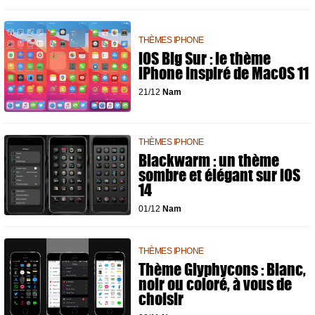
THÈMES IPHONE
iOS Big Sur : le thème
iPhone inspiré de MacOS 11
21/12
Nam
THÈMES IPHONE
Blackwarm : un thème
sombre et élégant sur iOS
14
01/12
Nam
THÈMES IPHONE
Thème Glyphycons : Blanc,
noir ou coloré, à vous de
choisir