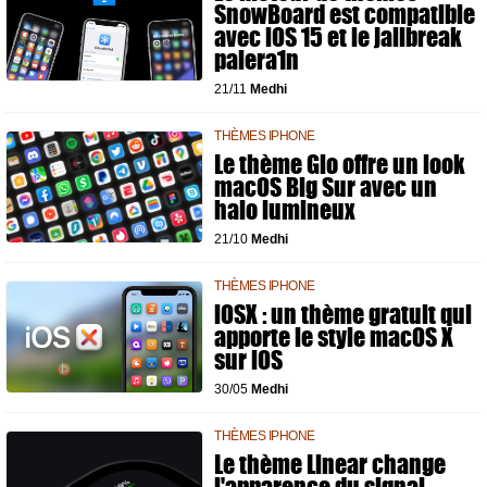
SnowBoard est compatible
avec iOS 15 et le jailbreak
palera1n
21/11
Medhi
THÈMES IPHONE
Le thème Glo offre un look
macOS Big Sur avec un
halo lumineux
21/10
Medhi
THÈMES IPHONE
iOSX : un thème gratuit qui
apporte le style macOS X
sur iOS
30/05
Medhi
THÈMES IPHONE
Le thème Linear change