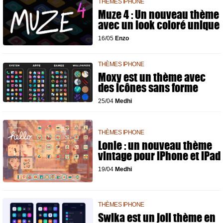
THÈMES IPHONE
Muze 4 : Un nouveau thème
avec un look coloré unique
16/05
Enzo
THÈMES IPHONE
Moxy est un thème avec
des icônes sans forme
25/04
Medhi
THÈMES IPHONE
Lonie : un nouveau thème
vintage pour iPhone et iPad
19/04
Medhi
THÈMES IPHONE
Swika est un joli thème en