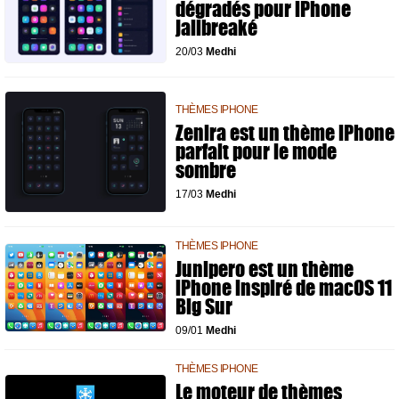
dégradés pour iPhone
jailbreaké
20/03
Medhi
THÈMES IPHONE
Zenira est un thème iPhone
parfait pour le mode
sombre
17/03
Medhi
THÈMES IPHONE
Junipero est un thème
iPhone inspiré de macOS 11
Big Sur
09/01
Medhi
THÈMES IPHONE
Le moteur de thèmes