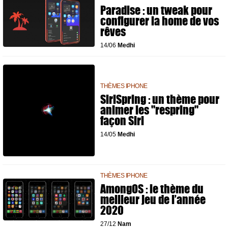
Paradise : un tweak pour
configurer la home de vos
rêves
14/06
Medhi
THÈMES IPHONE
SiriSpring : un thème pour
animer les "respring"
façon Siri
14/05
Medhi
THÈMES IPHONE
AmongOS : le thème du
meilleur jeu de l’année
2020
27/12
Nam