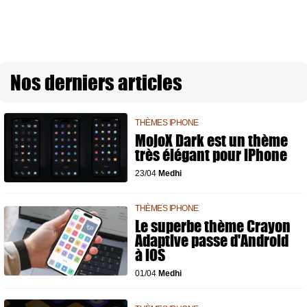
Nos derniers articles
THÈMES IPHONE
MojoX Dark est un thème
très élégant pour iPhone
23/04
Medhi
THÈMES IPHONE
Le superbe thème Crayon
Adaptive passe d'Android
à iOS
01/04
Medhi