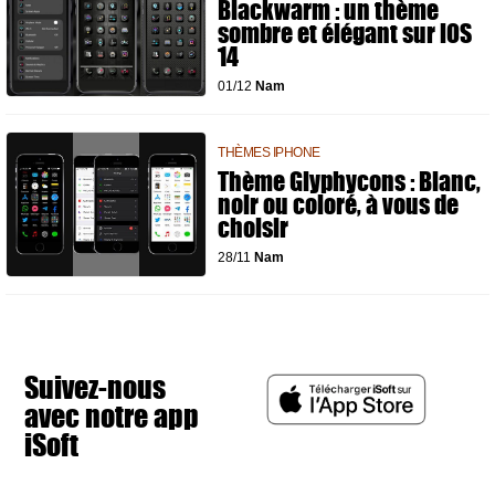
Blackwarm : un thème
sombre et élégant sur iOS
14
01/12
Nam
THÈMES IPHONE
Thème Glyphycons : Blanc,
noir ou coloré, à vous de
choisir
28/11
Nam
Suivez-nous
avec notre app
iSoft