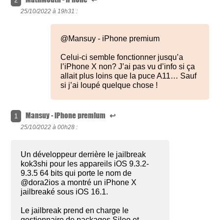
2
25/10/2022 à
19h31 :
@Mansuy - iPhone premium
Celui-ci semble fonctionner jusqu’a
l’iPhone X non? J’ai pas vu d’info si ça
allait plus loins que la puce A11… Sauf
si j’ai loupé quelque chose !
Mansuy - iPhone premium
↩
1
25/10/2022 à
00h28 :
Un développeur derrière le jailbreak
kok3shi pour les appareils iOS 9.3.2-
9.3.5 64 bits qui porte le nom de
@dora2ios a montré un iPhone X
jailbreaké sous iOS 16.1.
Le jailbreak prend en charge le
gestionnaire de packages Sileo et