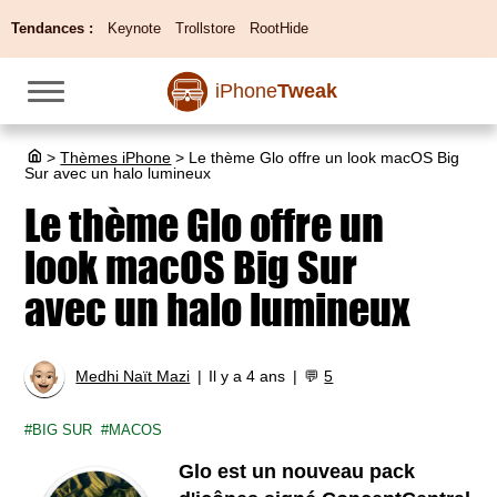
Tendances :
Keynote
Trollstore
RootHide
iPhone
Tweak
>
Thèmes iPhone
>
Le thème Glo offre un look macOS Big
Sur avec un halo lumineux
Le thème Glo offre un
look macOS Big Sur
avec un halo lumineux
Medhi Naït Mazi
Il y a 4 ans
💬
5
BIG SUR
MACOS
Glo est un nouveau pack