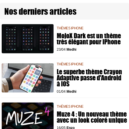
Nos derniers articles
THÈMES IPHONE
MojoX Dark est un thème
très élégant pour iPhone
23/04
Medhi
THÈMES IPHONE
Le superbe thème Crayon
Adaptive passe d'Android
à iOS
01/04
Medhi
THÈMES IPHONE
Muze 4 : Un nouveau thème
avec un look coloré unique
16/05
Enzo