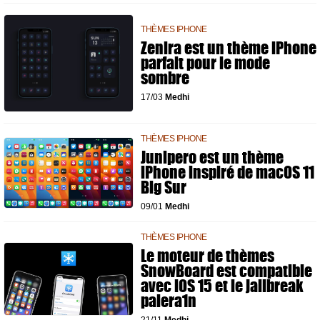
THÈMES IPHONE
Zenira est un thème iPhone
parfait pour le mode
sombre
17/03
Medhi
THÈMES IPHONE
Junipero est un thème
iPhone inspiré de macOS 11
Big Sur
09/01
Medhi
THÈMES IPHONE
Le moteur de thèmes
SnowBoard est compatible
avec iOS 15 et le jailbreak
palera1n