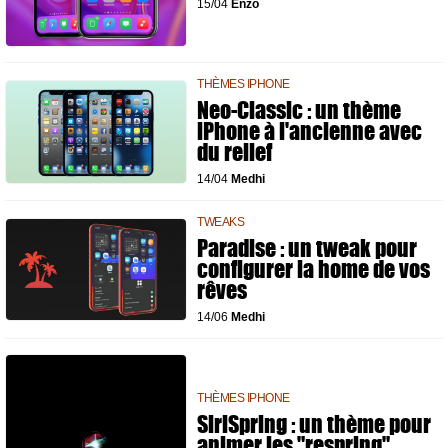
15/04
Enzo
THÈMES IPHONE
Neo-Classic : un thème
iPhone à l'ancienne avec
du relief
14/04
Medhi
TWEAKS
Paradise : un tweak pour
configurer la home de vos
rêves
14/06
Medhi
THÈMES IPHONE
SiriSpring : un thème pour
animer les "respring"