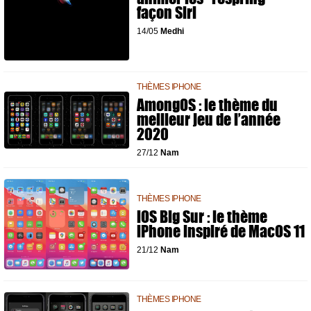
façon Siri
14/05
Medhi
THÈMES IPHONE
AmongOS : le thème du
meilleur jeu de l’année
2020
27/12
Nam
THÈMES IPHONE
iOS Big Sur : le thème
iPhone inspiré de MacOS 11
21/12
Nam
THÈMES IPHONE