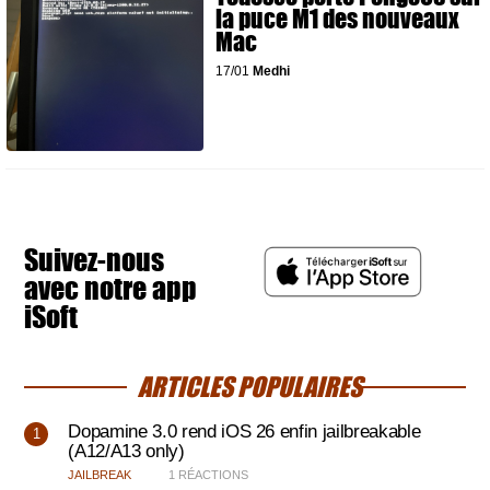
la puce M1 des nouveaux
Mac
17/01
Medhi
Suivez-nous
avec notre app
iSoft
ARTICLES POPULAIRES
Dopamine 3.0 rend iOS 26 enfin jailbreakable
(A12/A13 only)
JAILBREAK
1 RÉACTIONS