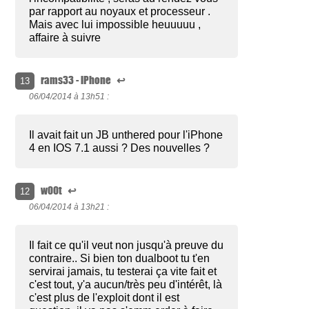
par rapport au noyaux et processeur .
Mais avec lui impossible heuuuuu ,
affaire à suivre
rams33 - iPhone
↩
13
06/04/2014 à
13h51 :
Il avait fait un JB unthered pour l'iPhone
4 en IOS 7.1 aussi ? Des nouvelles ?
w00t
↩
12
06/04/2014 à
13h21 :
Il fait ce qu'il veut non jusqu'à preuve du
contraire.. Si bien ton dualboot tu t'en
servirai jamais, tu testerai ça vite fait et
c'est tout, y'a aucun/très peu d'intérêt, là
c'est plus de l'exploit dont il est