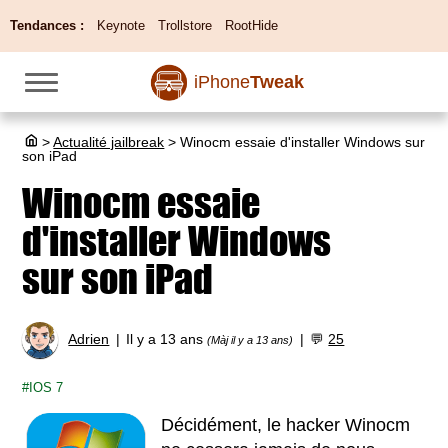
Tendances :
Keynote
Trollstore
RootHide
iPhone
Tweak
>
Actualité jailbreak
>
Winocm essaie d'installer Windows sur
son iPad
Winocm essaie
d'installer Windows
sur son iPad
Adrien
Il y a 13 ans
💬
25
(Màj il y a 13 ans)
IOS 7
Décidément, le hacker Winocm