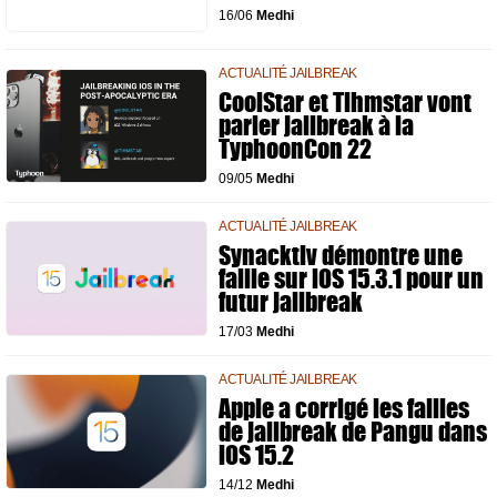
16/06
Medhi
ACTUALITÉ JAILBREAK
CoolStar et Tihmstar vont
parler jailbreak à la
TyphoonCon 22
09/05
Medhi
ACTUALITÉ JAILBREAK
Synacktiv démontre une
faille sur iOS 15.3.1 pour un
futur jailbreak
17/03
Medhi
ACTUALITÉ JAILBREAK
Apple a corrigé les failles
de jailbreak de Pangu dans
iOS 15.2
14/12
Medhi