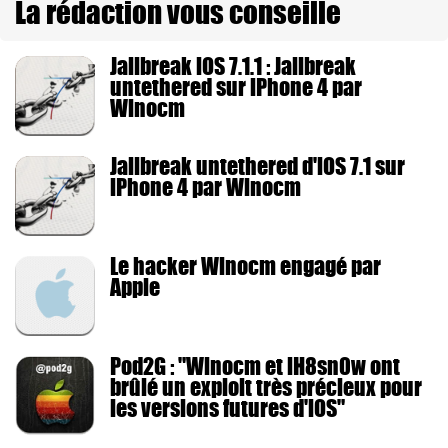
La rédaction vous conseille
Jailbreak iOS 7.1.1 : Jailbreak
untethered sur iPhone 4 par
Winocm
Jailbreak untethered d'iOS 7.1 sur
iPhone 4 par Winocm
Le hacker Winocm engagé par
Apple
Pod2G : "Winocm et iH8sn0w ont
brûlé un exploit très précieux pour
les versions futures d'iOS"