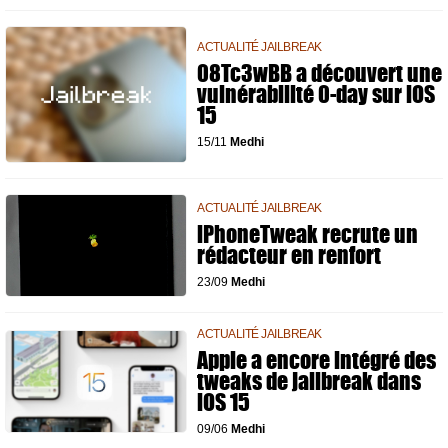
ACTUALITÉ JAILBREAK
08Tc3wBB a découvert une
vulnérabilité 0-day sur iOS
15
15/11
Medhi
ACTUALITÉ JAILBREAK
iPhoneTweak recrute un
rédacteur en renfort
23/09
Medhi
ACTUALITÉ JAILBREAK
Apple a encore intégré des
tweaks de jailbreak dans
iOS 15
09/06
Medhi