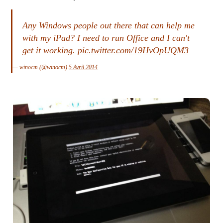
Any Windows people out there that can help me
with my iPad? I need to run Office and I can't
get it working.
pic.twitter.com/19HvOpUQM3
— winocm (@winocm)
5 Avril 2014