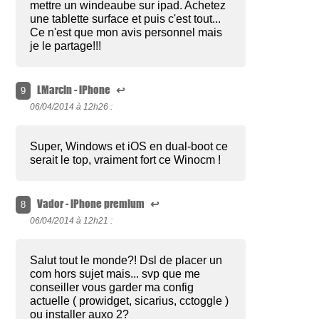
mettre un windeaube sur ipad. Achetez
une tablette surface et puis c'est tout...
Ce n'est que mon avis personnel mais
je le partage!!!
LMarcin - iPhone
↩
9
06/04/2014 à
12h26 :
Super, Windows et iOS en dual-boot ce
serait le top, vraiment fort ce Winocm !
Vador - iPhone premium
↩
8
06/04/2014 à
12h21 :
Salut tout le monde?! Dsl de placer un
com hors sujet mais... svp que me
conseiller vous garder ma config
actuelle ( prowidget, sicarius, cctoggle )
ou installer auxo 2?