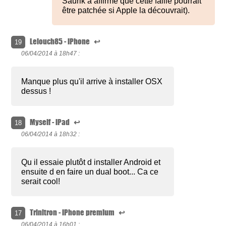
Saurik a affirmé que cette faille pourrait
être patchée si Apple la découvrait).
Lelouch85 - iPhone
↩
19
06/04/2014 à
18h47 :
Manque plus qu'il arrive à installer OSX
dessus !
Myself - iPad
↩
18
06/04/2014 à
18h32 :
Qu il essaie plutôt d installer Android et
ensuite d en faire un dual boot... Ca ce
serait cool!
Trinitron - iPhone premium
↩
17
06/04/2014 à
16h01 :