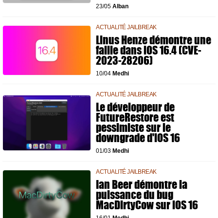
23/05
Alban
ACTUALITÉ JAILBREAK
Linus Henze démontre une
faille dans iOS 16.4 (CVE-
2023-28206)
10/04
Medhi
ACTUALITÉ JAILBREAK
Le développeur de
FutureRestore est
pessimiste sur le
downgrade d'iOS 16
01/03
Medhi
ACTUALITÉ JAILBREAK
Ian Beer démontre la
puissance du bug
MacDirtyCow sur iOS 16