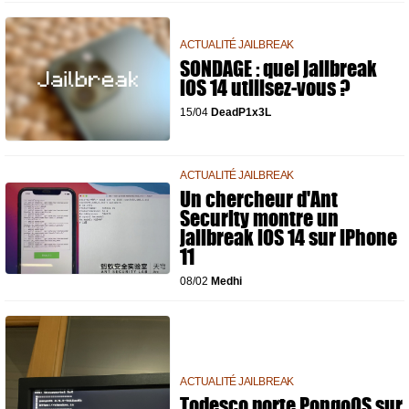
ACTUALITÉ JAILBREAK
SONDAGE : quel jailbreak
iOS 14 utilisez-vous ?
15/04
DeadP1x3L
ACTUALITÉ JAILBREAK
Un chercheur d'Ant
Security montre un
jailbreak iOS 14 sur iPhone
11
08/02
Medhi
ACTUALITÉ JAILBREAK
Todesco porte PongoOS sur