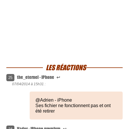
LES RÉACTIONS
the_eternel - iPhone
↩
25
07/04/2014 à
15h31 :
@Adrien - iPhone
Ses fichier ne fonctionnent pas et ont
été retirer
Vador - iPhone premium
↩