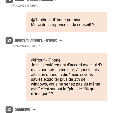
24
07/04/2014 à
06h49 :
@Trinitron - iPhone premium
Merci de ta réponse et du conseil! ?
drôle974 (440RPZ) - iPhone
↩
23
07/04/2014 à
03h56 :
@Plouf - iPhone
Je suis entièrement d'accord avec toi :D
mais pourrais-tu me dire, à quoi tu fais
allusion quand tu dis "mais si vous
saviez exploiter plus de 1% de
windows, vous ne seriez pas du même
avis" c'est surtout le "plus de 1% qui
m'intrigue" ?
Saahrawy
↩
22