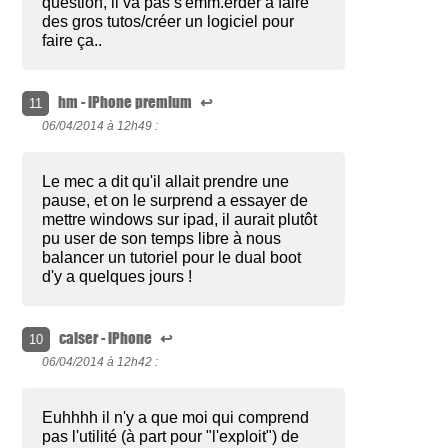
question, il va pas s'emm.erder à faire
des gros tutos/créer un logiciel pour
faire ça..
hm - iPhone premium
↩
11
06/04/2014 à
12h49 :
Le mec a dit qu'il allait prendre une
pause, et on le surprend a essayer de
mettre windows sur ipad, il aurait plutôt
pu user de son temps libre à nous
balancer un tutoriel pour le dual boot
d'y a quelques jours !
caiser - iPhone
↩
10
06/04/2014 à
12h42 :
Euhhhh il n'y a que moi qui comprend
pas l'utilité (à part pour "l'exploit") de