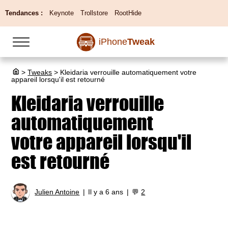
Tendances :
Keynote
Trollstore
RootHide
iPhone
Tweak
>
Tweaks
>
Kleidaria verrouille automatiquement votre
appareil lorsqu'il est retourné
Kleidaria verrouille
automatiquement
votre appareil lorsqu'il
est retourné
Julien Antoine
Il y a 6 ans
💬
2