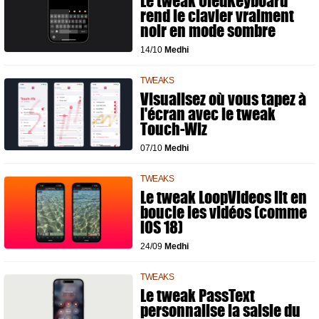
Le tweak OledKeyboard
rend le clavier vraiment
noir en mode sombre
14/10
Medhi
TWEAKS
Visualisez où vous tapez à
l'écran avec le tweak
Touch-Wiz
07/10
Medhi
TWEAKS
Le tweak LoopVideos lit en
boucle les vidéos (comme
iOS 18)
24/09
Medhi
TWEAKS
Le tweak PassText
personnalise la saisie du