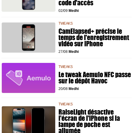
code d'accès
02/09
Medhi
TWEAKS
CamElapsed+ précise le
temps de l'enregistrement
vidéo sur iPhone
27/08
Medhi
TWEAKS
Le tweak Aemulo NFC passe
sur le dépôt Havoc
20/08
Medhi
TWEAKS
RaiseLight désactive
l'écran de l'iPhone si la
lampe de poche est
allumée