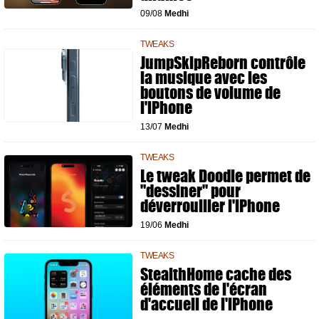
09/08
Medhi
TWEAKS
JumpSkipReborn contrôle
la musique avec les
boutons de volume de
l'iPhone
13/07
Medhi
TWEAKS
Le tweak Doodle permet de
"dessiner" pour
déverrouiller l'iPhone
19/06
Medhi
TWEAKS
StealthHome cache des
éléments de l'écran
d'accueil de l'iPhone