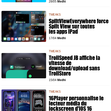
28/05
Medhi
TWEAKS
SplitViewEverywhere force
Split View sur toutes
les apps iPad
17/04
Medhi
TWEAKS
TrollSpeed JB affiche la
vitesse de
download/upload sans
TrollStore
15/04
Medhi
TWEAKS
16Player personnalise le
lecteur média du
lockscreen d'iOS 16