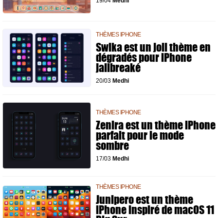
19/04
Medhi
THÈMES IPHONE
Swika est un joli thème en
dégradés pour iPhone
jailbreaké
20/03
Medhi
THÈMES IPHONE
Zenira est un thème iPhone
parfait pour le mode
sombre
17/03
Medhi
THÈMES IPHONE
Junipero est un thème
iPhone inspiré de macOS 11