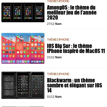
THÈMES IPHONE
AmongOS : le thème du
meilleur jeu de l’année
2020
27/12
Nam
THÈMES IPHONE
iOS Big Sur : le thème
iPhone inspiré de MacOS 11
21/12
Nam
THÈMES IPHONE
Blackwarm : un thème
sombre et élégant sur iOS
14
01/12
Nam