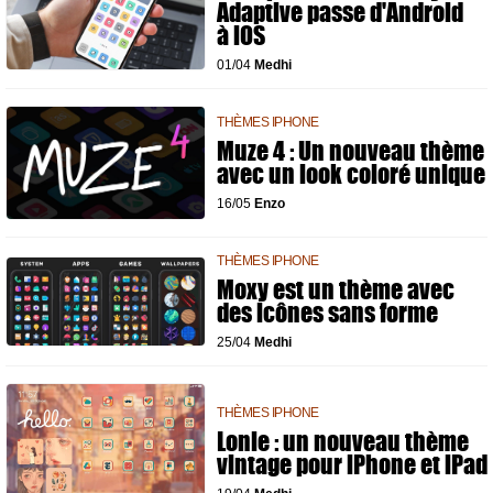
Adaptive passe d'Android
à iOS
01/04
Medhi
THÈMES IPHONE
Muze 4 : Un nouveau thème
avec un look coloré unique
16/05
Enzo
THÈMES IPHONE
Moxy est un thème avec
des icônes sans forme
25/04
Medhi
THÈMES IPHONE
Lonie : un nouveau thème
vintage pour iPhone et iPad