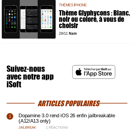
THÈMES IPHONE
Thème Glyphycons : Blanc,
noir ou coloré, à vous de
choisir
28/11
Nam
Suivez-nous
avec notre app
iSoft
ARTICLES POPULAIRES
Dopamine 3.0 rend iOS 26 enfin jailbreakable
(A12/A13 only)
JAILBREAK
1 RÉACTIONS