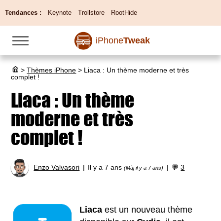
Tendances :
Keynote
Trollstore
RootHide
iPhone
Tweak
>
Thèmes iPhone
>
Liaca : Un thème moderne et très
complet !
Liaca : Un thème
moderne et très
complet !
Enzo Valvasori
Il y a 7 ans
💬
3
(Màj il y a 7 ans)
Liaca
est un nouveau thème