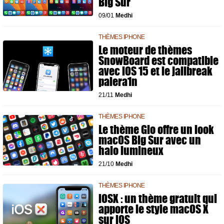
Big Sur
09/01
Medhi
THÈMES IPHONE
Le moteur de thèmes
SnowBoard est compatible
avec iOS 15 et le jailbreak
palera1n
21/11
Medhi
THÈMES IPHONE
Le thème Glo offre un look
macOS Big Sur avec un
halo lumineux
21/10
Medhi
THÈMES IPHONE
iOSX : un thème gratuit qui
apporte le style macOS X
sur iOS