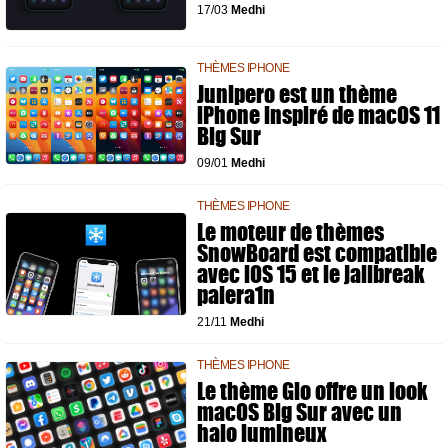
17/03
Medhi
THÈMES IPHONE
Junipero est un thème
iPhone inspiré de macOS 11
Big Sur
09/01
Medhi
THÈMES IPHONE
Le moteur de thèmes
SnowBoard est compatible
avec iOS 15 et le jailbreak
palera1n
21/11
Medhi
THÈMES IPHONE
Le thème Glo offre un look
macOS Big Sur avec un
halo lumineux