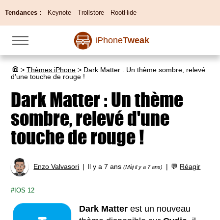
Tendances :
Keynote
Trollstore
RootHide
iPhone
Tweak
>
Thèmes iPhone
>
Dark Matter : Un thème sombre, relevé
d'une touche de rouge !
Dark Matter : Un thème
sombre, relevé d'une
touche de rouge !
Enzo Valvasori
Il y a 7 ans
💬
Réagir
(Màj il y a 7 ans)
IOS 12
Dark Matter
est un nouveau