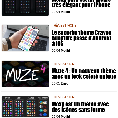
très élégant pour iPhone
23/04
Medhi
THÈMES IPHONE
Le superbe thème Crayon
Adaptive passe d'Android
à iOS
01/04
Medhi
THÈMES IPHONE
Muze 4 : Un nouveau thème
avec un look coloré unique
16/05
Enzo
THÈMES IPHONE
Moxy est un thème avec
des icônes sans forme
25/04
Medhi