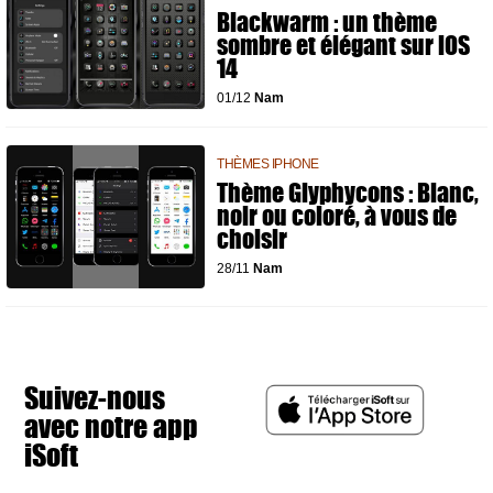
Blackwarm : un thème
sombre et élégant sur iOS
14
01/12
Nam
THÈMES IPHONE
Thème Glyphycons : Blanc,
noir ou coloré, à vous de
choisir
28/11
Nam
Suivez-nous
avec notre app
iSoft