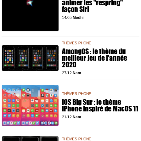
animer les "respring"
façon Siri
14/05
Medhi
THÈMES IPHONE
AmongOS : le thème du
meilleur jeu de l’année
2020
27/12
Nam
THÈMES IPHONE
iOS Big Sur : le thème
iPhone inspiré de MacOS 11
21/12
Nam
THÈMES IPHONE