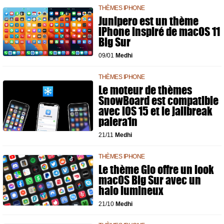
THÈMES IPHONE
Junipero est un thème
iPhone inspiré de macOS 11
Big Sur
09/01
Medhi
THÈMES IPHONE
Le moteur de thèmes
SnowBoard est compatible
avec iOS 15 et le jailbreak
palera1n
21/11
Medhi
THÈMES IPHONE
Le thème Glo offre un look
macOS Big Sur avec un
halo lumineux
21/10
Medhi