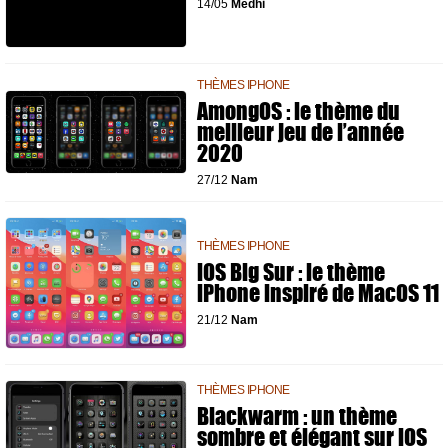
14/05
Medhi
THÈMES IPHONE
AmongOS : le thème du
meilleur jeu de l’année
2020
27/12
Nam
THÈMES IPHONE
iOS Big Sur : le thème
iPhone inspiré de MacOS 11
21/12
Nam
THÈMES IPHONE
Blackwarm : un thème
sombre et élégant sur iOS