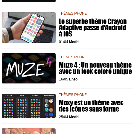
THÈMES IPHONE
Le superbe thème Crayon
Adaptive passe d'Android
à iOS
01/04
Medhi
THÈMES IPHONE
Muze 4 : Un nouveau thème
avec un look coloré unique
16/05
Enzo
THÈMES IPHONE
Moxy est un thème avec
des icônes sans forme
25/04
Medhi