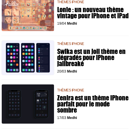
THÈMES IPHONE
Lonie : un nouveau thème
vintage pour iPhone et iPad
19/04
Medhi
THÈMES IPHONE
Swika est un joli thème en
dégradés pour iPhone
jailbreaké
20/03
Medhi
THÈMES IPHONE
Zenira est un thème iPhone
parfait pour le mode
sombre
17/03
Medhi