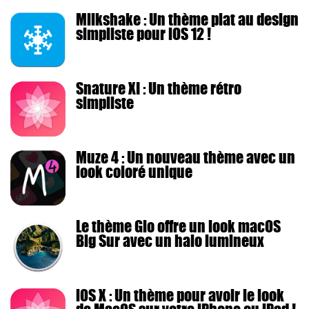
Milkshake : Un thème plat au design
simpliste pour iOS 12 !
Snature XI : Un thème rétro
simpliste
Muze 4 : Un nouveau thème avec un
look coloré unique
Le thème Glo offre un look macOS
Big Sur avec un halo lumineux
iOS X : Un thème pour avoir le look