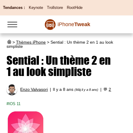
Tendances :
Keynote
Trollstore
RootHide
iPhone
Tweak
>
Thèmes iPhone
>
Sential : Un thème 2 en 1 au look
simpliste
Sential : Un thème 2 en
1 au look simpliste
Enzo Valvasori
Il y a 8 ans
💬
2
(Màj il y a 8 ans)
IOS 11