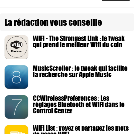
La rédaction vous conseille
WiFi - The Strongest Link : le tweak
qui prend le meilleur Wifi du coin
MusicScroller : le tweak qui facilite
la recherche sur Apple Music
CCWirelessPreferences : Les
réglages Bluetooth et WiFi dans le
Control Center
WiFi List : voyez et partagez les mots