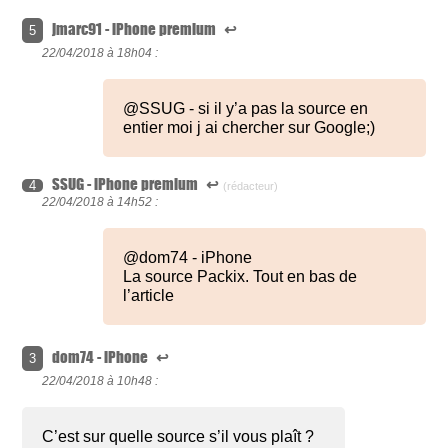
jmarc91 - iPhone premium
↩
5
22/04/2018 à
18h04 :
@SSUG - si il y’a pas la source en
entier moi j ai chercher sur Google;)
SSUG - iPhone premium
↩
4
(rédacteur)
22/04/2018 à
14h52 :
@dom74 - iPhone
La source Packix. Tout en bas de
l’article
dom74 - iPhone
↩
3
22/04/2018 à
10h48 :
C’est sur quelle source s’il vous plaît ?