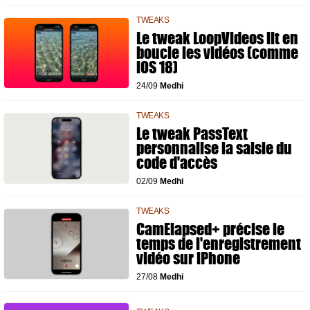
TWEAKS
Le tweak LoopVideos lit en
boucle les vidéos (comme
iOS 18)
24/09
Medhi
TWEAKS
Le tweak PassText
personnalise la saisie du
code d'accès
02/09
Medhi
TWEAKS
CamElapsed+ précise le
temps de l'enregistrement
vidéo sur iPhone
27/08
Medhi