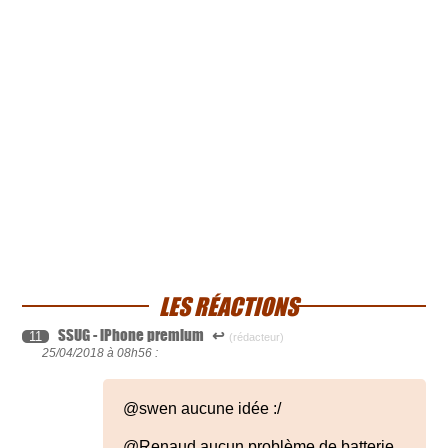
LES RÉACTIONS
SSUG - iPhone premium
↩
11
(rédacteur)
25/04/2018 à
08h56 :
@swen aucune idée :/
@Renaud aucun problème de batterie,