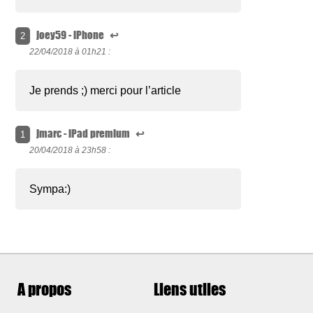
joey59 - iPhone
↩
2
22/04/2018 à
01h21 :
Je prends ;) merci pour l’article
jmarc - iPad premium
↩
1
20/04/2018 à
23h58 :
Sympa:)
A propos
Liens utiles