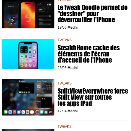
Le tweak Doodle permet de
"dessiner" pour
déverrouiller l'iPhone
19/06
Medhi
TWEAKS
StealthHome cache des
éléments de l'écran
d'accueil de l'iPhone
28/05
Medhi
TWEAKS
SplitViewEverywhere force
Split View sur toutes
les apps iPad
17/04
Medhi
TWEAKS