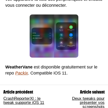
vous connecter ou déconnecter.
WeatherVane
est disponible gratuitement sur le
repo
Packix
. Compatible iOS 11.
Article précédent
Article suivant
CrashReporterXI : le
Deux tweaks pour
tweak supporte iOS 11
présenter vos
screenshots