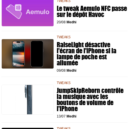
TWEAKS
Le tweak Aemulo NFC passe
sur le dépôt Havoc
20/08
Medhi
TWEAKS
RaiseLight désactive
l'écran de l'iPhone si la
lampe de poche est
allumée
09/08
Medhi
TWEAKS
JumpSkipReborn contrôle
la musique avec les
boutons de volume de
l'iPhone
13/07
Medhi
TWEAKS