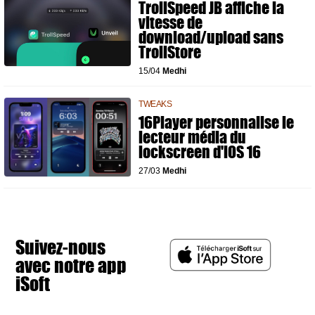
TrollSpeed JB affiche la
vitesse de
download/upload sans
TrollStore
15/04
Medhi
TWEAKS
16Player personnalise le
lecteur média du
lockscreen d'iOS 16
27/03
Medhi
Suivez-nous
avec notre app
iSoft