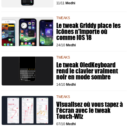
11/11
Medhi
TWEAKS
Le tweak Griddy place les
icônes n'importe où
comme iOS 18
24/10
Medhi
TWEAKS
Le tweak OledKeyboard
rend le clavier vraiment
noir en mode sombre
14/10
Medhi
TWEAKS
Visualisez où vous tapez à
l'écran avec le tweak
Touch-Wiz
07/10
Medhi