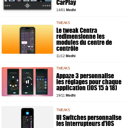
CarPlay
14/01
Medhi
TWEAKS
Le tweak Centra
redimensionne les
modules du centre de
contrôle
11/12
Medhi
TWEAKS
Appaze 3 personnalise
les réglages pour chaque
application (iOS 15 à 18)
19/11
Medhi
TWEAKS
UI Switches personnalise
les interrupteurs d'iOS