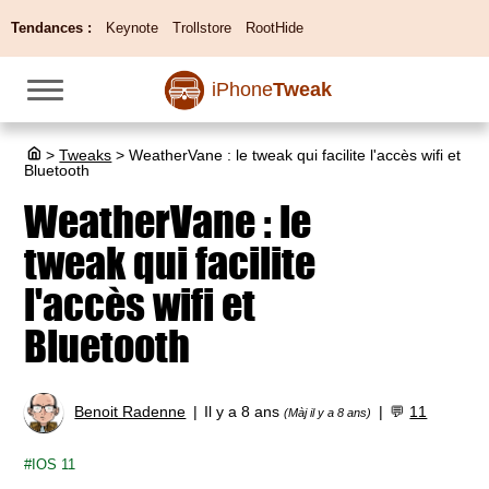
Tendances :
Keynote
Trollstore
RootHide
iPhone
Tweak
>
Tweaks
>
WeatherVane : le tweak qui facilite l'accès wifi et
Bluetooth
WeatherVane : le
tweak qui facilite
l'accès wifi et
Bluetooth
Benoit Radenne
Il y a 8 ans
💬
11
(Màj il y a 8 ans)
IOS 11