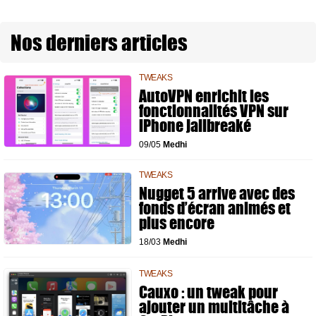
Nos derniers articles
TWEAKS
AutoVPN enrichit les
fonctionnalités VPN sur
iPhone jailbreaké
09/05
Medhi
TWEAKS
Nugget 5 arrive avec des
fonds d’écran animés et
plus encore
18/03
Medhi
TWEAKS
Cauxo : un tweak pour
ajouter un multitâche à