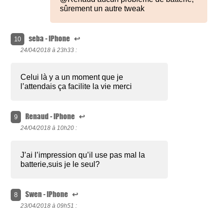
sûrement un autre tweak
seba - iPhone
↩
10
24/04/2018 à
23h33 :
Celui là y a un moment que je
l’attendais ça facilite la vie merci
Renaud - iPhone
↩
9
24/04/2018 à
10h20 :
J’ai l’impression qu’il use pas mal la
batterie,suis je le seul?
Swen - iPhone
↩
8
23/04/2018 à
09h51 :