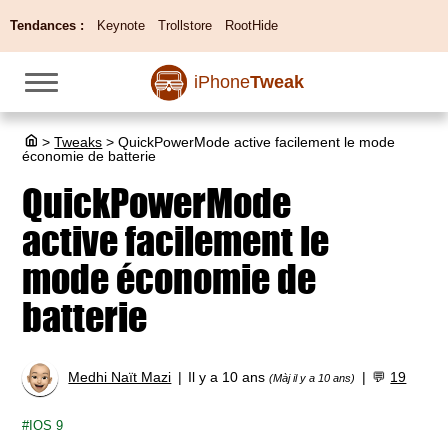
Tendances :
Keynote
Trollstore
RootHide
iPhone
Tweak
>
Tweaks
>
QuickPowerMode active facilement le mode
économie de batterie
QuickPowerMode
active facilement le
mode économie de
batterie
Medhi Naït Mazi
Il y a 10 ans
💬
19
(Màj il y a 10 ans)
IOS 9