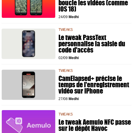
boucle les vidéos (comme
iOS 18)
24/09
Medhi
TWEAKS
Le tweak PassText
personnalise la saisie du
code d'accès
02/09
Medhi
TWEAKS
CamElapsed+ précise le
temps de l'enregistrement
vidéo sur iPhone
27/08
Medhi
TWEAKS
Le tweak Aemulo NFC passe
sur le dépôt Havoc