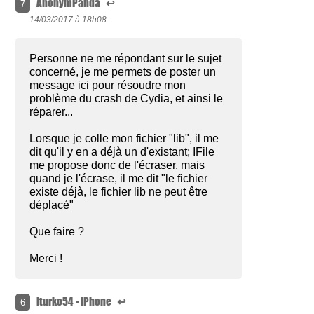
AnonymPanda
↩
7
14/03/2017 à
18h08 :
Personne ne me répondant sur le sujet
concerné, je me permets de poster un
message ici pour résoudre mon
problème du crash de Cydia, et ainsi le
réparer...
Lorsque je colle mon fichier "lib", il me
dit qu'il y en a déjà un d'existant; IFile
me propose donc de l'écraser, mais
quand je l'écrase, il me dit "le fichier
existe déjà, le fichier lib ne peut être
déplacé"
Que faire ?
Merci !
lturko54 - iPhone
↩
6