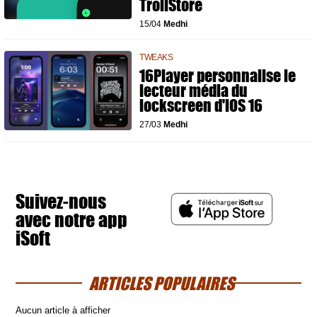
TrollStore
15/04
Medhi
TWEAKS
16Player personnalise le
lecteur média du
lockscreen d'iOS 16
27/03
Medhi
Suivez-nous
avec notre app
iSoft
ARTICLES POPULAIRES
Aucun article à afficher