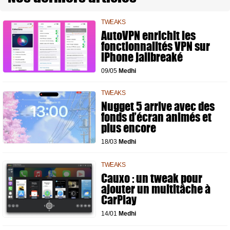
TWEAKS
AutoVPN enrichit les
fonctionnalités VPN sur
iPhone jailbreaké
09/05
Medhi
TWEAKS
Nugget 5 arrive avec des
fonds d’écran animés et
plus encore
18/03
Medhi
TWEAKS
Cauxo : un tweak pour
ajouter un multitâche à
CarPlay
14/01
Medhi