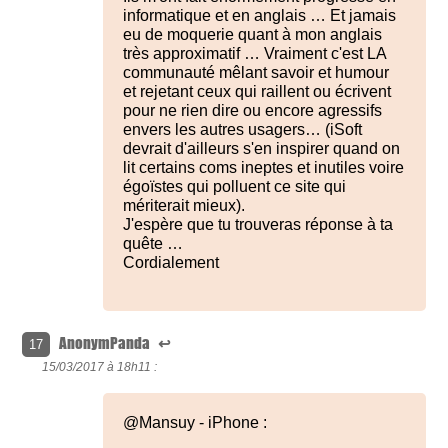
informatique et en anglais … Et jamais
eu de moquerie quant à mon anglais
très approximatif … Vraiment c'est LA
communauté mêlant savoir et humour
et rejetant ceux qui raillent ou écrivent
pour ne rien dire ou encore agressifs
envers les autres usagers… (iSoft
devrait d'ailleurs s'en inspirer quand on
lit certains coms ineptes et inutiles voire
égoïstes qui polluent ce site qui
mériterait mieux).
J'espère que tu trouveras réponse à ta
quête …
Cordialement
AnonymPanda
↩
17
15/03/2017 à
18h11 :
@Mansuy - iPhone :