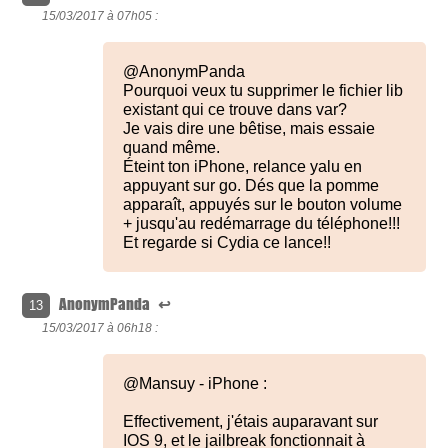
15/03/2017 à
07h05 :
@AnonymPanda
Pourquoi veux tu supprimer le fichier lib
existant qui ce trouve dans var?
Je vais dire une bêtise, mais essaie
quand même.
Éteint ton iPhone, relance yalu en
appuyant sur go. Dés que la pomme
apparaît, appuyés sur le bouton volume
+ jusqu'au redémarrage du téléphone!!!
Et regarde si Cydia ce lance!!
AnonymPanda
↩
13
15/03/2017 à
06h18 :
@Mansuy - iPhone :
Effectivement, j'étais auparavant sur
IOS 9, et le jailbreak fonctionnait à