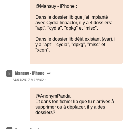
@Mansuy - iPhone :
Dans le dossier lib que j'ai implanté
avec Cydia Impactor, il y a 4 dossiers:
"apt", "cydia", "dpkg" et "misc".
Dans le dossier lib déjà existant (/var), il
y a "apt", "cydia", "dpkg", "misc" et
"xcon".
Mansuy - iPhone
↩
8
14/03/2017 à
18h42 :
@AnonymPanda
Et dans ton fichier lib que tu n'arrives à
supprimer ou à déplacer, il y a des
dossiers?