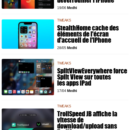
déverrouiller l'iPhone
19/06
Medhi
TWEAKS
StealthHome cache des
éléments de l'écran
d'accueil de l'iPhone
28/05
Medhi
TWEAKS
SplitViewEverywhere force
Split View sur toutes
les apps iPad
17/04
Medhi
TWEAKS
TrollSpeed JB affiche la
vitesse de
download/upload sans