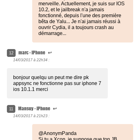
merveille. Actuellement, je suis sur IOS
10.2, et le jailbreak n'a jamais
fonctionné, depuis l'une des première
bêta de Yalu... Je n'ai jamais réussi à
ouvrir Cydia, il a toujours crash au
démarrage...
marc - iPhone
↩
12
14/03/2017 à
22h34 :
bonjour quelqu un peut me dire pk
appsync ne fonctionne pas sur iphone 7
ios 10.1.1 merci
Mansuy - iPhone
↩
11
14/03/2017 à
21h23 :
@AnonymPanda
Si tu a Xcon, je suppose que ton JB