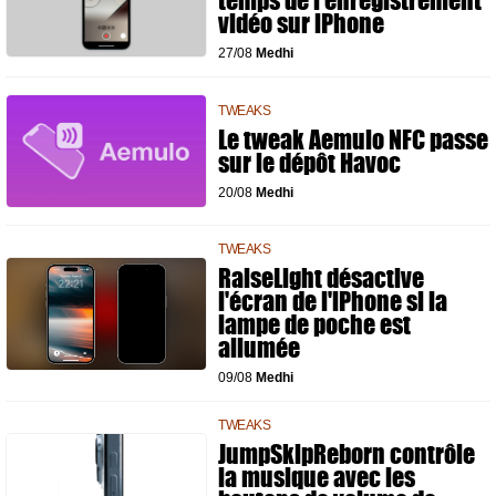
temps de l'enregistrement
vidéo sur iPhone
27/08
Medhi
TWEAKS
Le tweak Aemulo NFC passe
sur le dépôt Havoc
20/08
Medhi
TWEAKS
RaiseLight désactive
l'écran de l'iPhone si la
lampe de poche est
allumée
09/08
Medhi
TWEAKS
JumpSkipReborn contrôle
la musique avec les