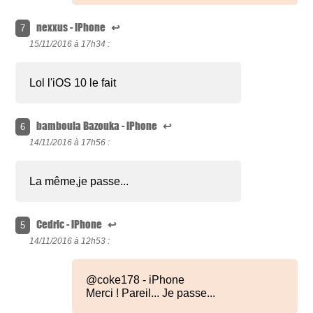
nexxus - iPhone
↩
7
15/11/2016 à
17h34 :
Lol l'iOS 10 le fait
bamboula Bazouka - iPhone
↩
6
14/11/2016 à
17h56 :
La même,je passe...
Cedric - iPhone
↩
5
14/11/2016 à
12h53 :
@coke178 - iPhone
Merci ! Pareil... Je passe...