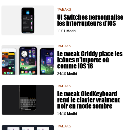
TWEAKS
UI Switches personnalise
les interrupteurs d'iOS
11/11
Medhi
TWEAKS
Le tweak Griddy place les
icônes n'importe où
comme iOS 18
24/10
Medhi
TWEAKS
Le tweak OledKeyboard
rend le clavier vraiment
noir en mode sombre
14/10
Medhi
TWEAKS