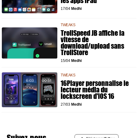
les apps iPad
17/04
Medhi
TWEAKS
TrollSpeed JB affiche la
vitesse de
download/upload sans
TrollStore
15/04
Medhi
TWEAKS
16Player personnalise le
lecteur média du
lockscreen d'iOS 16
27/03
Medhi
Suivez-nous