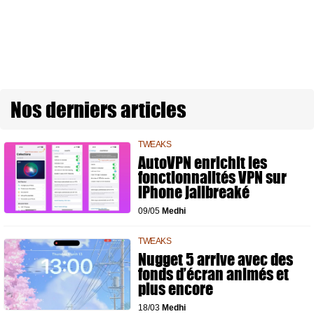
Nos derniers articles
TWEAKS
AutoVPN enrichit les
fonctionnalités VPN sur
iPhone jailbreaké
09/05
Medhi
TWEAKS
Nugget 5 arrive avec des
fonds d’écran animés et
plus encore
18/03
Medhi