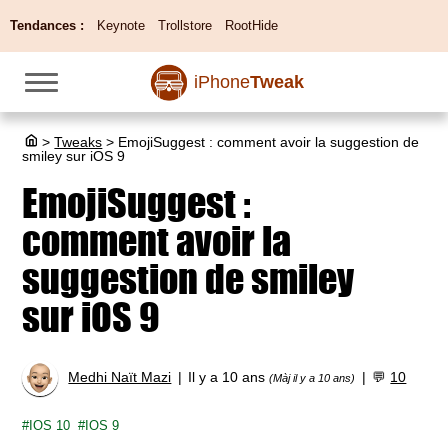
Tendances :
Keynote
Trollstore
RootHide
iPhone
Tweak
>
Tweaks
>
EmojiSuggest : comment avoir la suggestion de
smiley sur iOS 9
EmojiSuggest :
comment avoir la
suggestion de smiley
sur iOS 9
Medhi Naït Mazi
Il y a 10 ans
💬
10
(Màj il y a 10 ans)
IOS 10
IOS 9