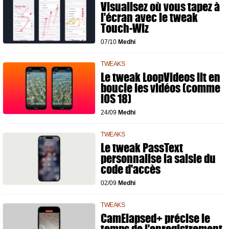
Visualisez où vous tapez à
l'écran avec le tweak
Touch-Wiz
07/10
Medhi
TWEAKS
Le tweak LoopVideos lit en
boucle les vidéos (comme
iOS 18)
24/09
Medhi
TWEAKS
Le tweak PassText
personnalise la saisie du
code d'accès
02/09
Medhi
TWEAKS
CamElapsed+ précise le