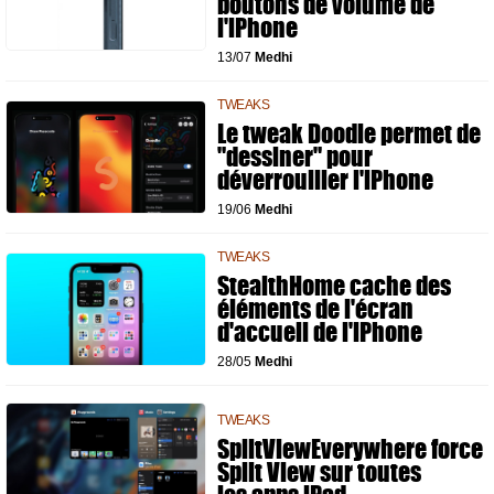
boutons de volume de
l'iPhone
13/07
Medhi
TWEAKS
Le tweak Doodle permet de
"dessiner" pour
déverrouiller l'iPhone
19/06
Medhi
TWEAKS
StealthHome cache des
éléments de l'écran
d'accueil de l'iPhone
28/05
Medhi
TWEAKS
SplitViewEverywhere force
Split View sur toutes