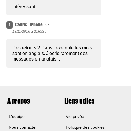
Intéressant
Cedric - iPhone
↩
1
13/11/2016 à
21h53 :
Des retours ? Dans l exemple les mots
sont en anglais. J'écris rarement des
messages en anglais...
A propos
Liens utiles
L'équipe
Vie privée
Nous contacter
Politique des cookies