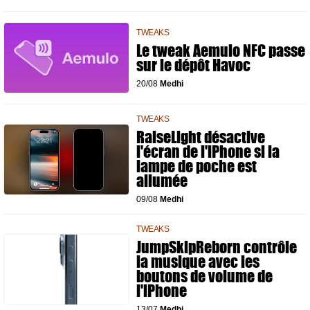
TWEAKS
Le tweak Aemulo NFC passe
sur le dépôt Havoc
20/08
Medhi
TWEAKS
RaiseLight désactive
l'écran de l'iPhone si la
lampe de poche est
allumée
09/08
Medhi
TWEAKS
JumpSkipReborn contrôle
la musique avec les
boutons de volume de
l'iPhone
13/07
Medhi