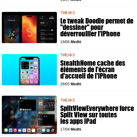
TWEAKS
Le tweak Doodle permet de
"dessiner" pour
déverrouiller l'iPhone
19/06
Medhi
TWEAKS
StealthHome cache des
éléments de l'écran
d'accueil de l'iPhone
28/05
Medhi
TWEAKS
SplitViewEverywhere force
Split View sur toutes
les apps iPad
17/04
Medhi