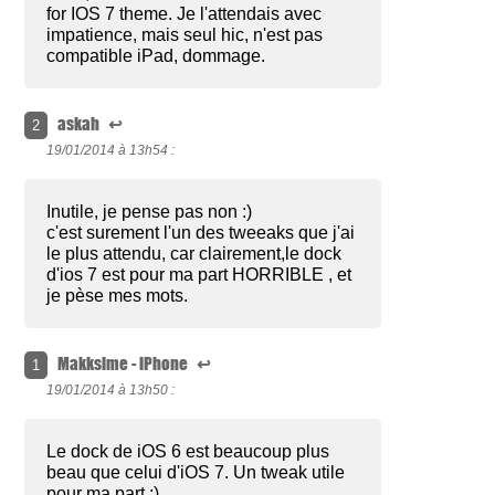
for IOS 7 theme. Je l'attendais avec
impatience, mais seul hic, n'est pas
compatible iPad, dommage.
askah
↩
2
19/01/2014 à
13h54 :
Inutile, je pense pas non :)
c'est surement l'un des tweeaks que j'ai
le plus attendu, car clairement,le dock
d'ios 7 est pour ma part HORRIBLE , et
je pèse mes mots.
Makksime - iPhone
↩
1
19/01/2014 à
13h50 :
Le dock de iOS 6 est beaucoup plus
beau que celui d'iOS 7. Un tweak utile
pour ma part ;)