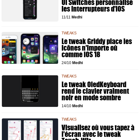
UI Switches personnalise
les interrupteurs d'iOS
11/11
Medhi
TWEAKS
Le tweak Griddy place les
icônes n'importe où
comme iOS 18
24/10
Medhi
TWEAKS
Le tweak OledKeyboard
rend le clavier vraiment
noir en mode sombre
14/10
Medhi
TWEAKS
Visualisez où vous tapez à
l'écran avec le tweak