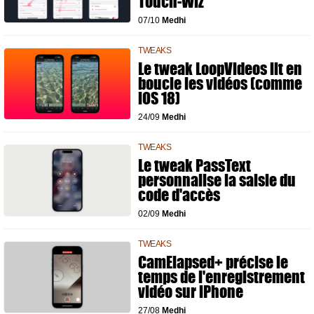
Touch-Wiz
07/10
Medhi
TWEAKS
Le tweak LoopVideos lit en
boucle les vidéos (comme
iOS 18)
24/09
Medhi
TWEAKS
Le tweak PassText
personnalise la saisie du
code d'accès
02/09
Medhi
TWEAKS
CamElapsed+ précise le
temps de l'enregistrement
vidéo sur iPhone
27/08
Medhi