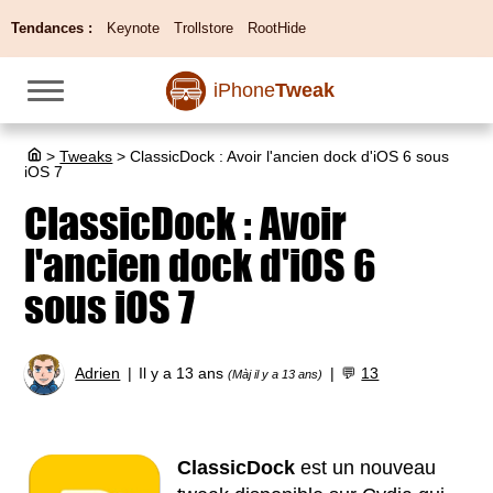
Tendances :
Keynote
Trollstore
RootHide
iPhone
Tweak
>
Tweaks
>
ClassicDock : Avoir l'ancien dock d'iOS 6 sous
iOS 7
ClassicDock : Avoir
l'ancien dock d'iOS 6
sous iOS 7
Adrien
Il y a 13 ans
💬
13
(Màj il y a 13 ans)
ClassicDock
est un nouveau