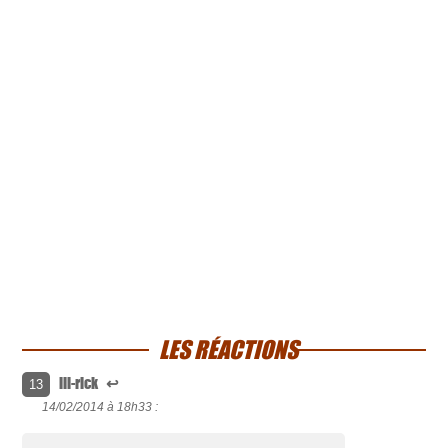
LES RÉACTIONS
lil-rick
↩
13
14/02/2014 à
18h33 :