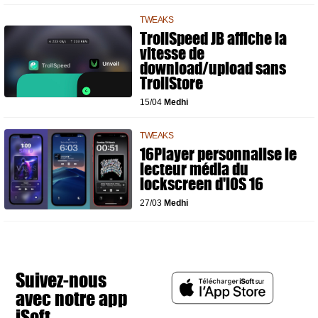
TWEAKS
TrollSpeed JB affiche la
vitesse de
download/upload sans
TrollStore
15/04
Medhi
TWEAKS
16Player personnalise le
lecteur média du
lockscreen d'iOS 16
27/03
Medhi
Suivez-nous
avec notre app
iSoft