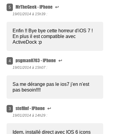
MrTheGeek - iPhone
↩
5
19/01/2014 à
15h39 :
Enfin !! Bye bye cette horreur d'iOS 7 !
En plus il est compatible avec
ActiveDock :p
psgman8703 - iPhone
↩
4
19/01/2014 à
15h07 :
Sa me dérange pas le ios7 j'en n'est
pas besoin!!!!
steflinf - iPhone
↩
3
19/01/2014 à
14h29 :
Idem, installé direct avec IOS 6 icons