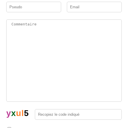
y
x
u
l
5