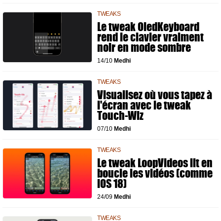
TWEAKS
Le tweak OledKeyboard
rend le clavier vraiment
noir en mode sombre
14/10
Medhi
TWEAKS
Visualisez où vous tapez à
l'écran avec le tweak
Touch-Wiz
07/10
Medhi
TWEAKS
Le tweak LoopVideos lit en
boucle les vidéos (comme
iOS 18)
24/09
Medhi
TWEAKS