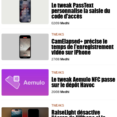
Le tweak PassText
personnalise la saisie du
code d'accès
02/09
Medhi
TWEAKS
CamElapsed+ précise le
temps de l'enregistrement
vidéo sur iPhone
27/08
Medhi
TWEAKS
Le tweak Aemulo NFC passe
sur le dépôt Havoc
20/08
Medhi
TWEAKS
RaiseLight désactive