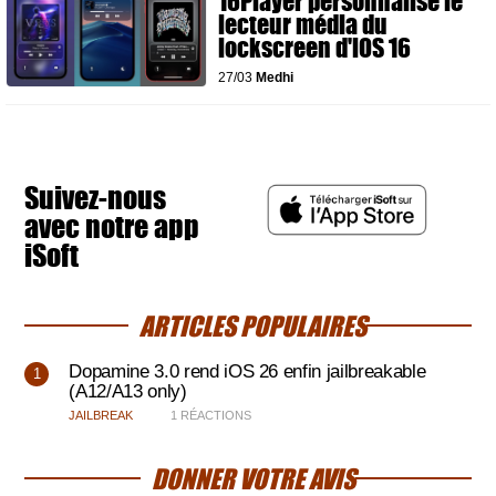
16Player personnalise le
lecteur média du
lockscreen d'iOS 16
27/03
Medhi
Suivez-nous
avec notre app
iSoft
ARTICLES POPULAIRES
Dopamine 3.0 rend iOS 26 enfin jailbreakable
(A12/A13 only)
JAILBREAK
1 RÉACTIONS
DONNER VOTRE AVIS