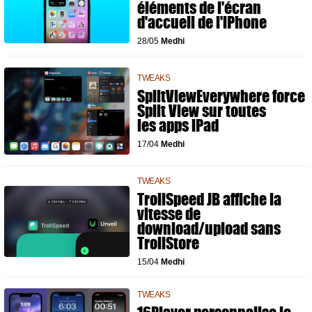
éléments de l'écran
d'accueil de l'iPhone
28/05
Medhi
TWEAKS
SplitViewEverywhere force
Split View sur toutes
les apps iPad
17/04
Medhi
TWEAKS
TrollSpeed JB affiche la
vitesse de
download/upload sans
TrollStore
15/04
Medhi
TWEAKS