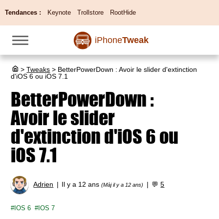
Tendances :
Keynote
Trollstore
RootHide
iPhone
Tweak
>
Tweaks
>
BetterPowerDown : Avoir le slider d'extinction
d'iOS 6 ou iOS 7.1
BetterPowerDown :
Avoir le slider
d'extinction d'iOS 6 ou
iOS 7.1
Adrien
Il y a 12 ans
💬
5
(Màj il y a 12 ans)
IOS 6
IOS 7