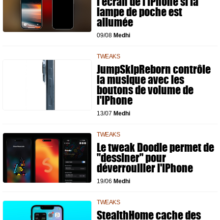
l'écran de l'iPhone si la
lampe de poche est
allumée
09/08
Medhi
TWEAKS
JumpSkipReborn contrôle
la musique avec les
boutons de volume de
l'iPhone
13/07
Medhi
TWEAKS
Le tweak Doodle permet de
"dessiner" pour
déverrouiller l'iPhone
19/06
Medhi
TWEAKS
StealthHome cache des