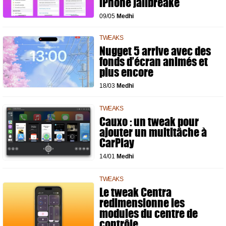
iPhone jailbreaké
09/05
Medhi
TWEAKS
Nugget 5 arrive avec des
fonds d’écran animés et
plus encore
18/03
Medhi
TWEAKS
Cauxo : un tweak pour
ajouter un multitâche à
CarPlay
14/01
Medhi
TWEAKS
Le tweak Centra
redimensionne les
modules du centre de
contrôle