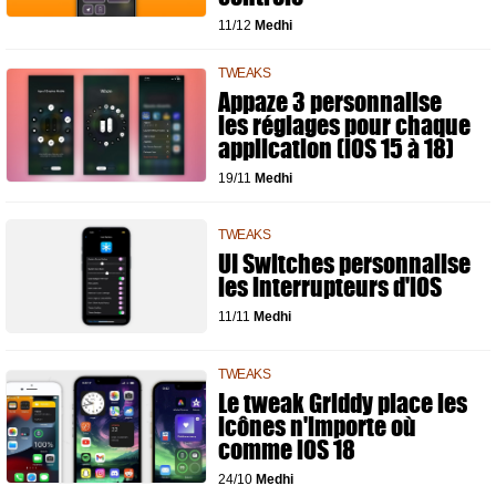
11/12
Medhi
TWEAKS
Appaze 3 personnalise
les réglages pour chaque
application (iOS 15 à 18)
19/11
Medhi
TWEAKS
UI Switches personnalise
les interrupteurs d'iOS
11/11
Medhi
TWEAKS
Le tweak Griddy place les
icônes n'importe où
comme iOS 18
24/10
Medhi