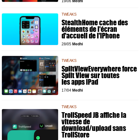
19/06
Medhi
TWEAKS
StealthHome cache des
éléments de l'écran
d'accueil de l'iPhone
28/05
Medhi
TWEAKS
SplitViewEverywhere force
Split View sur toutes
les apps iPad
17/04
Medhi
TWEAKS
TrollSpeed JB affiche la
vitesse de
download/upload sans
TrollStore