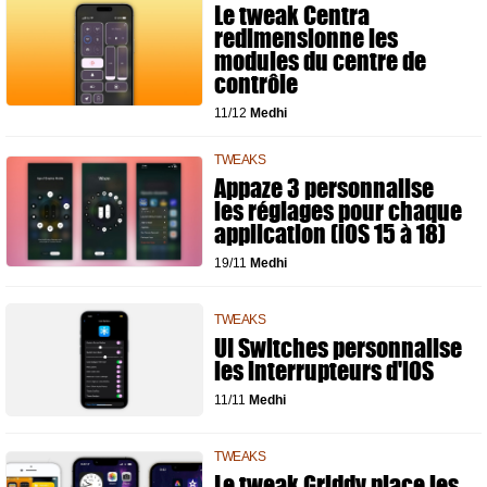
Le tweak Centra
redimensionne les
modules du centre de
contrôle
11/12
Medhi
TWEAKS
Appaze 3 personnalise
les réglages pour chaque
application (iOS 15 à 18)
19/11
Medhi
TWEAKS
UI Switches personnalise
les interrupteurs d'iOS
11/11
Medhi
TWEAKS
Le tweak Griddy place les