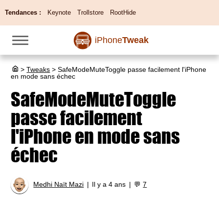
Tendances :
Keynote
Trollstore
RootHide
iPhone
Tweak
>
Tweaks
>
SafeModeMuteToggle passe facilement l'iPhone
en mode sans échec
SafeModeMuteToggle
passe facilement
l'iPhone en mode sans
échec
Medhi Naït Mazi
Il y a 4 ans
💬
7