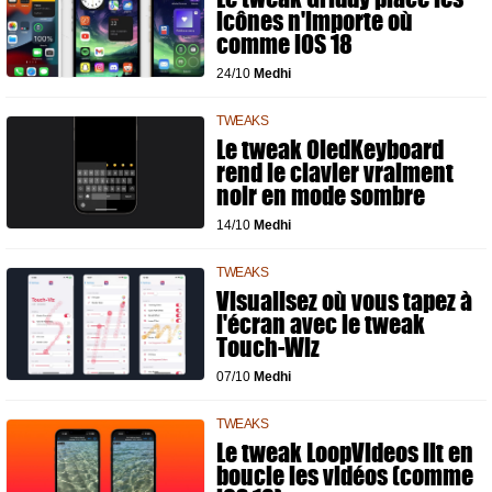
icônes n'importe où
comme iOS 18
24/10
Medhi
TWEAKS
Le tweak OledKeyboard
rend le clavier vraiment
noir en mode sombre
14/10
Medhi
TWEAKS
Visualisez où vous tapez à
l'écran avec le tweak
Touch-Wiz
07/10
Medhi
TWEAKS
Le tweak LoopVideos lit en
boucle les vidéos (comme