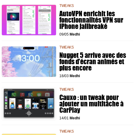
TWEAKS
AutoVPN enrichit les
fonctionnalités VPN sur
iPhone jailbreaké
09/05
Medhi
TWEAKS
Nugget 5 arrive avec des
fonds d’écran animés et
plus encore
18/03
Medhi
TWEAKS
Cauxo : un tweak pour
ajouter un multitâche à
CarPlay
14/01
Medhi
TWEAKS