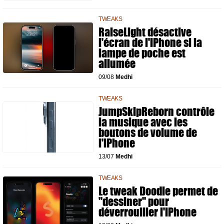
TWEAKS
RaiseLight désactive
l'écran de l'iPhone si la
lampe de poche est
allumée
09/08
Medhi
TWEAKS
JumpSkipReborn contrôle
la musique avec les
boutons de volume de
l'iPhone
13/07
Medhi
TWEAKS
Le tweak Doodle permet de
"dessiner" pour
déverrouiller l'iPhone