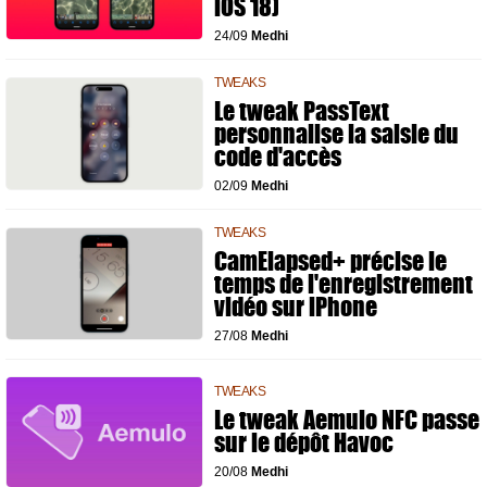
iOS 18)
24/09
Medhi
TWEAKS
Le tweak PassText
personnalise la saisie du
code d'accès
02/09
Medhi
TWEAKS
CamElapsed+ précise le
temps de l'enregistrement
vidéo sur iPhone
27/08
Medhi
TWEAKS
Le tweak Aemulo NFC passe
sur le dépôt Havoc
20/08
Medhi