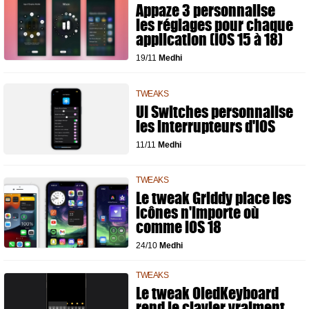
Appaze 3 personnalise
les réglages pour chaque
application (iOS 15 à 18)
19/11
Medhi
TWEAKS
UI Switches personnalise
les interrupteurs d'iOS
11/11
Medhi
TWEAKS
Le tweak Griddy place les
icônes n'importe où
comme iOS 18
24/10
Medhi
TWEAKS
Le tweak OledKeyboard
rend le clavier vraiment