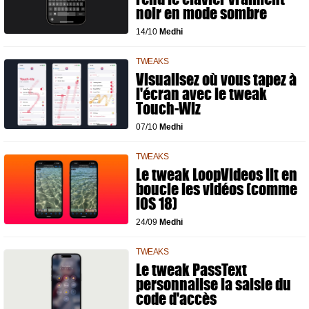
noir en mode sombre
14/10
Medhi
TWEAKS
Visualisez où vous tapez à
l'écran avec le tweak
Touch-Wiz
07/10
Medhi
TWEAKS
Le tweak LoopVideos lit en
boucle les vidéos (comme
iOS 18)
24/09
Medhi
TWEAKS
Le tweak PassText
personnalise la saisie du
code d'accès