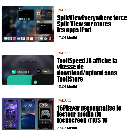
TWEAKS
SplitViewEverywhere force
Split View sur toutes
les apps iPad
17/04
Medhi
TWEAKS
TrollSpeed JB affiche la
vitesse de
download/upload sans
TrollStore
15/04
Medhi
TWEAKS
16Player personnalise le
lecteur média du
lockscreen d'iOS 16
27/03
Medhi