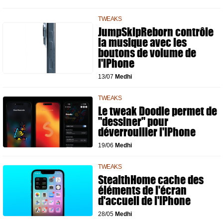
TWEAKS
JumpSkipReborn contrôle
la musique avec les
boutons de volume de
l'iPhone
13/07
Medhi
TWEAKS
Le tweak Doodle permet de
"dessiner" pour
déverrouiller l'iPhone
19/06
Medhi
TWEAKS
StealthHome cache des
éléments de l'écran
d'accueil de l'iPhone
28/05
Medhi