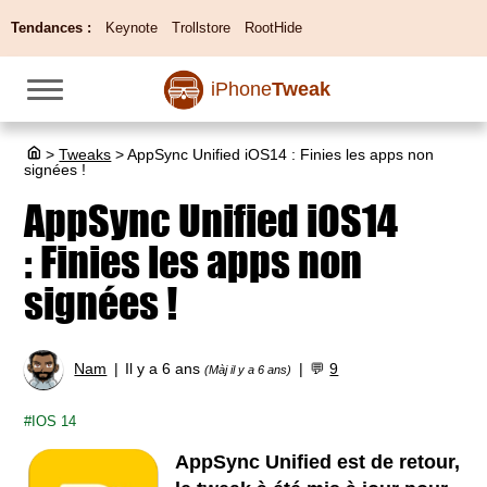
Tendances :
Keynote
Trollstore
RootHide
iPhone
Tweak
>
Tweaks
>
AppSync Unified iOS14 : Finies les apps non
signées !
AppSync Unified iOS14
: Finies les apps non
signées !
Nam
Il y a 6 ans
💬
9
(Màj il y a 6 ans)
IOS 14
AppSync Unified est de retour,