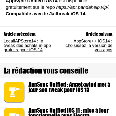
AppSync Unified iOS14
est disponible
gratuitement sur le repo
https://apt.pandahelp.vip/
.
Compatible avec le Jailbreak iOS 14.
Article précédent
Article suivant
LocallAPStore14 : le
AppStore++ iOS14 :
tweak des achats in-app
choisissez la version de
gratuits pour iOS 14
vos apps
La rédaction vous conseille
AppSync Unified : Angelxwind met à
jour son tweak pour iOS 13
AppSync Unified iOS 11 : mise à jour
fonctionnelle avec Electra