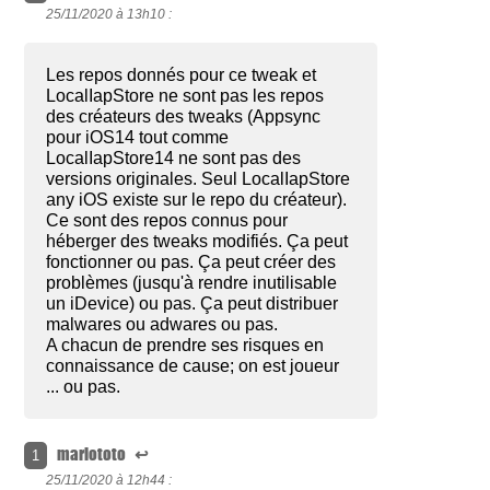
25/11/2020 à
13h10 :
Les repos donnés pour ce tweak et
LocalIapStore ne sont pas les repos
des créateurs des tweaks (Appsync
pour iOS14 tout comme
LocalIapStore14 ne sont pas des
versions originales. Seul LocalIapStore
any iOS existe sur le repo du créateur).
Ce sont des repos connus pour
héberger des tweaks modifiés. Ça peut
fonctionner ou pas. Ça peut créer des
problèmes (jusqu'à rendre inutilisable
un iDevice) ou pas. Ça peut distribuer
malwares ou adwares ou pas.
A chacun de prendre ses risques en
connaissance de cause; on est joueur
... ou pas.
mariototo
↩
1
25/11/2020 à
12h44 :