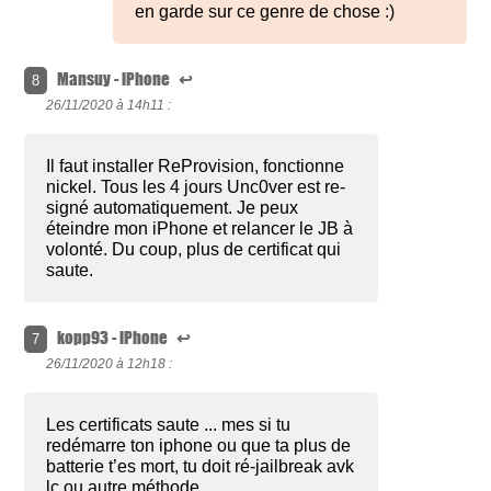
en garde sur ce genre de chose :)
Mansuy - iPhone
↩
8
26/11/2020 à
14h11 :
Il faut installer ReProvision, fonctionne
nickel. Tous les 4 jours Unc0ver est re-
signé automatiquement. Je peux
éteindre mon iPhone et relancer le JB à
volonté. Du coup, plus de certificat qui
saute.
kopp93 - iPhone
↩
7
26/11/2020 à
12h18 :
Les certificats saute ... mes si tu
redémarre ton iphone ou que ta plus de
batterie t’es mort, tu doit ré-jailbreak avk
lc ou autre méthode