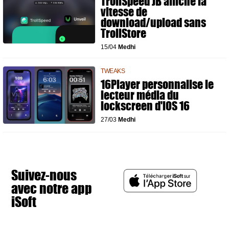
TrollSpeed JB affiche la
vitesse de
download/upload sans
TrollStore
15/04
Medhi
TWEAKS
16Player personnalise le
lecteur média du
lockscreen d'iOS 16
27/03
Medhi
Suivez-nous
avec notre app
iSoft