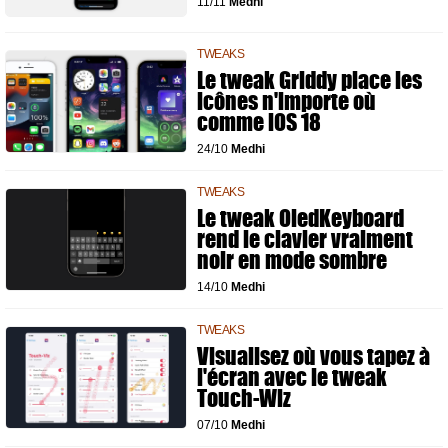
11/11
Medhi
TWEAKS
Le tweak Griddy place les
icônes n'importe où
comme iOS 18
24/10
Medhi
TWEAKS
Le tweak OledKeyboard
rend le clavier vraiment
noir en mode sombre
14/10
Medhi
TWEAKS
Visualisez où vous tapez à
l'écran avec le tweak
Touch-Wiz
07/10
Medhi