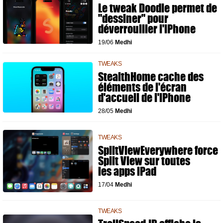
Le tweak Doodle permet de
"dessiner" pour
déverrouiller l'iPhone
19/06
Medhi
TWEAKS
StealthHome cache des
éléments de l'écran
d'accueil de l'iPhone
28/05
Medhi
TWEAKS
SplitViewEverywhere force
Split View sur toutes
les apps iPad
17/04
Medhi
TWEAKS