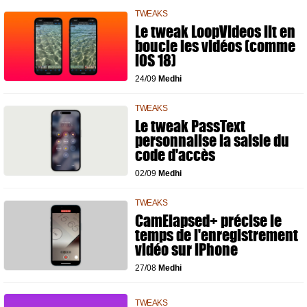
TWEAKS
Le tweak LoopVideos lit en
boucle les vidéos (comme
iOS 18)
24/09
Medhi
TWEAKS
Le tweak PassText
personnalise la saisie du
code d'accès
02/09
Medhi
TWEAKS
CamElapsed+ précise le
temps de l'enregistrement
vidéo sur iPhone
27/08
Medhi
TWEAKS