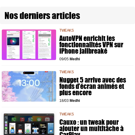
Nos derniers articles
TWEAKS
AutoVPN enrichit les
fonctionnalités VPN sur
iPhone jailbreaké
09/05
Medhi
TWEAKS
Nugget 5 arrive avec des
fonds d’écran animés et
plus encore
18/03
Medhi
TWEAKS
Cauxo : un tweak pour
ajouter un multitâche à
CarPlay