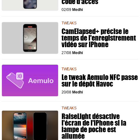
code d'accès
02/09
Medhi
TWEAKS
CamElapsed+ précise le
temps de l'enregistrement
vidéo sur iPhone
27/08
Medhi
TWEAKS
Le tweak Aemulo NFC passe
sur le dépôt Havoc
20/08
Medhi
TWEAKS
RaiseLight désactive
l'écran de l'iPhone si la
lampe de poche est
allumée