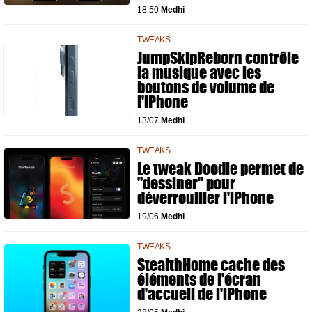
18:50
Medhi
TWEAKS
JumpSkipReborn contrôle
la musique avec les
boutons de volume de
l'iPhone
13/07
Medhi
TWEAKS
Le tweak Doodle permet de
"dessiner" pour
déverrouiller l'iPhone
19/06
Medhi
TWEAKS
StealthHome cache des
éléments de l'écran
d'accueil de l'iPhone