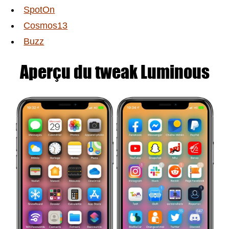
SpotOn
Cosmos13
Buzz
Aperçu du tweak Luminous