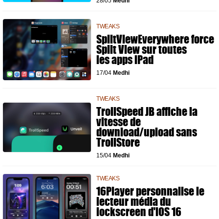
28/05
Medhi
TWEAKS
SplitViewEverywhere force
Split View sur toutes
les apps iPad
17/04
Medhi
TWEAKS
TrollSpeed JB affiche la
vitesse de
download/upload sans
TrollStore
15/04
Medhi
TWEAKS
16Player personnalise le
lecteur média du
lockscreen d'iOS 16