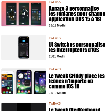
TWEAKS
Appaze 3 personnalise
les réglages pour chaque
application (iOS 15 à 18)
19/11
Medhi
TWEAKS
UI Switches personnalise
les interrupteurs d'iOS
11/11
Medhi
TWEAKS
Le tweak Griddy place les
icônes n'importe où
comme iOS 18
24/10
Medhi
TWEAKS
Le tweak OledKeyboard