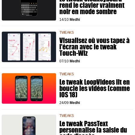
rend le clavier vraiment
noir en mode sombre
14/10
Medhi
TWEAKS
Visualisez où vous tapez à
l'écran avec le tweak
Touch-Wiz
07/10
Medhi
TWEAKS
Le tweak LoopVideos lit en
boucle les vidéos (comme
iOS 18)
24/09
Medhi
TWEAKS
Le tweak PassText
personnalise la saisie du