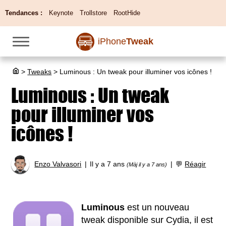
Tendances :
Keynote
Trollstore
RootHide
iPhone
Tweak
>
Tweaks
>
Luminous : Un tweak pour illuminer vos icônes !
Luminous : Un tweak
pour illuminer vos
icônes !
Enzo Valvasori
Il y a 7 ans
💬
Réagir
(Màj il y a 7 ans)
Luminous
est un nouveau
tweak disponible sur Cydia, il est