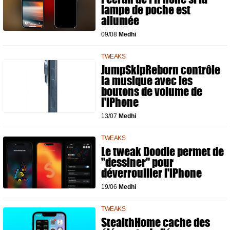
lampe de poche est
allumée
09/08
Medhi
TWEAKS
JumpSkipReborn contrôle
la musique avec les
boutons de volume de
l'iPhone
13/07
Medhi
TWEAKS
Le tweak Doodle permet de
"dessiner" pour
déverrouiller l'iPhone
19/06
Medhi
TWEAKS
StealthHome cache des