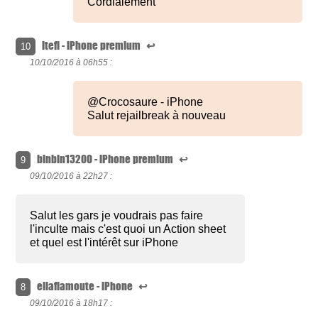
Cordialement
ltefi - iPhone premium
↩
10
10/10/2016 à
06h55 :
@Crocosaure - iPhone
Salut rejailbreak à nouveau
binbin13200 - iPhone premium
↩
9
09/10/2016 à
22h27 :
Salut les gars je voudrais pas faire
l'inculte mais c'est quoi un Action sheet
et quel est l'intérêt sur iPhone
ellaflamoute - iPhone
↩
8
09/10/2016 à
18h17 :