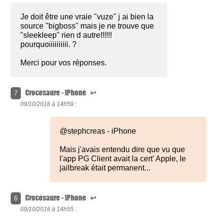
Je doit être une vraie "vuze" j ai bien la
source "bigboss" mais je ne trouve que
"sleekleep" rien d autre!!!!!!
pourquoiiiiiiiiii. ?
Merci pour vos réponses.
Crocosaure - iPhone
↩
7
09/10/2016 à
14h59 :
@stephcreas - iPhone
Mais j'avais entendu dire que vu que
l'app PG Client avait la cert' Apple, le
jailbreak était permanent...
Crocosaure - iPhone
↩
6
09/10/2016 à
14h55 :