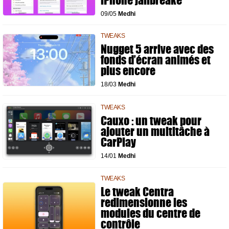
iPhone jailbreaké
09/05
Medhi
TWEAKS
Nugget 5 arrive avec des
fonds d’écran animés et
plus encore
18/03
Medhi
TWEAKS
Cauxo : un tweak pour
ajouter un multitâche à
CarPlay
14/01
Medhi
TWEAKS
Le tweak Centra
redimensionne les
modules du centre de
contrôle