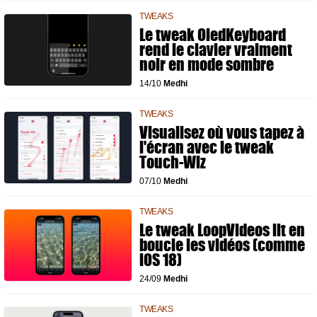
TWEAKS
Le tweak OledKeyboard
rend le clavier vraiment
noir en mode sombre
14/10
Medhi
TWEAKS
Visualisez où vous tapez à
l'écran avec le tweak
Touch-Wiz
07/10
Medhi
TWEAKS
Le tweak LoopVideos lit en
boucle les vidéos (comme
iOS 18)
24/09
Medhi
TWEAKS