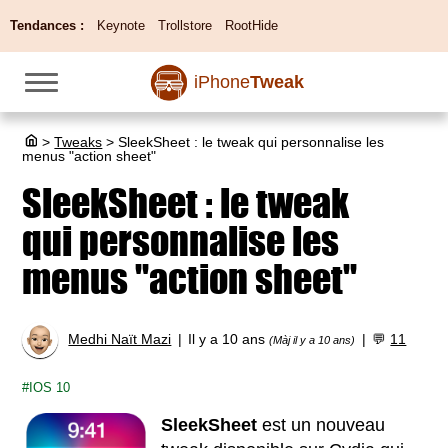
Tendances :
Keynote
Trollstore
RootHide
iPhone
Tweak
>
Tweaks
>
SleekSheet : le tweak qui personnalise les
menus "action sheet"
SleekSheet : le tweak
qui personnalise les
menus "action sheet"
Medhi Naït Mazi
Il y a 10 ans
💬
11
(Màj il y a 10 ans)
IOS 10
SleekSheet
est un nouveau