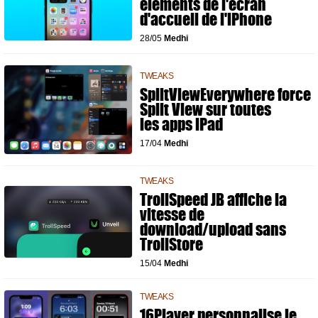
éléments de l'écran
d'accueil de l'iPhone
28/05
Medhi
TWEAKS
SplitViewEverywhere force
Split View sur toutes
les apps iPad
17/04
Medhi
TWEAKS
TrollSpeed JB affiche la
vitesse de
download/upload sans
TrollStore
15/04
Medhi
TWEAKS
16Player personnalise le