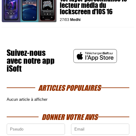
lecteur média du
lockscreen d'iOS 16
27/03
Medhi
Suivez-nous
avec notre app
iSoft
ARTICLES POPULAIRES
Aucun article à afficher
DONNER VOTRE AVIS