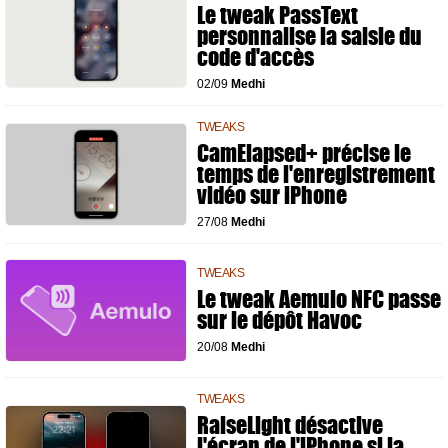
Le tweak PassText
personnalise la saisie du
code d'accès
02/09
Medhi
TWEAKS
CamElapsed+ précise le
temps de l'enregistrement
vidéo sur iPhone
27/08
Medhi
TWEAKS
Le tweak Aemulo NFC passe
sur le dépôt Havoc
20/08
Medhi
TWEAKS
RaiseLight désactive
l'écran de l'iPhone si la