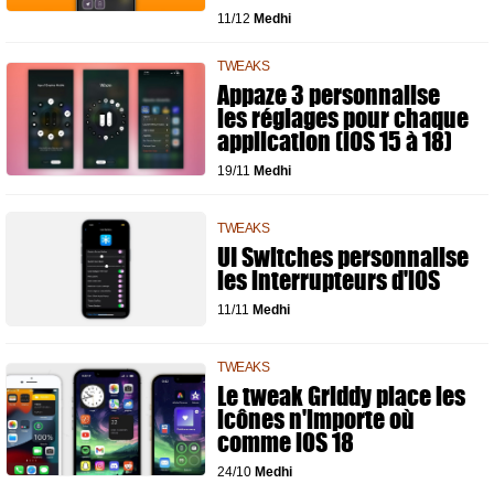
11/12
Medhi
TWEAKS
Appaze 3 personnalise
les réglages pour chaque
application (iOS 15 à 18)
19/11
Medhi
TWEAKS
UI Switches personnalise
les interrupteurs d'iOS
11/11
Medhi
TWEAKS
Le tweak Griddy place les
icônes n'importe où
comme iOS 18
24/10
Medhi