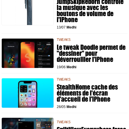
JumpSkipReborn contrôle
la musique avec les
boutons de volume de
l'iPhone
13/07
Medhi
TWEAKS
Le tweak Doodle permet de
"dessiner" pour
déverrouiller l'iPhone
19/06
Medhi
TWEAKS
StealthHome cache des
éléments de l'écran
d'accueil de l'iPhone
28/05
Medhi
TWEAKS