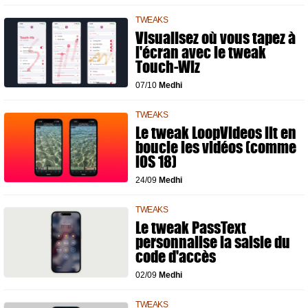
TWEAKS
Visualisez où vous tapez à
l'écran avec le tweak
Touch-Wiz
07/10
Medhi
TWEAKS
Le tweak LoopVideos lit en
boucle les vidéos (comme
iOS 18)
24/09
Medhi
TWEAKS
Le tweak PassText
personnalise la saisie du
code d'accès
02/09
Medhi
TWEAKS