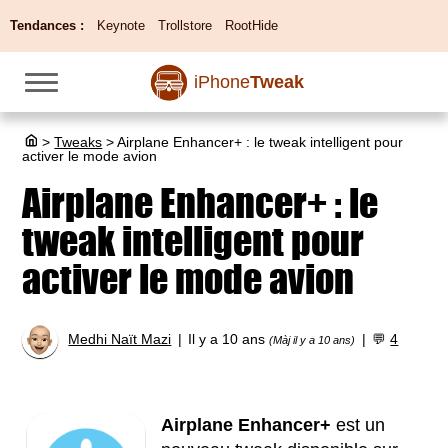
Tendances :
Keynote
Trollstore
RootHide
iPhone
Tweak
>
Tweaks
>
Airplane Enhancer+ : le tweak intelligent pour
activer le mode avion
Airplane Enhancer+ : le
tweak intelligent pour
activer le mode avion
Medhi Naït Mazi
Il y a 10 ans
💬
4
(Màj il y a 10 ans)
Airplane Enhancer+
est un