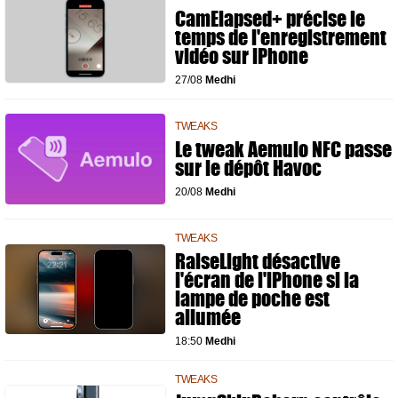
CamElapsed+ précise le
temps de l'enregistrement
vidéo sur iPhone
27/08
Medhi
TWEAKS
Le tweak Aemulo NFC passe
sur le dépôt Havoc
20/08
Medhi
TWEAKS
RaiseLight désactive
l'écran de l'iPhone si la
lampe de poche est
allumée
18:50
Medhi
TWEAKS