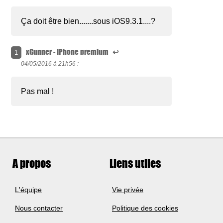
Ça doit être bien.......sous iOS9.3.1....?
xGunner - iPhone premium
↩
1
04/05/2016 à
21h56 :
Pas mal !
A propos
Liens utiles
L'équipe
Vie privée
Nous contacter
Politique des cookies