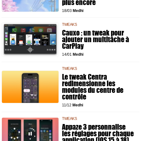
plus encore
18/03
Medhi
TWEAKS
Cauxo : un tweak pour
ajouter un multitâche à
CarPlay
14/01
Medhi
TWEAKS
Le tweak Centra
redimensionne les
modules du centre de
contrôle
11/12
Medhi
TWEAKS
Appaze 3 personnalise
les réglages pour chaque
application (iOS 15 à 18)