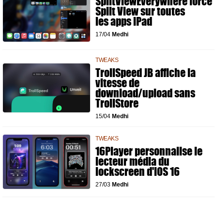
SplitViewEverywhere force
Split View sur toutes
les apps iPad
17/04
Medhi
TWEAKS
TrollSpeed JB affiche la
vitesse de
download/upload sans
TrollStore
15/04
Medhi
TWEAKS
16Player personnalise le
lecteur média du
lockscreen d'iOS 16
27/03
Medhi