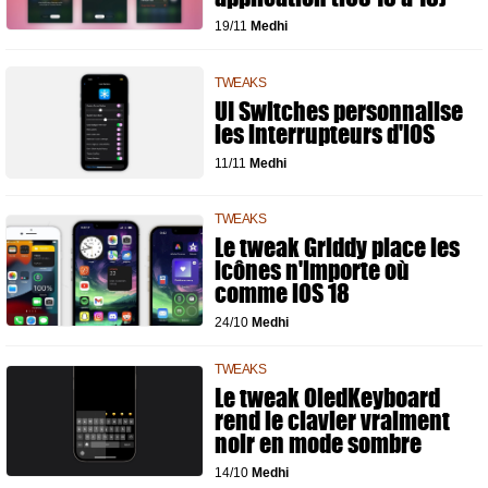
19/11
Medhi
TWEAKS
UI Switches personnalise
les interrupteurs d'iOS
11/11
Medhi
TWEAKS
Le tweak Griddy place les
icônes n'importe où
comme iOS 18
24/10
Medhi
TWEAKS
Le tweak OledKeyboard
rend le clavier vraiment
noir en mode sombre
14/10
Medhi