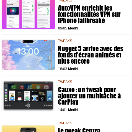
TWEAKS
AutoVPN enrichit les
fonctionnalités VPN sur
iPhone jailbreaké
09/05
Medhi
TWEAKS
Nugget 5 arrive avec des
fonds d’écran animés et
plus encore
18/03
Medhi
TWEAKS
Cauxo : un tweak pour
ajouter un multitâche à
CarPlay
14/01
Medhi
TWEAKS
Le tweak Centra