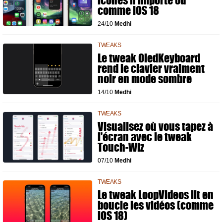
icônes n'importe où
comme iOS 18
24/10
Medhi
TWEAKS
Le tweak OledKeyboard
rend le clavier vraiment
noir en mode sombre
14/10
Medhi
TWEAKS
Visualisez où vous tapez à
l'écran avec le tweak
Touch-Wiz
07/10
Medhi
TWEAKS
Le tweak LoopVideos lit en
boucle les vidéos (comme
iOS 18)