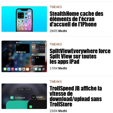
TWEAKS
StealthHome cache des
éléments de l'écran
d'accueil de l'iPhone
28/05
Medhi
TWEAKS
SplitViewEverywhere force
Split View sur toutes
les apps iPad
17/04
Medhi
TWEAKS
TrollSpeed JB affiche la
vitesse de
download/upload sans
TrollStore
15/04
Medhi