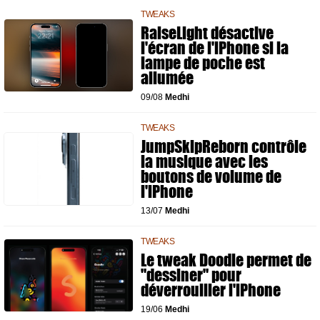
TWEAKS
RaiseLight désactive
l'écran de l'iPhone si la
lampe de poche est
allumée
09/08
Medhi
TWEAKS
JumpSkipReborn contrôle
la musique avec les
boutons de volume de
l'iPhone
13/07
Medhi
TWEAKS
Le tweak Doodle permet de
"dessiner" pour
déverrouiller l'iPhone
19/06
Medhi