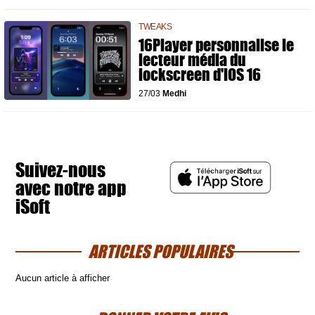
TWEAKS
16Player personnalise le
lecteur média du
lockscreen d'iOS 16
27/03
Medhi
Suivez-nous
avec notre app
iSoft
ARTICLES POPULAIRES
Aucun article à afficher