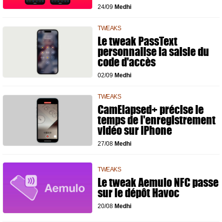
24/09
Medhi
TWEAKS
Le tweak PassText
personnalise la saisie du
code d'accès
02/09
Medhi
TWEAKS
CamElapsed+ précise le
temps de l'enregistrement
vidéo sur iPhone
27/08
Medhi
TWEAKS
Le tweak Aemulo NFC passe
sur le dépôt Havoc
20/08
Medhi