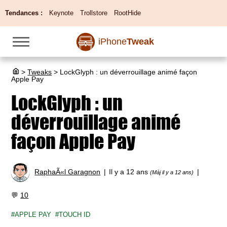
Tendances :
Keynote
Trollstore
RootHide
iPhone
Tweak
>
Tweaks
>
LockGlyph : un déverrouillage animé façon
Apple Pay
LockGlyph : un
déverrouillage animé
façon Apple Pay
RaphaÃ«l Garagnon
Il y a 12 ans
(Màj il y a 12 ans)
💬
10
APPLE PAY
TOUCH ID