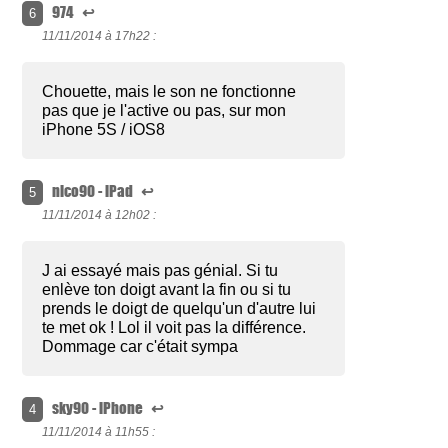
974
↩
6
11/11/2014 à
17h22 :
Chouette, mais le son ne fonctionne
pas que je l'active ou pas, sur mon
iPhone 5S / iOS8
nico90 - iPad
↩
5
11/11/2014 à
12h02 :
J ai essayé mais pas génial. Si tu
enlève ton doigt avant la fin ou si tu
prends le doigt de quelqu'un d'autre lui
te met ok ! Lol il voit pas la différence.
Dommage car c'était sympa
sky90 - iPhone
↩
4
11/11/2014 à
11h55 :