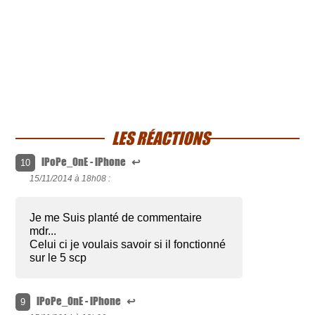
LES RÉACTIONS
iPoPe_0nE - iPhone
↩
10
15/11/2014 à
18h08 :
Je me Suis planté de commentaire
mdr...
Celui ci je voulais savoir si il fonctionné
sur le 5 scp
iPoPe_0nE - iPhone
↩
9