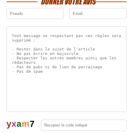
DONNER VOTRE AVIS
y
x
a
m
7