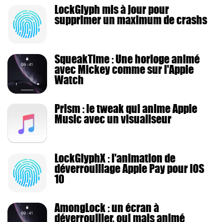
LockGlyph mis à jour pour
supprimer un maximum de crashs
SqueakTime : Une horloge animé
avec Mickey comme sur l'Apple
Watch
Prism : le tweak qui anime Apple
Music avec un visualiseur
LockGlyphX : l'animation de
déverrouillage Apple Pay pour iOS
10
AmongLock : un écran à
déverrouiller, oui mais animé