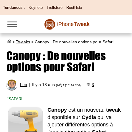
Tendances :
Keynote
Trollstore
RootHide
iPhone
Tweak
>
Tweaks
>
Canopy : De nouvelles options pour Safari
Canopy : De nouvelles
options pour Safari
Leo
Il y a 13 ans
💬
3
(Màj il y a 13 ans)
SAFARI
Canopy
est un nouveau
tweak
disponible sur
Cydia
qui va
ajouter différentes options à