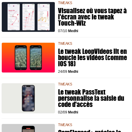
TWEAKS
Visualisez où vous tapez à
l'écran avec le tweak
Touch-Wiz
07/10
Medhi
TWEAKS
Le tweak LoopVideos lit en
boucle les vidéos (comme
iOS 18)
24/09
Medhi
TWEAKS
Le tweak PassText
personnalise la saisie du
code d'accès
02/09
Medhi
TWEAKS