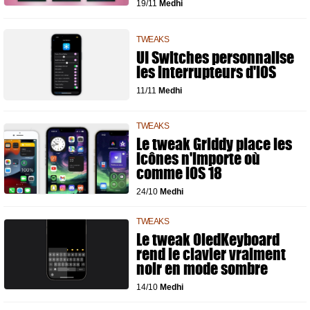
19/11
Medhi
TWEAKS
UI Switches personnalise
les interrupteurs d'iOS
11/11
Medhi
TWEAKS
Le tweak Griddy place les
icônes n'importe où
comme iOS 18
24/10
Medhi
TWEAKS
Le tweak OledKeyboard
rend le clavier vraiment
noir en mode sombre
14/10
Medhi