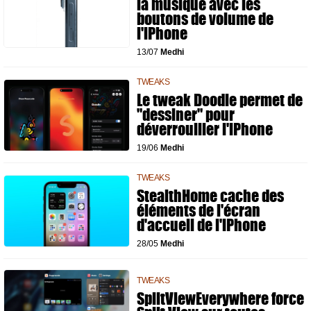
la musique avec les
boutons de volume de
l'iPhone
13/07
Medhi
TWEAKS
Le tweak Doodle permet de
"dessiner" pour
déverrouiller l'iPhone
19/06
Medhi
TWEAKS
StealthHome cache des
éléments de l'écran
d'accueil de l'iPhone
28/05
Medhi
TWEAKS
SplitViewEverywhere force