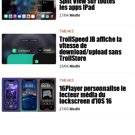
Split View sur toutes
les apps iPad
17/04
Medhi
TWEAKS
TrollSpeed JB affiche la
vitesse de
download/upload sans
TrollStore
15/04
Medhi
TWEAKS
16Player personnalise le
lecteur média du
lockscreen d'iOS 16
27/03
Medhi