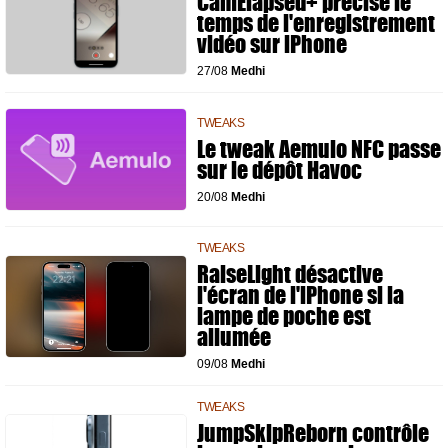
CamElapsed+ précise le
temps de l'enregistrement
vidéo sur iPhone
27/08
Medhi
TWEAKS
Le tweak Aemulo NFC passe
sur le dépôt Havoc
20/08
Medhi
TWEAKS
RaiseLight désactive
l'écran de l'iPhone si la
lampe de poche est
allumée
09/08
Medhi
TWEAKS
JumpSkipReborn contrôle