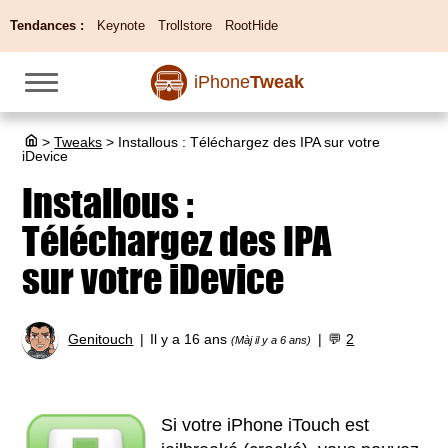
Tendances :
Keynote
Trollstore
RootHide
iPhone
Tweak
>
Tweaks
>
Installous : Téléchargez des IPA sur votre
iDevice
Installous :
Téléchargez des IPA
sur votre iDevice
Genitouch
Il y a 16 ans
💬
2
(Màj il y a 6 ans)
Si votre iPhone iTouch est