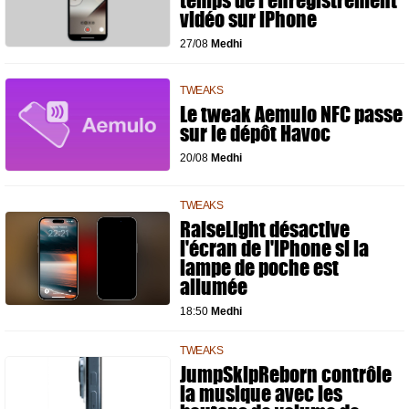
temps de l'enregistrement
vidéo sur iPhone
27/08
Medhi
TWEAKS
Le tweak Aemulo NFC passe
sur le dépôt Havoc
20/08
Medhi
TWEAKS
RaiseLight désactive
l'écran de l'iPhone si la
lampe de poche est
allumée
18:50
Medhi
TWEAKS
JumpSkipReborn contrôle
la musique avec les