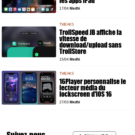
les apps iPad
17/04
Medhi
TWEAKS
TrollSpeed JB affiche la
vitesse de
download/upload sans
TrollStore
15/04
Medhi
TWEAKS
16Player personnalise le
lecteur média du
lockscreen d'iOS 16
27/03
Medhi
Suivez-nous