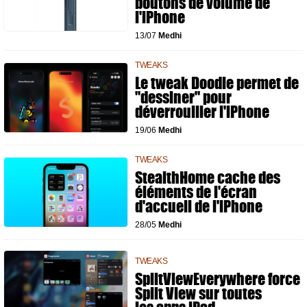
boutons de volume de
l'iPhone
13/07
Medhi
TWEAKS
Le tweak Doodle permet de
"dessiner" pour
déverrouiller l'iPhone
19/06
Medhi
TWEAKS
StealthHome cache des
éléments de l'écran
d'accueil de l'iPhone
28/05
Medhi
TWEAKS
SplitViewEverywhere force
Split View sur toutes