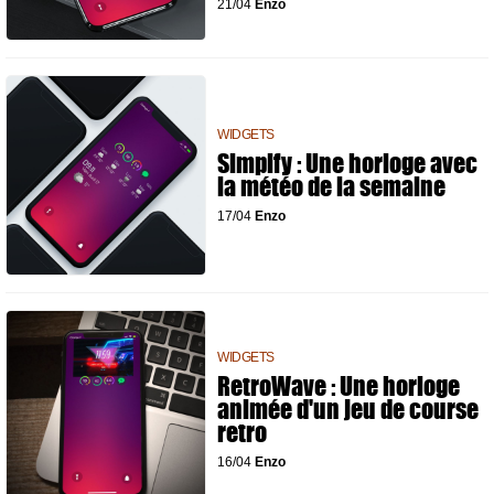
21/04
Enzo
WIDGETS
Simplfy : Une horloge avec
la météo de la semaine
17/04
Enzo
WIDGETS
RetroWave : Une horloge
animée d'un jeu de course
retro
16/04
Enzo