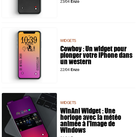
23/04
Enzo
WIDGETS
Cowboy : Un widget pour
plonger votre iPhone dans
un western
22/04
Enzo
WIDGETS
WinAni Widget : Une
horloge avec la météo
animée à l'image de
Windows