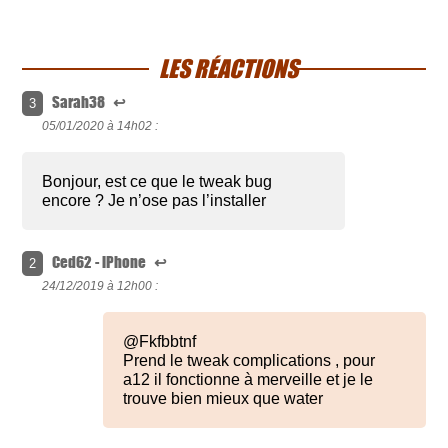
LES RÉACTIONS
Sarah38
↩
3
05/01/2020 à
14h02 :
Bonjour, est ce que le tweak bug
encore ? Je n’ose pas l’installer
Ced62 - iPhone
↩
2
24/12/2019 à
12h00 :
@Fkfbbtnf
Prend le tweak complications , pour
a12 il fonctionne à merveille et je le
trouve bien mieux que water