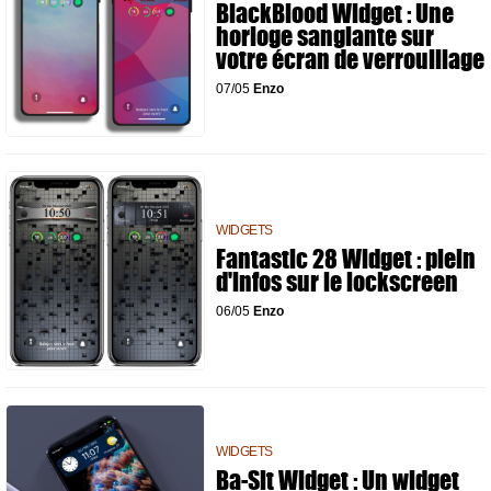
BlackBlood Widget : Une
horloge sanglante sur
votre écran de verrouillage
07/05
Enzo
WIDGETS
Fantastic 28 Widget : plein
d'infos sur le lockscreen
06/05
Enzo
WIDGETS
Ba-Sit Widget : Un widget