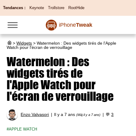
Tendances :
Keynote
Trollstore
RootHide
iPhone
Tweak
>
Widgets
>
Watermelon : Des widgets tirés de l'Apple
Watch pour l'écran de verrouillage
Watermelon : Des
widgets tirés de
l'Apple Watch pour
l'écran de verrouillage
Enzo Valvasori
Il y a 7 ans
💬
3
(Màj il y a 7 ans)
APPLE WATCH