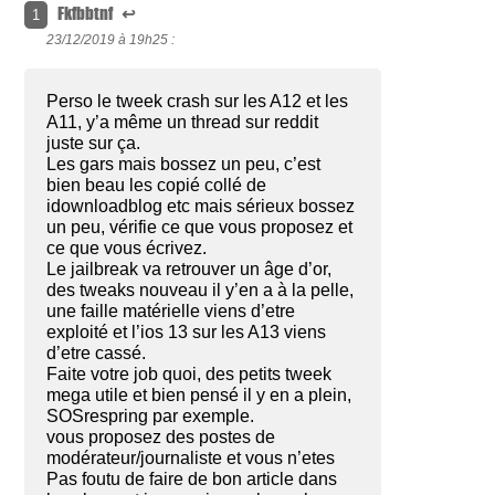
Fkfbbtnf
↩
1
23/12/2019 à
19h25 :
Perso le tweek crash sur les A12 et les
A11, y’a même un thread sur reddit
juste sur ça.
Les gars mais bossez un peu, c’est
bien beau les copié collé de
idownloadblog etc mais sérieux bossez
un peu, vérifie ce que vous proposez et
ce que vous écrivez.
Le jailbreak va retrouver un âge d’or,
des tweaks nouveau il y’en a à la pelle,
une faille matérielle viens d’etre
exploité et l’ios 13 sur les A13 viens
d’etre cassé.
Faite votre job quoi, des petits tweek
mega utile et bien pensé il y en a plein,
SOSrespring par exemple.
vous proposez des postes de
modérateur/journaliste et vous n’etes
Pas foutu de faire de bon article dans