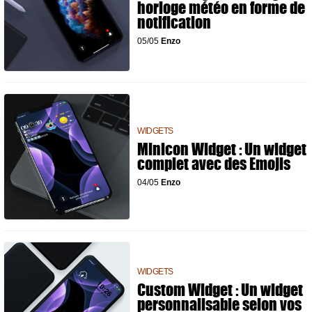
horloge météo en forme de
notification
05/05
Enzo
WIDGETS
Minicon Widget : Un widget
complet avec des Emojis
04/05
Enzo
WIDGETS
Custom Widget : Un widget
personnalisable selon vos