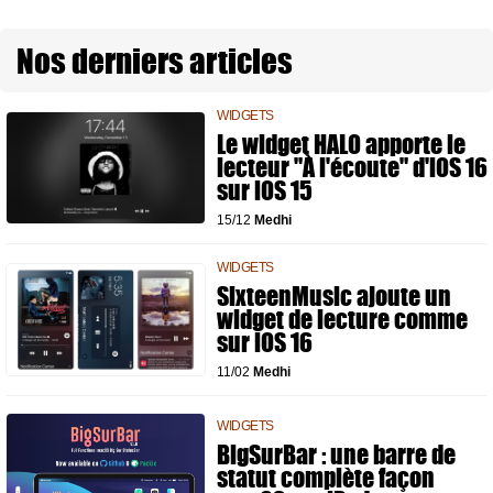
Nos derniers articles
WIDGETS
Le widget HALO apporte le
lecteur "À l'écoute" d'iOS 16
sur iOS 15
15/12
Medhi
WIDGETS
SixteenMusic ajoute un
widget de lecture comme
sur iOS 16
11/02
Medhi
WIDGETS
BigSurBar : une barre de
statut complète façon