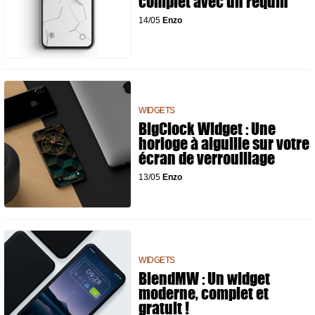
complet avec un requin
14/05
Enzo
WIDGETS
BigClock Widget : Une
horloge à aiguille sur votre
écran de verrouillage
13/05
Enzo
WIDGETS
BlendMW : Un widget
moderne, complet et
gratuit !