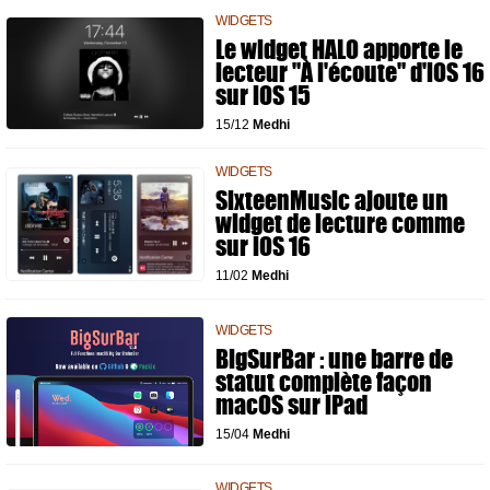
WIDGETS
Le widget HALO apporte le
lecteur "À l'écoute" d'iOS 16
sur iOS 15
15/12
Medhi
WIDGETS
SixteenMusic ajoute un
widget de lecture comme
sur iOS 16
11/02
Medhi
WIDGETS
BigSurBar : une barre de
statut complète façon
macOS sur iPad
15/04
Medhi
WIDGETS