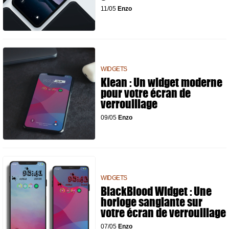
11/05
Enzo
WIDGETS
Klean : Un widget moderne
pour votre écran de
verrouillage
09/05
Enzo
WIDGETS
BlackBlood Widget : Une
horloge sanglante sur
votre écran de verrouillage
07/05
Enzo