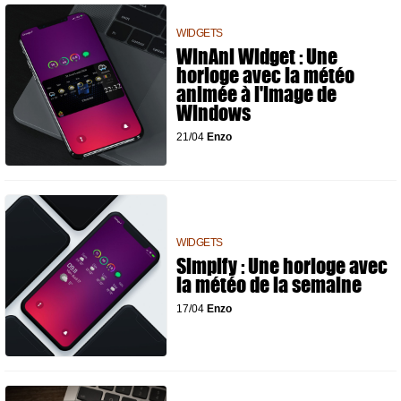
WIDGETS
WinAni Widget : Une
horloge avec la météo
animée à l'image de
Windows
21/04
Enzo
WIDGETS
Simplfy : Une horloge avec
la météo de la semaine
17/04
Enzo