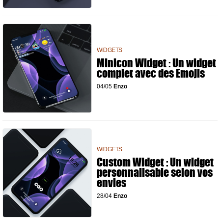
WIDGETS
Minicon Widget : Un widget
complet avec des Emojis
04/05
Enzo
WIDGETS
Custom Widget : Un widget
personnalisable selon vos
envies
28/04
Enzo