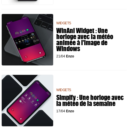
WIDGETS
WinAni Widget : Une
horloge avec la météo
animée à l'image de
Windows
21/04
Enzo
WIDGETS
Simplfy : Une horloge avec
la météo de la semaine
17/04
Enzo