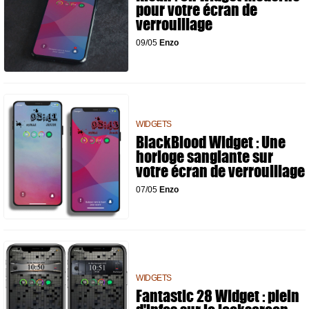
pour votre écran de
verrouillage
09/05
Enzo
WIDGETS
BlackBlood Widget : Une
horloge sanglante sur
votre écran de verrouillage
07/05
Enzo
WIDGETS
Fantastic 28 Widget : plein