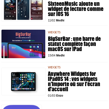
SixteenMusic ajoute un
widget de lecture comme
sur iOS 16
11/02
Medhi
WIDGETS
BigSurBar : une barre de
statut complète façon
macOS sur iPad
15/04
Medhi
WIDGETS
Anywhere Widgets for
iPadOS 14 : vos widgets
n'importe où sur l'écran
d'accueil
01/03
Enzo