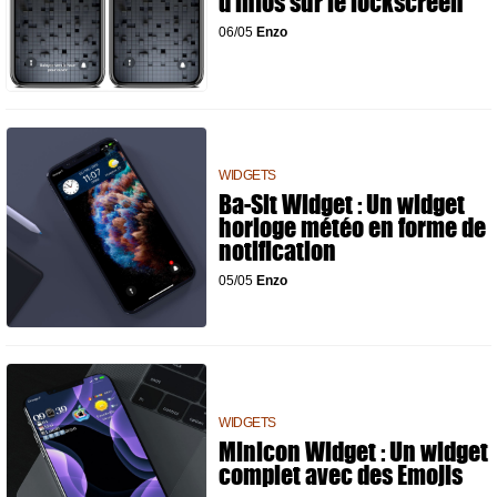
d'infos sur le lockscreen
06/05
Enzo
WIDGETS
Ba-Sit Widget : Un widget
horloge météo en forme de
notification
05/05
Enzo
WIDGETS
Minicon Widget : Un widget
complet avec des Emojis