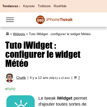
Tendances :
Keynote
Trollstore
RootHide
iPhone
Tweak
>
Widgets
>
Tuto iWidget : configurer le widget Météo
Tuto iWidget :
configurer le widget
Météo
Chafik
Il y a 12 ans
💬
7
(Màj il y a 12 ans)
TUTO
Le tweak
iWidget
permet
d'ajouter toutes sortes de